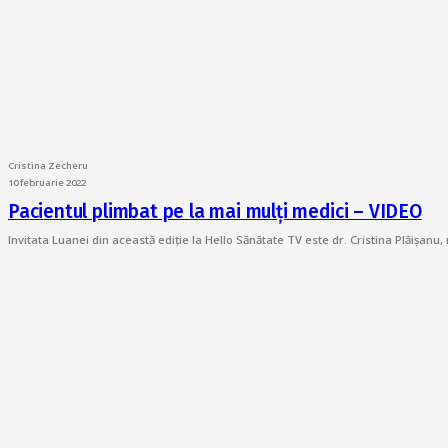
Cristina Zecheru
10 februarie 2022
Pacientul plimbat pe la mai mulți medici – VIDEO
Invitata Luanei din această ediție la Hello Sănătate TV este dr. Cristina Plăișan