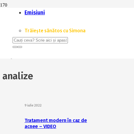
Cum abordează medicina funcțională tiroidita Hashimoto
Emisiuni
7 noiembrie 2023
Pacientul plimbat pe la mai mulți medici – VIDEO
Trăiește sănătos cu Simona
10 februarie 2022
Analizele de sânge sunt „bune“, dar tu te simți rău? – VID
20 august 2021
analize
9 iulie 2022
Tratament modern în caz de
acnee – VIDEO