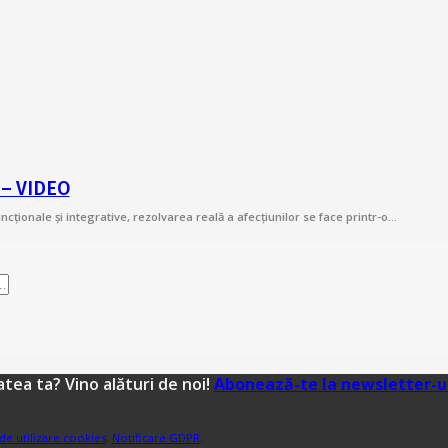
? – VIDEO
cționale și integrative, rezolvarea reală a afecțiunilor se face printr-o…
tea ta? Vino alături de noi!
Abonează-te la newsletter-u
 de utilizare cookies
.
Notificare GDPR
.