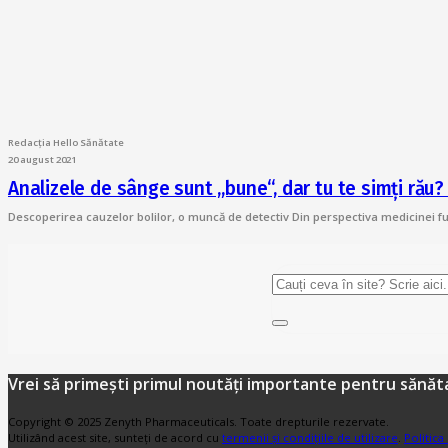
Redacția Hello Sănătate
20 august 2021
Analizele de sânge sunt „bune“, dar tu te simți rău
Descoperirea cauzelor bolilor, o muncă de detectiv Din perspectiva medicinei fun
Vrei să primești primul noutăți importante pentru sănăta
Copyright © 2025 Zenyth Pharmaceuticals. Toate drepturile rezervate.
Utilizând acest site, sunteți de acord cu
termenii și condițiile de utilizare
.
Politica