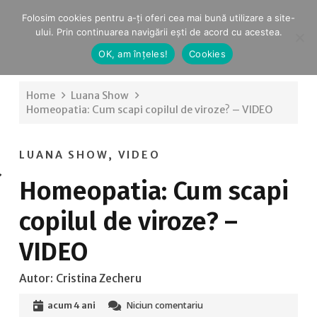
Folosim cookies pentru a-ți oferi cea mai bună utilizare a site-
ului. Prin continuarea navigării ești de acord cu acestea.
OK, am înțeles!
Cookies
Home
Luana Show
Homeopatia: Cum scapi copilul de viroze? – VIDEO
LUANA SHOW
,
VIDEO
Homeopatia: Cum scapi
copilul de viroze? –
VIDEO
Autor:
Cristina Zecheru
Niciun comentariu
acum 4 ani