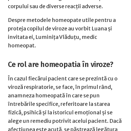
corpului sau de diverse reacții adverse.
Despre metodele homeopate utile pentru a
proteja copilul de viroze au vorbit Luana și
invitata ei, Luminița Vlăduțu, medic
homeopat.
Ce rol are homeopatia în viroze?
În cazul fiecărui pacient care se prezintă cu o
viroză respiratorie, se face, în primul rând,
anamneza homeopată în care se pun
întrebările specifice, referitoare la starea
fizică, psihică și la istoricul emoțional și se
alege un remediu potrivit acelui pacient. Dacă
afecțiunea este acută, se păstrează legătura