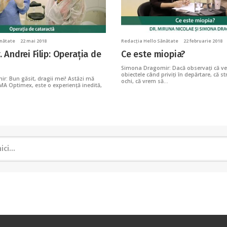
ănătate
22 mai 2018
Redacția Hello Sănătate
22 februarie 2018
. Andrei Filip: Operația de
Ce este miopia?
Simona Dragomir: Dacă observați că ved
obiectele când priviți în depărtare, că 
: Bun găsit, dragii mei! Astăzi mă
ochi, că vrem să…
AMA Optimex, este o experiență inedită,