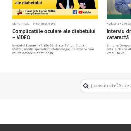
Maria Triștiu
24 noiembrie 2021
Redacția Hello S
Complicațiile oculare ale diabetului
Interviu dr
– VIDEO
cataractă
Invitatul Luanei la Hello Sănătate TV, dr. Ciprian
Simona Dragomir
Maftei, medic specialist oftalmologie, ne explică mai
aflu la clinica 
multe despre diabet, de la…
vreau să vă…