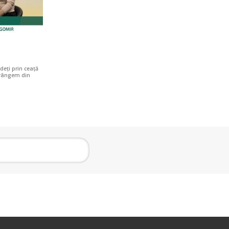
eți prin ceață
strângem din