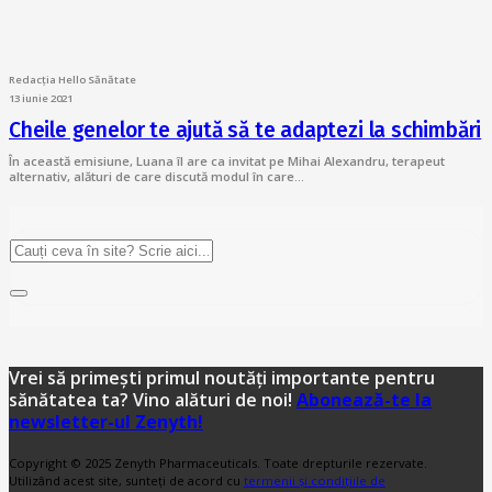
Redacția Hello Sănătate
13 iunie 2021
Cheile genelor te ajută să te adaptezi la schimbări
În această emisiune, Luana îl are ca invitat pe Mihai Alexandru, terapeut
alternativ, alături de care discută modul în care…
Vrei să primești primul noutăți importante pentru
sănătatea ta? Vino alături de noi!
Abonează-te la
newsletter-ul Zenyth!
Copyright © 2025 Zenyth Pharmaceuticals. Toate drepturile rezervate.
Utilizând acest site, sunteți de acord cu
termenii și condițiile de