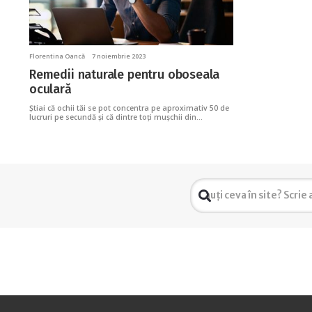
Florentina Oancă
7 noiembrie 2023
Remedii naturale pentru oboseala
oculară
Știai că ochii tăi se pot concentra pe aproximativ 50 de
lucruri pe secundă și că dintre toți mușchii din…