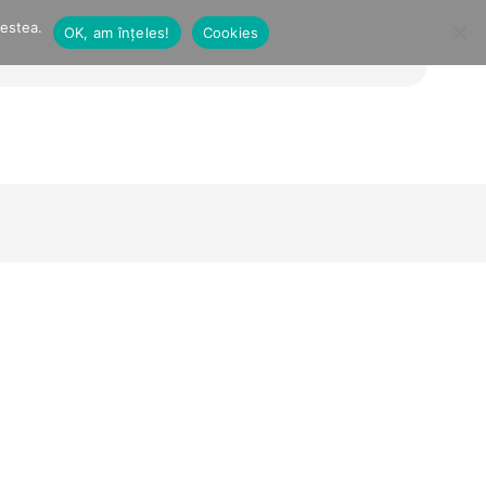
cestea.
OK, am înțeles!
Cookies