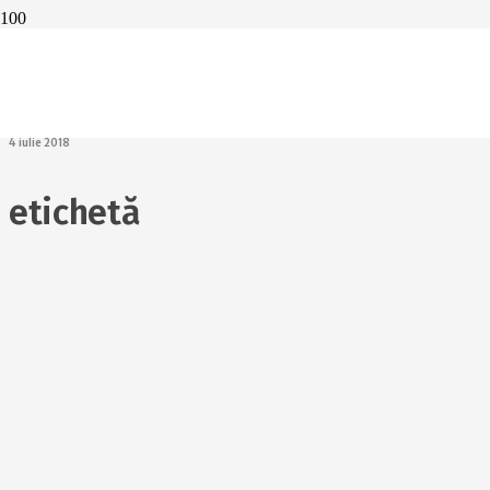
Sfatul Florentinei:
Ce ne spun
etichetele
produselor?
4 iulie 2018
etichetă