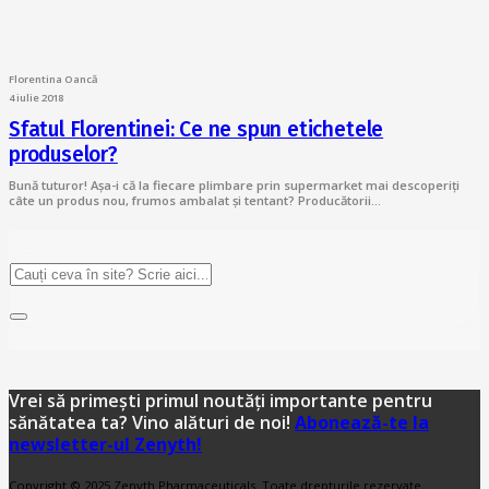
Florentina Oancă
4 iulie 2018
Sfatul Florentinei: Ce ne spun etichetele
produselor?
Bună tuturor! Așa-i că la fiecare plimbare prin supermarket mai descoperiți
câte un produs nou, frumos ambalat și tentant? Producătorii…
Vrei să primești primul noutăți importante pentru
sănătatea ta? Vino alături de noi!
Abonează-te la
newsletter-ul Zenyth!
Copyright © 2025 Zenyth Pharmaceuticals. Toate drepturile rezervate.