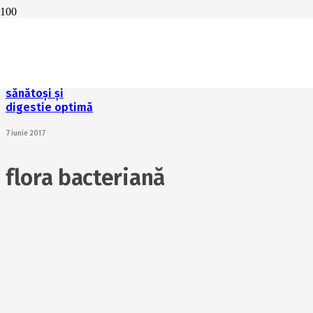
Apendicita
29 iunie 2017
Reguli esențiale
pentru dinți
sănătoși și
digestie optimă
7 iunie 2017
flora bacteriană