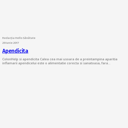
Redacția Hello Sănătate
29 iunie 2017
Apendicita
ColonHelp si apendicita Calea cea mai usoara de a preintampina aparitia
inflamarii apendicelui este o alimentatie corecta si sanatoasa, fara…