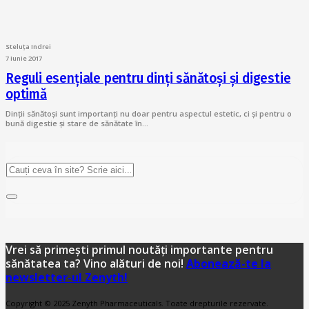
Steluța Indrei
7 iunie 2017
Reguli esențiale pentru dinți sănătoși și digestie
optimă
Dinții sănătoși sunt importanți nu doar pentru aspectul estetic, ci și pentru o
bună digestie și stare de sănătate în…
Vrei să primești primul noutăți importante pentru
sănătatea ta? Vino alături de noi!
Abonează-te la
newsletter-ul Zenyth!
Copyright © 2025 Zenyth Pharmaceuticals. Toate drepturile rezervate.