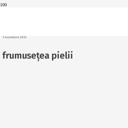
Cel mai bun ulei
pentru pielea ta.
Și nu este uleiul
de cocos!
7 noiembrie 2023
frumusețea pielii