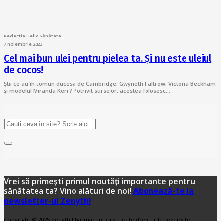
Redacția Hello Sănătate
7 noiembrie 2023
Cel mai bun ulei pentru pielea ta. Și nu este uleiul
de cocos!
Știi ce au în comun ducesa de Cambridge, Gwyneth Paltrow, Victoria Beckham
și modelul Miranda Kerr? Potrivit surselor, acestea folosesc…
Vrei să primești primul noutăți importante pentru
sănătatea ta? Vino alături de noi!
Abonează-te la
newsletter-ul Zenyth!
Copyright © 2025 Zenyth Pharmaceuticals. Toate drepturile rezervate.