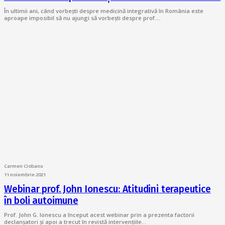
În ultimii ani, când vorbești despre medicină integrativă în România este
aproape imposibil să nu ajungi să vorbești despre prof.…
Carmen Ciobanu
11 noiembrie 2021
Webinar prof. John Ionescu: Atitudini terapeutice
în boli autoimune
Prof. John G. Ionescu a început acest webinar prin a prezenta factorii
declanșatori și apoi a trecut în revistă intervențiile…