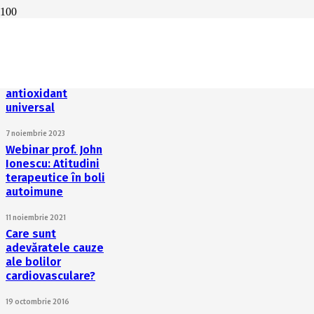
Prof. dr. John
Ionescu: Cell
Energy este un
antiinflamator
puternic și un
antioxidant
universal
7 noiembrie 2023
Webinar prof. John
Ionescu: Atitudini
terapeutice în boli
autoimune
11 noiembrie 2021
Care sunt
adevăratele cauze
ale bolilor
cardiovasculare?
19 octombrie 2016