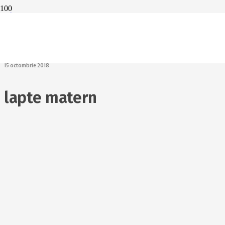
Cât de mult poate
schimba alăptatul
viața unui nou-
născut?
15 octombrie 2018
lapte matern