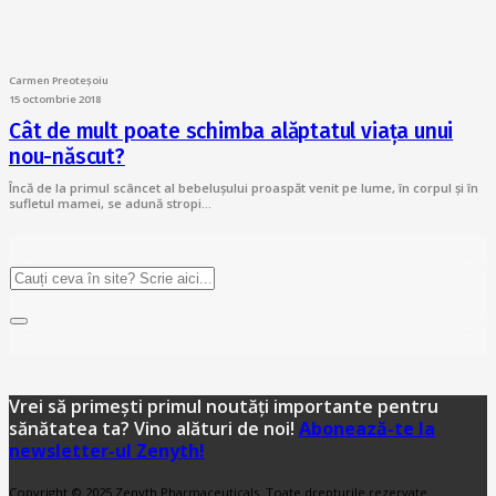
Carmen Preoteșoiu
15 octombrie 2018
Cât de mult poate schimba alăptatul viața unui
nou-născut?
Încă de la primul scâncet al bebelușului proaspăt venit pe lume, în corpul și în
sufletul mamei, se adună stropi…
Vrei să primești primul noutăți importante pentru
sănătatea ta? Vino alături de noi!
Abonează-te la
newsletter-ul Zenyth!
Copyright © 2025 Zenyth Pharmaceuticals. Toate drepturile rezervate.