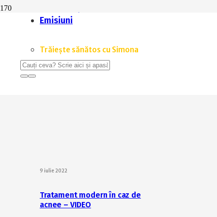
Sfatul Florentinei: Cât de sănătoase sunt odorizantele d
Emisiuni
4 iulie 2018
Trăiește sănătos cu Simona
odorizante de cameră
9 iulie 2022
Tratament modern în caz de
acnee – VIDEO