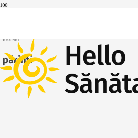
Arta de a fi
părinte. Tu știi
cum să îți educi
copilul?
31 mai 2017
părinți