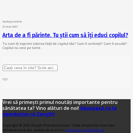
Steluța Indrei
31 mai 2017
Arta de a fi părinte. Tu știi cum să îți educi copilul?
Tu cum îți exprimi iubirea față de copilul tău? Cum îi vorbești? Cum îl asculți?
Copilul nu vine pe lume…
Vrei să primești primul noutăți importante pentru
sănătatea ta? Vino alături de noi!
Abonează-te la
newsletter-ul Zenyth!
Copyright © 2025 Zenyth Pharmaceuticals. Toate drepturile rezervate.
Utilizând acest site, sunteți de acord cu
termenii și condițiile de