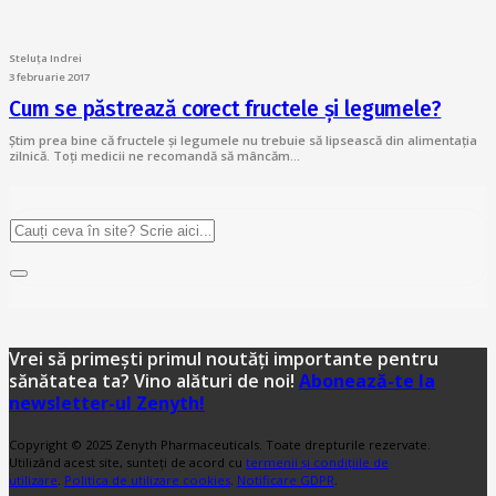
Steluța Indrei
3 februarie 2017
Cum se păstrează corect fructele și legumele?
Știm prea bine că fructele și legumele nu trebuie să lipsească din alimentația
zilnică. Toți medicii ne recomandă să mâncăm…
Vrei să primești primul noutăți importante pentru
sănătatea ta? Vino alături de noi!
Abonează-te la
newsletter-ul Zenyth!
Copyright © 2025 Zenyth Pharmaceuticals. Toate drepturile rezervate.
Utilizând acest site, sunteți de acord cu
termenii și condițiile de
utilizare
.
Politica de utilizare cookies
.
Notificare GDPR
.