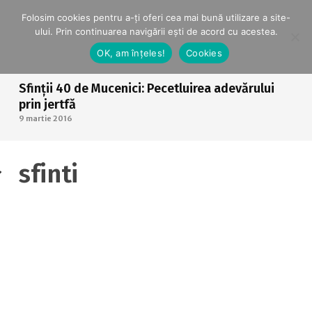
Folosim cookies pentru a-ți oferi cea mai bună utilizare a site-
ului. Prin continuarea navigării ești de acord cu acestea.
OK, am înțeles!
Cookies
Sfinții 40 de Mucenici: Pecetluirea adevărului
prin jertfă
9 martie 2016
sfinti