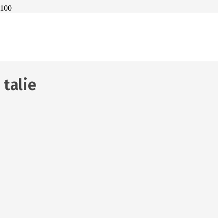
De ce nu poți da
jos grăsimea din
jurul taliei?
7 noiembrie 2023
talie