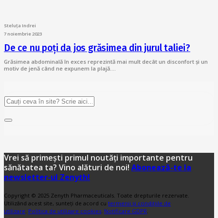
Steluța Indrei
7 noiembrie 2023
De ce nu poți da jos grăsimea din jurul taliei?
Grăsimea abdominală în exces reprezintă mai mult decât un disconfort și un
motiv de jenă când ne expunem la plajă.…
Vrei să primești primul noutăți importante pentru
sănătatea ta? Vino alături de noi!
Abonează-te la
newsletter-ul Zenyth!
Copyright © 2025 Zenyth Pharmaceuticals. Toate drepturile rezervate.
Utilizând acest site, sunteți de acord cu
termenii și condițiile de
utilizare
.
Politica de utilizare cookies
.
Notificare GDPR
.