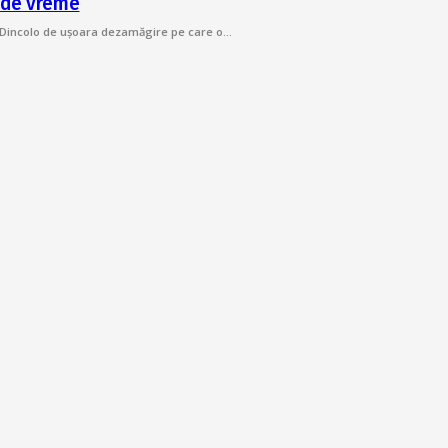
e de vreme
le. Dincolo de ușoara dezamăgire pe care o…