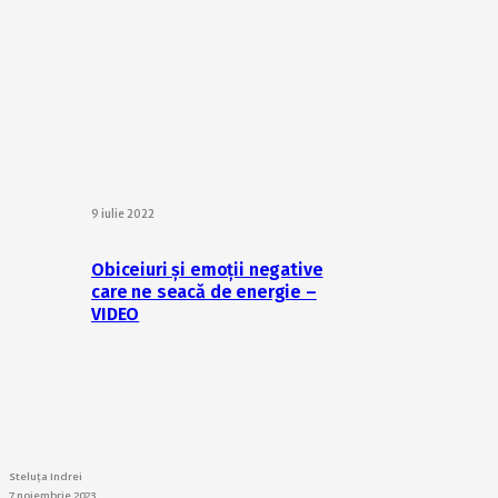
9 iulie 2022
Obiceiuri și emoții negative
care ne seacă de energie –
VIDEO
Steluța Indrei
7 noiembrie 2023