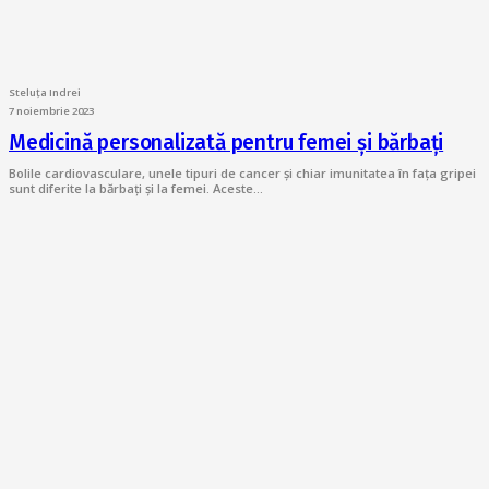
Steluța Indrei
7 noiembrie 2023
Medicină personalizată pentru femei și bărbați
Bolile cardiovasculare, unele tipuri de cancer și chiar imunitatea în fața gripei
sunt diferite la bărbați și la femei. Aceste…