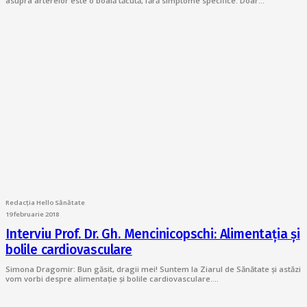
asupra arterelor este o boală tăcută, fără simptome specifice. Doar…
Redacția Hello Sănătate
19 februarie 2018
Interviu Prof. Dr. Gh. Mencinicopschi: Alimentația și
bolile cardiovasculare
Simona Dragomir: Bun găsit, dragii mei! Suntem la Ziarul de Sănătate și astăzi
vom vorbi despre alimentație și bolile cardiovasculare.…