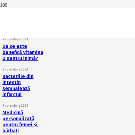
Cum susținem
sănătatea inimii
cu ajutorul
vitaminei C?
7 noiembrie 2023
De ce este
benefică vitamina
D pentru inimă?
7 noiembrie 2023
Bacteriile din
intestin
semnalează
infarctul
7 noiembrie 2023
Medicină
personalizată
pentru femei și
bărbați