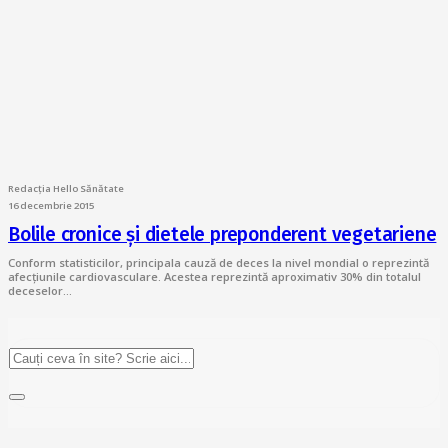
Redacția Hello Sănătate
16 decembrie 2015
Bolile cronice și dietele preponderent vegetariene
Conform statisticilor, principala cauză de deces la nivel mondial o reprezintă
afecțiunile cardiovasculare. Acestea reprezintă aproximativ 30% din totalul
deceselor…