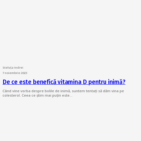
Steluța Indrei
7 noiembrie 2023
De ce este benefică vitamina D pentru inimă?
Când vine vorba despre bolile de inimă, suntem tentați să dăm vina pe
colesterol. Ceea ce știm mai puțin este…