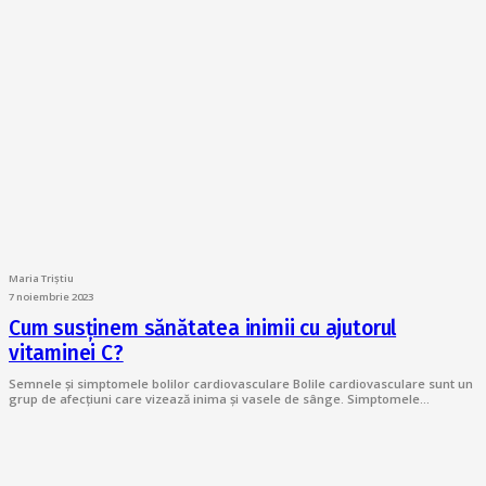
Maria Triștiu
7 noiembrie 2023
Cum susținem sănătatea inimii cu ajutorul
vitaminei C?
Semnele și simptomele bolilor cardiovasculare Bolile cardiovasculare sunt un
grup de afecțiuni care vizează inima și vasele de sânge. Simptomele…