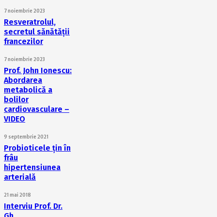
7 noiembrie 2023
Resveratrolul,
secretul sănătății
francezilor
7 noiembrie 2023
Prof. John Ionescu:
Abordarea
metabolică a
bolilor
cardiovasculare –
VIDEO
9 septembrie 2021
Probioticele țin în
frâu
hipertensiunea
arterială
21 mai 2018
Interviu Prof. Dr.
Gh.