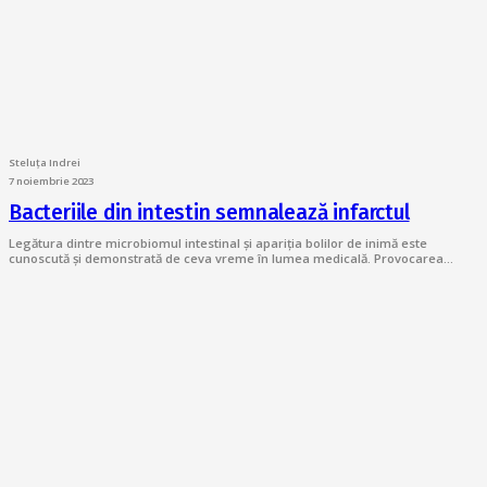
Steluța Indrei
7 noiembrie 2023
Bacteriile din intestin semnalează infarctul
Legătura dintre microbiomul intestinal și apariția bolilor de inimă este
cunoscută și demonstrată de ceva vreme în lumea medicală. Provocarea…