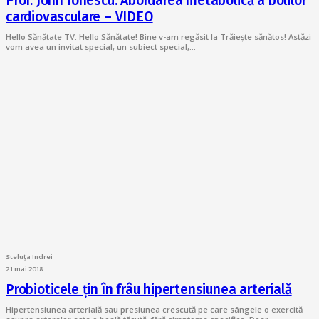
Prof. John Ionescu: Abordarea metabolică a bolilor
cardiovasculare – VIDEO
Hello Sănătate TV: Hello Sănătate! Bine v-am regăsit la Trăiește sănătos! Astăzi
vom avea un invitat special, un subiect special,…
Steluța Indrei
21 mai 2018
Probioticele țin în frâu hipertensiunea arterială
Hipertensiunea arterială sau presiunea crescută pe care sângele o exercită