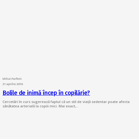
Mihai Parfeni
21 aprilie 2016
Bolile de inimă încep în copilărie?
Cercetări în curs sugerează faptul că un stil de viață sedentar poate afecta
sănătatea arterială la copiii mici. Mai exact,…