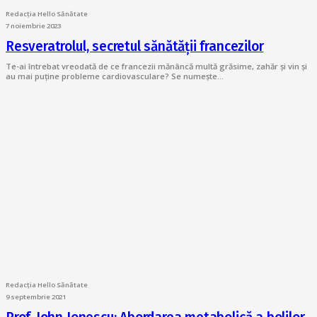
Redacția Hello Sănătate
7 noiembrie 2023
Resveratrolul, secretul sănătății francezilor
Te-ai întrebat vreodată de ce francezii mănâncă multă grăsime, zahăr și vin și
au mai puține probleme cardiovasculare? Se numește…
Redacția Hello Sănătate
9 septembrie 2021