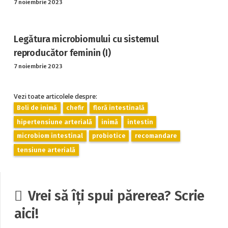
7 noiembrie 2023
Legătura microbiomului cu sistemul
reproducător feminin (I)
7 noiembrie 2023
Vezi toate articolele despre:
Boli de inimă
chefir
floră intestinală
hipertensiune arterială
inimă
intestin
microbiom intestinal
probiotice
recomandare
tensiune arterială
Vrei să îți spui părerea? Scrie
aici!