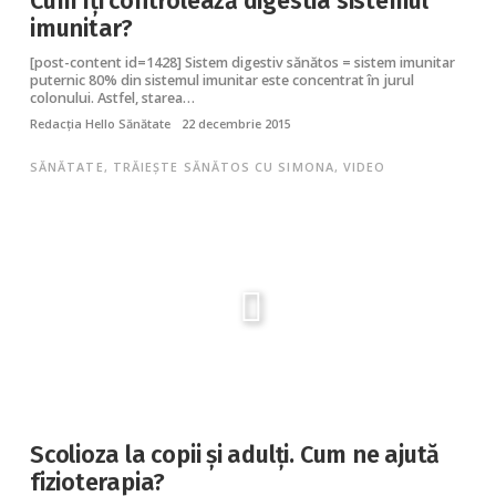
Cum îți controlează digestia sistemul
imunitar?
[post-content id=1428] Sistem digestiv sănătos = sistem imunitar
puternic 80% din sistemul imunitar este concentrat în jurul
colonului. Astfel, starea…
Redacția Hello Sănătate
22 decembrie 2015
SĂNĂTATE
,
TRĂIEȘTE SĂNĂTOS CU SIMONA
,
VIDEO
Scolioza la copii și adulți. Cum ne ajută
fizioterapia?