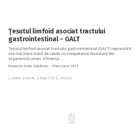
Ţesutul limfoid asociat tractului
gastrointestinal – GALT
Ţesutul limfoid asociat tractului gastrointestinal (GALT) reprezintă
cea mai mare masă de celule cu competențe imunitare din
organismul uman. Eficiența…
Redacția Hello Sănătate
4 februarie 2013
LUANA SHOW
,
SĂNĂTATE
,
VIDEO