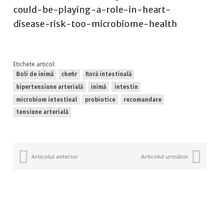
could-be-playing-a-role-in-heart-
disease-risk-too-microbiome-health
Etichete articol:
Boli de inimă
chefir
floră intestinală
hipertensiune arterială
inimă
intestin
microbiom intestinal
probiotice
recomandare
tensiune arterială
Articolul anterior
Articolul următor