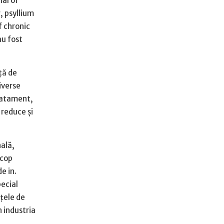
nal of
, psyllium
f chronic
au fost
ţă de
iverse
tratament,
 reduce şi
ală,
scop
e in.
pecial
nţele de
n industria