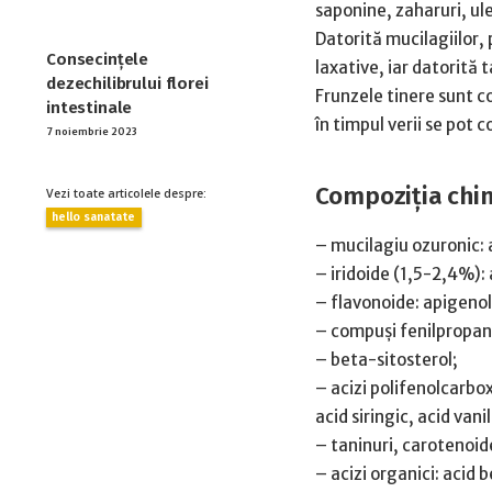
saponine, zaharuri, ule
Datorită mucilagiilor, 
Consecințele
laxative, iar datorită 
dezechilibrului florei
Frunzele tinere sunt c
intestinale
în timpul verii se pot c
7 noiembrie 2023
Compoziţia chim
Vezi toate articolele despre:
hello sanatate
– mucilagiu ozuronic: 
– iridoide (1,5-2,4%):
– flavonoide: apigenol,
– compuşi fenilpropan
– beta-sitosterol;
– acizi polifenolcarbox
acid siringic, acid vanil
– taninuri, carotenoid
– acizi organici: acid b