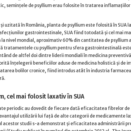
tic, seminţele de psyllium erau folosite în tratarea inflamaţiilor
 şi uzitată în România, planta de psyllium este folosită în SUA l
afecţiunilor gastrointestinale, SUA fiind totodată şi cel mai m
 la nivel mondial, aproximativ 60% din cantitatea de psyllium a
ră tratamentele cu psyllium pentru sfera gastrointestinală este
tând de altfel doi dintre liderii mondiali în medicina preventiv
torită înţelegerii beneficiilor aduse de medicina holistică şi de 
tratarea bolilor cronice, fiind introdus atât în industria farmace
ră.
m, cel mai folosit laxativ în SUA
ate periodic au dovedit de fiecare dată eficacitatea fibrelor de 
 avantajul utilizării lui faţă de alte categorii de medicamente l
l acestor studii s-a demonstrat şi eficacitatea administrării pr