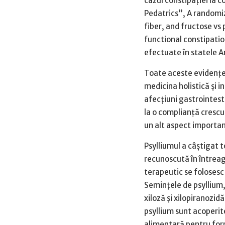
cazul constipaţiei la c
Pedatrics”, A randomiz
fiber, and fructose vs
functional constipation
efectuate în statele A
Toate aceste evidenţe 
medicina holistică şi i
afecţiuni gastrointest
la o complianţă crescu
un alt aspect importan
Psylliumul a câştigat 
recunoscută în întreag
terapeutic se folosesc
Seminţele de psyllium, 
xiloză şi xilopiranozid
psyllium sunt acoperite
alimentară pentru form