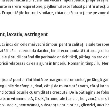
ina este folosită din cele mai vechi timpuri pentru proprietățile
te în sfera respiratorie, psylliumul este folosit pentru afecțiu
e. Proprietățile lor sunt similare, chiar dacă au acțiune pe zone d
t, laxativ, astringent
ă încă din cele mai vechi timpuri pentru calităţile sale terapeu
ită încă din perioada dacilor, fiind recomandată tuturor şcolilor
le şi studii datând din perioada antichităţii, pătlagina era de 
ricii relatează că ea a ajuns în Imperiul Roman în timpul lui Ner
nţioasă poate fi întâlnită pe marginea drumurilor, pe lângă gar
regiunile de câmpie, deal, cât şi de munte atât vara, cât şi iarna
d totuşi locurile cu umiditate crescută. De la pătlagină se folo
e în vitaminele A, C şi K, în minerale (calciu, fier, zinc), dar şi 
d poliuronic, pentozane), substanţe antibiotice, glicozizi, aucub