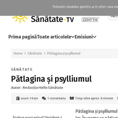
Folosim cookies pentru a-ți oferi cea mai
Prima pagină
Toate articolele
Emisiuni
Home
Sănătate
Pătlagina și psylliumul
SĂNĂTATE
Pătlagina și psylliumul
Autor:
Redacția Hello Sănătate
acum 14 ani
1
comentariu
Timp citire aprox:
6
minute
Pătlagina și psylliumu