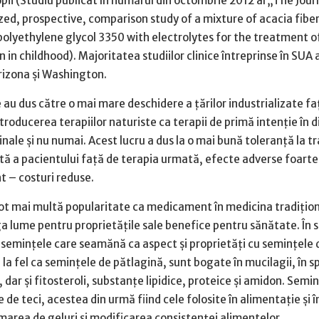
opii (Studiu publicat în numărul din octombrie 2012 al „The Jour
ed, prospective, comparison study of a mixture of acacia fiber
 polyethylene glycol 3350 with electrolytes for the treatment o
 in childhood). Majoritatea studiilor clinice întreprinse în SUA 
rizona şi Washington.
au dus către o mai mare deschidere a ţărilor industrializate fa
ntroducerea terapiilor naturiste ca terapii de primă intenţie în d
inale şi nu numai. Acest lucru a dus la o mai bună toleranţă la 
tă a pacientului faţă de terapia urmată, efecte adverse foarte
t – costuri reduse.
tot mai multă popularitate ca medicament în medicina tradiţion
a lume pentru proprietăţile sale benefice pentru sănătate. În 
 seminţele care seamănă ca aspect şi proprietăţi cu seminţele d
la fel ca seminţele de pătlagină, sunt bogate în mucilagii, în s
ă, dar şi fitosteroli, substanţe lipidice, proteice şi amidon. Semi
 de teci, acestea din urmă fiind cele folosite în alimentaţie şi î
area de geluri şi modificarea consistenţei alimentelor.