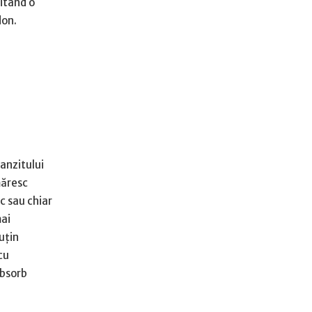
itând o
don.
anzitului
măresc
c sau chiar
mai
uţin
cu
absorb