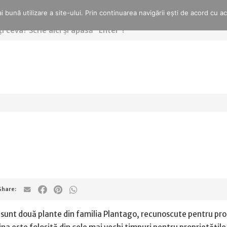
 bună utilizare a site-ului. Prin continuarea navigării ești de acord cu a
l sunt două plante din familia Plantago, recunoscute pentru pro