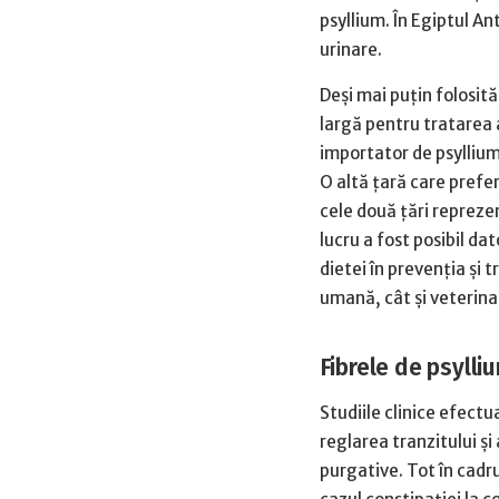
psyllium. În Egiptul An
urinare.
Deşi mai puţin folosită
largă pentru tratarea 
importator de psyllium
O altă ţară care prefe
cele două ţări reprezen
lucru a fost posibil da
dietei în prevenţia şi 
umană, cât şi veterina
Fibrele de psylliu
Studiile clinice efectu
reglarea tranzitului şi
purgative. Tot în cadru