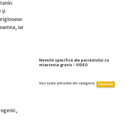
 tanin.
 şi
uriginoase.
toamna, iar
Nevoile specifice ale pacientului cu
miastenia gravis – VIDEO
Vezi toate articolele din categoria:
Sănătate
orogenic,