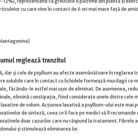
-12%), reprezentând ca greutate o pătrime din plantă şi exerc
rticulelor cu care vine în contact de 6 ori mai mare faţă de ami
 plantagonina)
iumul reglează tranzitul
, dar şi cele de psyllium au afecte asemănătoare în reglarea tr
bre solubile care în contact cu lichidele formează mucilagii ce 
ale, făcându-le astfel mai uşor de eliminat. De asemenea, redu
stinale, elimină constipaţia, fiind considerate unele dintre cele 
i laxative de volum. Acţiunea laxativă a psyllium-ului este mai p
xativelor de sinteză, ceea ce îi face pe medici să îl recomande 
laxativele doar cazurilor care nu răspund la tratament. Fibrele 
colonului şi stimulează eliminarea lor.