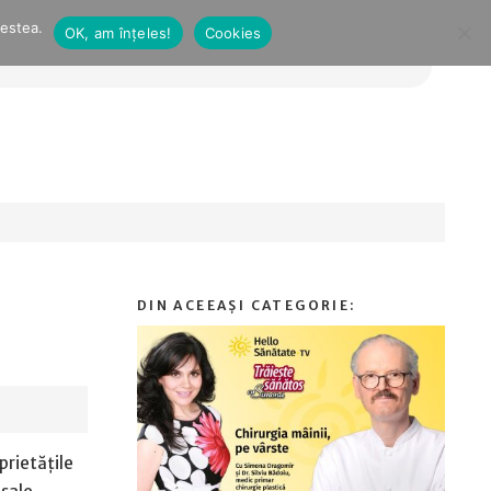
cestea.
OK, am înțeles!
Cookies
prietățile