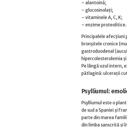
– alantoină;
– glucosinolaţi;
– vitaminele A, C, K;
– enzime proteolitice.
Principalele afecţiuni
bronşitele cronice (mu
gastroduodenal (aucubi
hipercolesterolemia şi 
Pe lângă uzul intern, e
pătlagină: ulceraţii cu
Psylliumul: emolie
Psylliumul este o plan
de sud a Spaniei şi Fran
parte din marea famil
din limba sanscrită şi