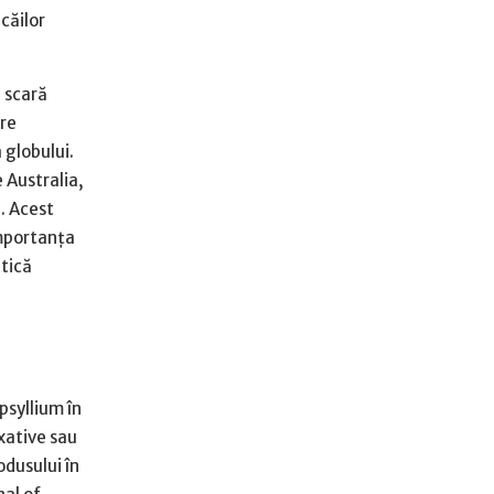
 căilor
a scară
are
 globului.
 Australia,
ă. Acest
importanţa
utică
psyllium în
axative sau
odusului în