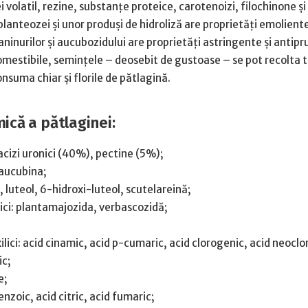
i volatil, rezine, substanţe proteice, carotenoizi, filochinone şi
planteozei şi unor produşi de hidroliză are proprietăţi emoliente
taninurilor şi aucubozidului are proprietăţi astringente şi antipr
omestibile, seminţele – deosebit de gustoase – se pot recolta 
onsuma chiar şi florile de pătlagină.
ică a pătlaginei:
acizi uronici (40%), pectine (5%);
 aucubina;
 luteol, 6-hidroxi-luteol, scutelareină;
ici: plantamajozida, verbascozidă;
ilici: acid cinamic, acid p-cumaric, acid clorogenic, acid neocl
ic;
e;
enzoic, acid citric, acid fumaric;