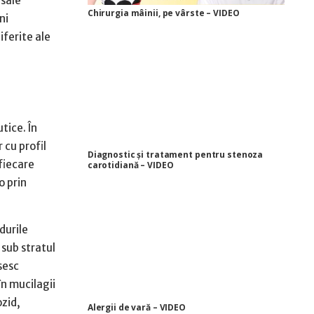
 sale
Chirurgia mâinii, pe vârste – VIDEO
ni
iferite ale
tice. În
 cu profil
Diagnostic și tratament pentru stenoza
fiecare
carotidiană – VIDEO
o prin
durile
 sub stratul
sesc
în mucilagii
ozid,
Alergii de vară – VIDEO