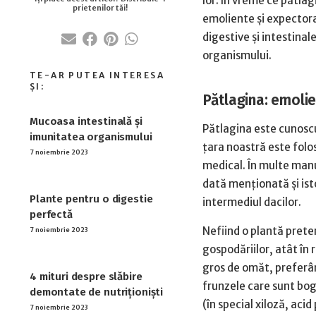
lor. În vreme ce pătlag
emoliente și expectoran
digestive și intestinal
organismului.
Pătlagina: emolien
Mucoasa intestinală şi
Pătlagina este cunoscut
imunitatea organismului
ţara noastră este folos
7 noiembrie 2023
medical. În multe manua
dată menţionată şi isto
Plante pentru o digestie
intermediul dacilor.
perfectă
Nefiind o plantă prete
7 noiembrie 2023
gospodăriilor, atât în 
gros de omăt, preferân
4 mituri despre slăbire
frunzele care sunt bogat
demontate de nutriționiști
(în special xiloză, aci
7 noiembrie 2023