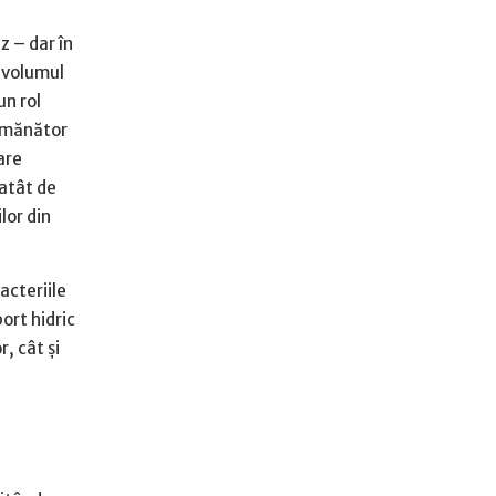
z – dar în
c volumul
un rol
semănător
are
 atât de
lor din
acteriile
ort hidric
, cât şi