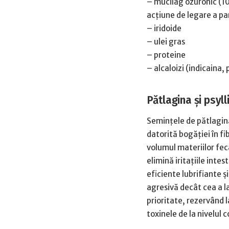
– mucilag ozuronic (10
acţiune de legare a pa
– iridoide
– ulei gras
– proteine
– alcaloizi (indicaina,
Pătlagina și psyll
Seminţele de pătlagină
datorită bogăţiei în fi
volumul materiilor fec
elimină iritaţiile inte
eficiente lubrifiante ş
agresivă decât cea a la
prioritate, rezervând 
toxinele de la nivelul 