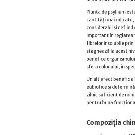
Planta de psyllium este
cantităţi mai ridicate
considerabil şi nefiind
important în reglarea 
fibrelor insolubile pri
stagnează la acest niv
benefice organismului 
sfera colonului, în spe
Un alt efect benefic al
eubiotice şi determină
zilnic suficient de min
pentru buna funcţionar
Compoziţia chim