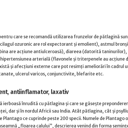
 pentru care se recomandă utilizarea frunzelor de pătlagină sun
cilagul ozuronic are rol expectorant şi emolient), astmul bronşi
na are acţiune antiulceroasă), diareea (datorită taninurilor),
hipertensiunea arterială (flavonele şi triterpenele au acţiune d
xistă şi afecţiuni externe care pot resimţi ameliorări în cadrul u
tanate, ulcerul varicos, conjunctivite, blefarite etc.
nt, antiinflamator, laxativ
tă ierboasă înrudită cu pătlagina şi care se găseşte preponderen
ţei, dar şi în nordul Africii sau India. Atât pătlagina, cât şi psyll
ie Plantago ce cuprinde peste 200 specii. Numele de Plantago o
 înseamnă „floarea calului”, descrierea venind din forma seminţ