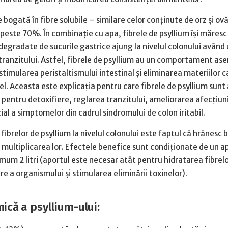
 bogată în fibre solubile – similare celor conţinute de orz şi ovă
, peste 70%. În combinaţie cu apa, fibrele de psyllium îşi măres
 degradate de sucurile gastrice ajung la nivelul colonului având 
tranzitului. Astfel, fibrele de psyllium au un comportament a
n stimularea peristaltismului intestinal și eliminarea materiilor c
el. Aceasta este explicaţia pentru care fibrele de psyllium sunt
pentru detoxifiere, reglarea tranzitului, ameliorarea afecţiuni
cial a simptomelor din cadrul sindromului de colon iritabil.
 fibrelor de psyllium la nivelul colonului este faptul că hrănesc b
 multiplicarea lor. Efectele benefice sunt condiționate de un ap
imum 2 litri (aportul este necesar atât pentru hidratarea fibrelor
e a organismului şi stimularea eliminării toxinelor).
ică a psyllium-ului: