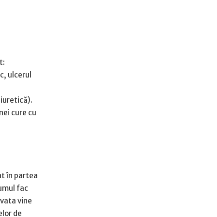
t:
c, ulcerul
iuretică).
nei cure cu
t în partea
iumul fac
vata vine
elor de