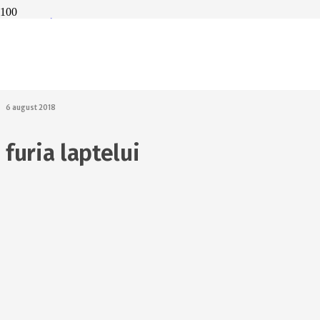
Săptămâna
Mondială a
Alăptării și prima
aplicație mobilă
despre alăptare
6 august 2018
furia laptelui