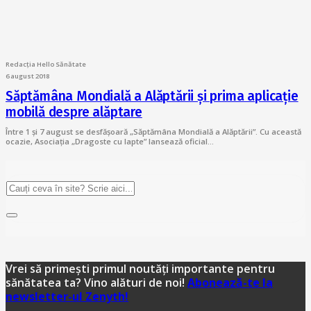
Redacția Hello Sănătate
6 august 2018
Săptămâna Mondială a Alăptării și prima aplicație
mobilă despre alăptare
Între 1 și 7 august se desfășoară „Săptămâna Mondială a Alăptării”. Cu această
ocazie, Asociația „Dragoste cu lapte” lansează oficial…
Vrei să primești primul noutăți importante pentru
sănătatea ta? Vino alături de noi!
Abonează-te la
newsletter-ul Zenyth!