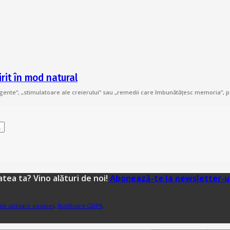
rit în mod natural
ligente“, „stimulatoare ale creierului“ sau „remedii care îmbunătățesc memoria“, 
tea ta? Vino alături de noi!
Abonează-te la newsletter-u
 de utilizare cookies
.
Notificare GDPR
.