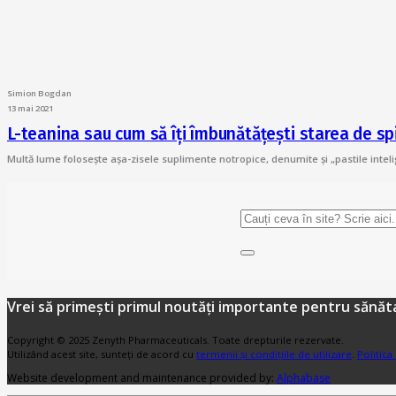
Simion Bogdan
13 mai 2021
L-teanina sau cum să îți îmbunătățești starea de spi
Multă lume folosește așa-zisele suplimente notropice, denumite și „pastile inte
Vrei să primești primul noutăți importante pentru sănăta
Copyright © 2025 Zenyth Pharmaceuticals. Toate drepturile rezervate.
Utilizând acest site, sunteți de acord cu
termenii și condițiile de utilizare
.
Politica
Website development and maintenance provided by:
Alphabase