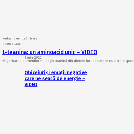
Redacția Hello Sănătate
4 august 2021
L-teanina: un aminoacid unic – VIDEO
9 iulie 2022
Majoritatea oamenilor nu obțin teanină din dietele lor, deoarece nu este dispo
Obiceiuri și emoții negative
care ne seacă de energie –
VIDEO