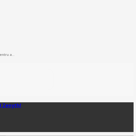
pentru a…
l Zenyth!