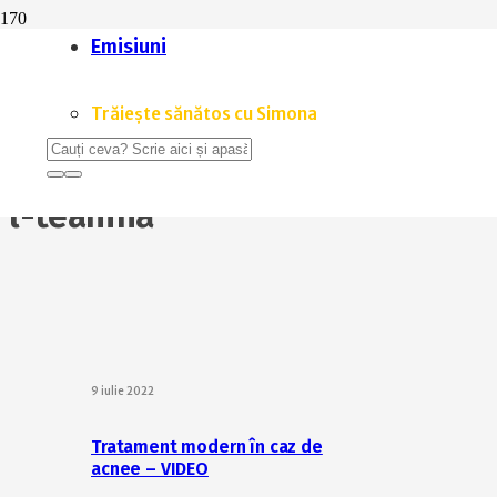
L-teanina: un aminoacid unic – VIDEO
Emisiuni
4 august 2021
L-teanina sau cum să îți îmbunătățești starea de spirit în
Trăiește sănătos cu Simona
13 mai 2021
l-teanină
9 iulie 2022
Tratament modern în caz de
acnee – VIDEO