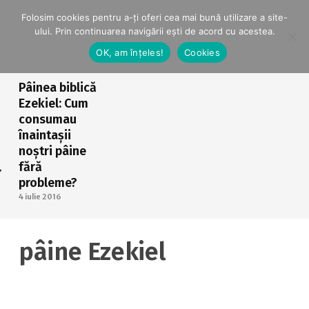
Folosim cookies pentru a-ți oferi cea mai bună utilizare a site-
ului. Prin continuarea navigării ești de acord cu acestea.
OK, am înțeles!
Cookies
Pâinea biblică
Ezekiel: Cum
consumau
înaintașii
noștri pâine
fără
probleme?
4 iulie 2016
pâine Ezekiel