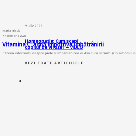
9 iulie 2022
Maria Triștiu
7 noiembrie 2023
Homeopatia: Cum scapi
Vitamina C: armă împotriva îmbătrânirii
copilul de viroze? – VIDEO
Câteva informații despre piele și îmbătrânirea ei Așa cum scriam și în articolul
VEZI TOATE ARTICOLELE