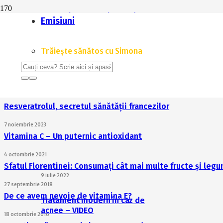
Vitamina C: armă împotriva îmbătrânirii
Emisiuni
7 noiembrie 2023
Coenzima Q10 și rolul ei în lupta contra cancerului
Trăiește sănătos cu Simona
7 noiembrie 2023
Mitocondriile: Cum încetinim îmbătrânirea de la nivel celu
7 noiembrie 2023
Resveratrolul, secretul sănătății francezilor
7 noiembrie 2023
Vitamina C – Un puternic antioxidant
4 octombrie 2021
Sfatul Florentinei: Consumați cât mai multe fructe și legu
9 iulie 2022
27 septembrie 2018
De ce avem nevoie de vitamina E?
Tratament modern în caz de
acnee – VIDEO
18 octombrie 2016