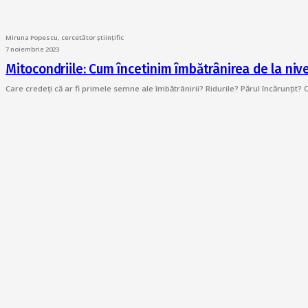
Miruna Popescu, cercetător științific
7 noiembrie 2023
Mitocondriile: Cum încetinim îmbătrânirea de la nive
Care credeți că ar fi primele semne ale îmbătrânirii? Ridurile? Părul încărunțit?