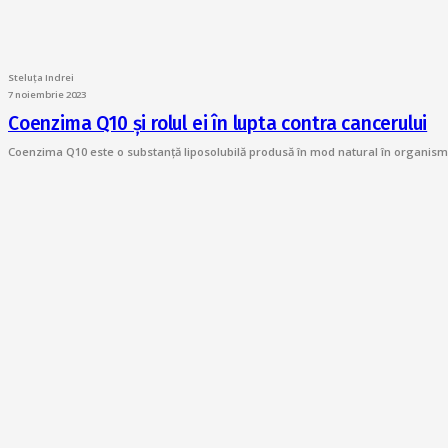
Steluța Indrei
7 noiembrie 2023
Coenzima Q10 și rolul ei în lupta contra cancerului
Coenzima Q10 este o substanță liposolubilă produsă în mod natural în organis