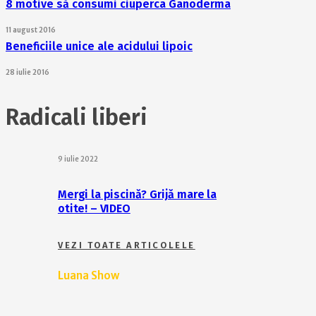
8 motive să consumi ciuperca Ganoderma
11 august 2016
Beneficiile unice ale acidului lipoic
28 iulie 2016
Radicali liberi
9 iulie 2022
Mergi la piscină? Grijă mare la
otite! – VIDEO
VEZI TOATE ARTICOLELE
Luana Show