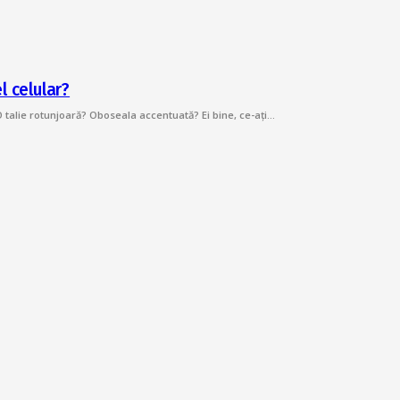
l celular?
 O talie rotunjoară? Oboseala accentuată? Ei bine, ce-ați…