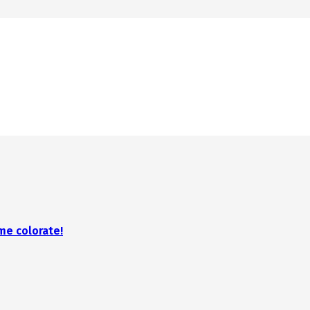
lar?
me colorate!