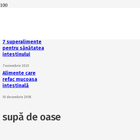
Tot ce trebuie să
știi despre
colagen
7 noiembrie 2023
7 superalimente
pentru sănătatea
intestinului
7 noiembrie 2023
Alimente care
refac mucoasa
intestinală
10 decembrie 2018
supă de oase