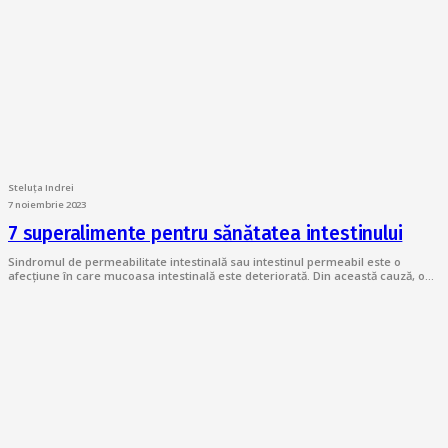
Steluța Indrei
7 noiembrie 2023
7 superalimente pentru sănătatea intestinului
Sindromul de permeabilitate intestinală sau intestinul permeabil este o
afecțiune în care mucoasa intestinală este deteriorată. Din această cauză, o…