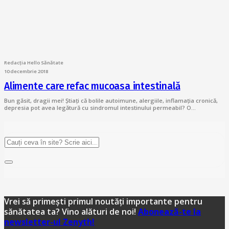
Redacția Hello Sănătate
10 decembrie 2018
Alimente care refac mucoasa intestinală
Bun găsit, dragii mei! Știați că bolile autoimune, alergiile, inflamația cronică,
depresia pot avea legătură cu sindromul intestinului permeabil? O…
Vrei să primești primul noutăți importante pentru
sănătatea ta? Vino alături de noi!
Abonează-te la
newsletter-ul Zenyth!