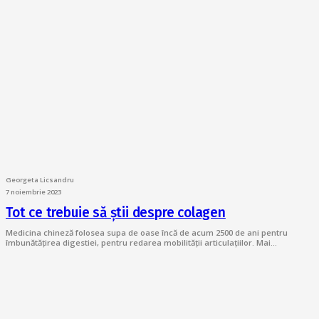
Georgeta Licsandru
7 noiembrie 2023
Tot ce trebuie să știi despre colagen
Medicina chineză folosea supa de oase încă de acum 2500 de ani pentru
îmbunătățirea digestiei, pentru redarea mobilității articulațiilor. Mai…