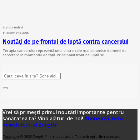
Steluța Indrei
11 octombrie 2016
Noutăți de pe frontul de luptă contra cancerului
Terapia cancerului reprezintă unul dintre cele mai dinamice domenii de
cercetare în momentul de față. Principalul front de luptă se…
Vrei să primești primul noutăți importante pentru
sănătatea ta? Vino alături de noi!
Abonează-te la
newsletter-ul Zenyth!
Copyright © 2025 Zenyth Pharmaceuticals. Toate drepturile rezervate.