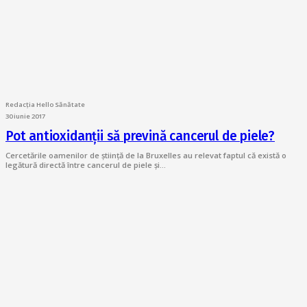
Redacția Hello Sănătate
30 iunie 2017
Pot antioxidanţii să prevină cancerul de piele?
Cercetările oamenilor de ştiință de la Bruxelles au relevat faptul că există o
legătură directă între cancerul de piele şi…