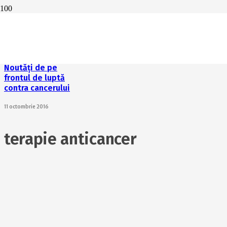
Pot antioxidanţii
să prevină
cancerul de piele?
30 iunie 2017
Noutăți de pe
frontul de luptă
contra cancerului
11 octombrie 2016
terapie anticancer