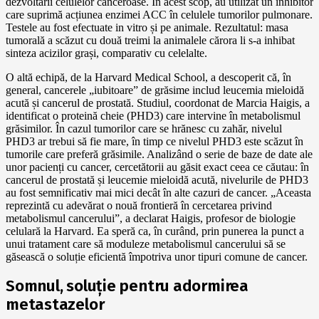
dezvoltării celulelor canceroase. În acest scop, au utilizat un inhibitor
care suprimă acțiunea enzimei ACC în celulele tumorilor pulmonare.
Testele au fost efectuate in vitro și pe animale. Rezultatul: masa
tumorală a scăzut cu două treimi la animalele cărora li s-a inhibat
sinteza acizilor grași, comparativ cu celelalte.
O altă echipă, de la Harvard Medical School, a descoperit că, în
general, cancerele „iubitoare” de grăsime includ leucemia mieloidă
acută și cancerul de prostată. Studiul, coordonat de Marcia Haigis, a
identificat o proteină cheie (PHD3) care intervine în metabolismul
grăsimilor. În cazul tumorilor care se hrănesc cu zahăr, nivelul
PHD3 ar trebui să fie mare, în timp ce nivelul PHD3 este scăzut în
tumorile care preferă grăsimile. Analizând o serie de baze de date ale
unor pacienți cu cancer, cercetătorii au găsit exact ceea ce căutau: în
cancerul de prostată și leucemie mieloidă acută, nivelurile de PHD3
au fost semnificativ mai mici decât în alte cazuri de cancer. „Aceasta
reprezintă cu adevărat o nouă frontieră în cercetarea privind
metabolismul cancerului”, a declarat Haigis, profesor de biologie
celulară la Harvard. Ea speră ca, în curând, prin punerea la punct a
unui tratament care să moduleze metabolismul cancerului să se
găsească o soluție eficientă împotriva unor tipuri comune de cancer.
Somnul, soluție pentru adormirea
metastazelor