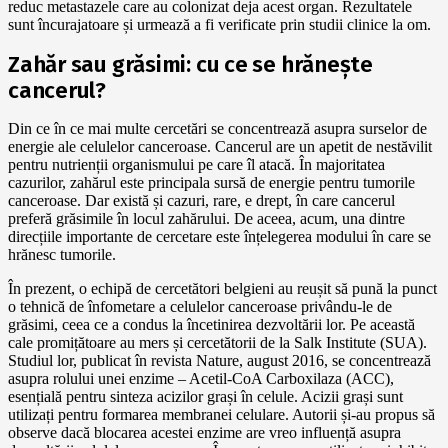
reduc metastazele care au colonizat deja acest organ. Rezultatele
sunt încurajatoare și urmează a fi verificate prin studii clinice la om.
Zahăr sau grăsimi: cu ce se hrănește
cancerul?
Din ce în ce mai multe cercetări se concentrează asupra surselor de
energie ale celulelor canceroase. Cancerul are un apetit de nestăvilit
pentru nutrienții organismului pe care îl atacă. În majoritatea
cazurilor, zahărul este principala sursă de energie pentru tumorile
canceroase. Dar există și cazuri, rare, e drept, în care cancerul
preferă grăsimile în locul zahărului. De aceea, acum, una dintre
direcțiile importante de cercetare este înțelegerea modului în care se
hrănesc tumorile.
În prezent, o echipă de cercetători belgieni au reușit să pună la punct
o tehnică de înfometare a celulelor canceroase privându-le de
grăsimi, ceea ce a condus la încetinirea dezvoltării lor. Pe această
cale promițătoare au mers și cercetătorii de la Salk Institute (SUA).
Studiul lor, publicat în revista Nature, august 2016, se concentrează
asupra rolului unei enzime – Acetil-CoA Carboxilaza (ACC),
esențială pentru sinteza acizilor grași în celule. Acizii grași sunt
utilizați pentru formarea membranei celulare. Autorii și-au propus să
observe dacă blocarea acestei enzime are vreo influență asupra