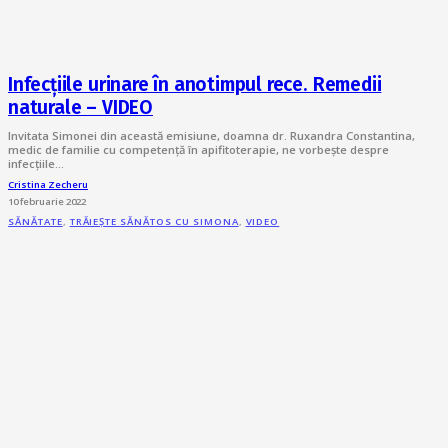
Infecțiile urinare în anotimpul rece. Remedii
naturale – VIDEO
Invitata Simonei din această emisiune, doamna dr. Ruxandra Constantina,
medic de familie cu competență în apifitoterapie, ne vorbește despre
infecțiile…
Cristina Zecheru
10 februarie 2022
SĂNĂTATE
,
TRĂIEȘTE SĂNĂTOS CU SIMONA
,
VIDEO