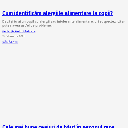
Cum identificăm alergiile alimentare la copii?
Dacă și tu ai un copil cu alergii sau intoleranțe alimentare, ori suspectezi că ar
putea avea astfel de probleme,…
Redacția Hello Sănătate
24 februarie 2021
SĂNĂTATE
Cele mai bune ceaiuri de băut în sezonul rece