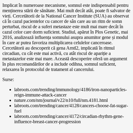
Implicat în numeroase mecanisme, somnul este indispensabil pentru
menținerea stării de sănătate. Mai mult decât atât, poate fi salvator de
vieți. Cercetătorii de la National Cancer Institute (SUA) au observat
că în cazul pacientelor cu cancer de sân care au un ritm de somn
perturbat, riscul de a suferi metastaze este mult mai mare decât în
cazul celor care dorm suficient. Studiul, apărut în Plos Genetic, mai
2016, analizează influența somnului asupra anumitor gene și modul
în care ar putea favoriza multiplicarea celulelor canceroase.
Cercetătorii au descoperit că gena Arntl2, implicată în ritmul
circadian, cu cât este mai activă, cu atât riscul de apariție a
metastazelor este mai mare. Această descoperire oferă un argument
în plus recomandărilor de a include odihna, somnul suficient,
relaxarea în protocolul de tratament al cancerului.
Surse:
labroots.com/trending/immunology/4186/iron-nanoparticles-
reign-immune-attack-cancer
nature.com/nm/journal/v22/n10/full/nm.4181.html
labroots.com/trending/cancer/4128/cancers-choose-fat-sugar-
fuel
labroots.com/trending/cancer/4172/circadian-rhythm-gene-
influence-breast-cancer-progression