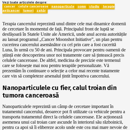
Vezi toate articolele despre:
cancer
celule canceroase
nanoparticule
somn
studiu
terapie
anticancer
tumori
zahăr
Terapia cancerului reprezintă unul dintre cele mai dinamice domenii
de cercetare în momentul de față. Principalul front de luptă se
desfășoară în Statele Unite ale Americii, unde anul acesta autoritățile
au lansat programul „Cancer Moonshot Initiative”, un plan pentru
cucerirea cancerului asemănător cu cel prin care a fost cucerită
Luna, în urmă cu 50 de ani. Principala provocare pentru oamenii de
știință este descoperirea unor noi tratamente care să țintească precis
celulele canceroase. De altfel, medicina de precizie este termenul
care se folosește mai nou pentru terapiile personalizate. Vă
prezentăm în continuare o selecție a celor mai recente tratamente
care vin să completeze arsenalul țintit împotriva cancerului.
Nanoparticulele cu fier, calul troian din
tumora canceroasă
Nanoparticulele reprezintă un câmp de cercetare important în
tratamentul cancerului, deoarece pot fi utilizate ca vehicule pentru a
transporta tratamentul direct la celulele canceroase. Ele acționează
asemenea unui cal troian care ascunde în interiorul său războinicii,
pentru ca apoi să îi elibereze acolo unde este cea mai mare nevoie de