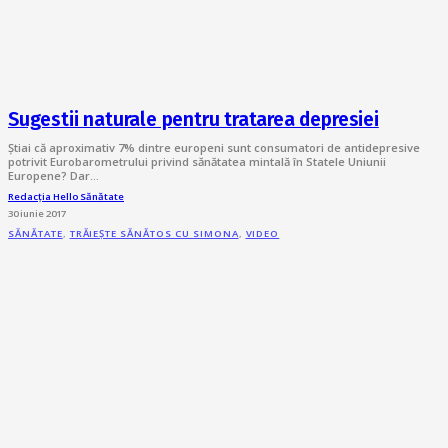
Sugestii naturale pentru tratarea depresiei
Știai că aproximativ 7% dintre europeni sunt consumatori de antidepresive
potrivit Eurobarometrului privind sănătatea mintală în Statele Uniunii
Europene? Dar…
Redacția Hello Sănătate
30 iunie 2017
SĂNĂTATE
,
TRĂIEȘTE SĂNĂTOS CU SIMONA
,
VIDEO