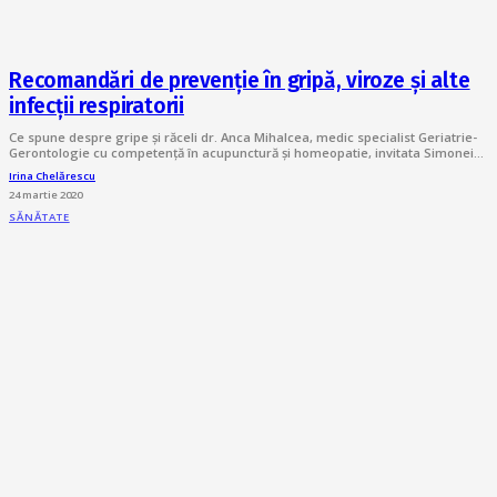
Recomandări de prevenție în gripă, viroze și alte
infecții respiratorii
Ce spune despre gripe și răceli dr. Anca Mihalcea, medic specialist Geriatrie-
Gerontologie cu competenţă în acupunctură și homeopatie, invitata Simonei…
Irina Chelărescu
24 martie 2020
SĂNĂTATE