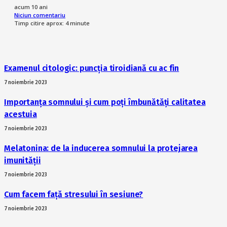
acum 10 ani
Niciun comentariu
Timp citire aprox:
4
minute
Examenul citologic: puncția tiroidiană cu ac fin
7 noiembrie 2023
Importanța somnului și cum poți îmbunătăți calitatea
acestuia
7 noiembrie 2023
Melatonina: de la inducerea somnului la protejarea
imunității
7 noiembrie 2023
Cum facem față stresului în sesiune?
7 noiembrie 2023