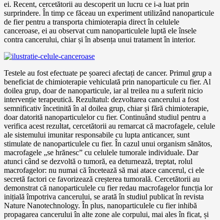
ei. Recent, cercetătorii au descoperit un lucru ce i-a luat prin
surprindere. În timp ce făceau un experiment utilizând nanoparticule
de fier pentru a transporta chimioterapia direct în celulele
canceroase, ei au observat cum nanoparticulele luptă ele însele
contra cancerului, chiar și în absența unui tratament în interior.
Testele au fost efectuate pe șoareci afectați de cancer. Primul grup a
beneficiat de chimioterapie vehiculată prin nanoparticule cu fier. Al
doilea grup, doar de nanoparticule, iar al treilea nu a suferit nicio
intervenție terapeutică. Rezultatul: dezvoltarea cancerului a fost
semnificativ încetinită în al doilea grup, chiar și fără chimioterapie,
doar datorită nanoparticulelor cu fier. Continuând studiul pentru a
verifica acest rezultat, cercetătorii au remarcat că macrofagele, celule
ale sistemului imunitar responsabile cu lupta anticancer, sunt
stimulate de nanoparticulele cu fier. În cazul unui organism sănătos,
macrofagele „se hrănesc” cu celulele tumorale individuale. Dar
atunci când se dezvoltă o tumoră, ea deturnează, treptat, rolul
macrofagelor: nu numai că încetează să mai atace cancerul, ci ele
secretă factori ce favorizează creșterea tumorală. Cercetătorii au
demonstrat că nanoparticulele cu fier redau macrofagelor funcția lor
inițială împotriva cancerului, se arată în studiul publicat în revista
Nature Nanotechnology. În plus, nanoparticulele cu fier inhibă
propagarea cancerului în alte zone ale corpului, mai ales în ficat, și