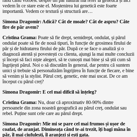
rând când vorbesc despre un păr natural mă refer la genetică și aici
vedem în ce stare este el. Moștenirea lui genetică este foarte
importantă. Vedem ce textură și structură are…
Simona Dragomir: Adică? Cât de moale? Cât de aspru? Câte
fire de păr avem?
Cristina Grama:
Poate să fie drept, semidrept, ondulat, și părul
ondulat poate să fie de nouă tipuri, în funcție de grosimea firului de
păr și de hidratarea firului de păr. După ce se face o analiză și o
diagnoză atentă și povestești cu clienta, ajungi la mai multe concluzii
și începi să faci niște alegeri, să te cunoști mai bine și să știi cum să
îngrijești părul. Noi o să discutăm în general, dar pentru că suntem
unici și trebuie să personalizăm îngrijirea în funcție de fiecare, e bine
să venim și la stylist. Părul creț, genetic, este mai uscat. De ce am
început cu părul creț?
Simona Dragomir: E cel mai dificil să înțeleg?
Cristina Grama:
Nu, doar că aproximativ 80-90% dintre
persoanele din zona noastră geografică au părul creț, ondulat sau
rebel. Puține sunt cele care au părul drept.
Simona Dragomir: Mie mi se pare cel mai frumos și ușor de
coafat, de aranjat. Dimineața când te-ai trezit, îți bagi mâna în
păr, îl mai ciufulești, îl aranjezi și ești gata.