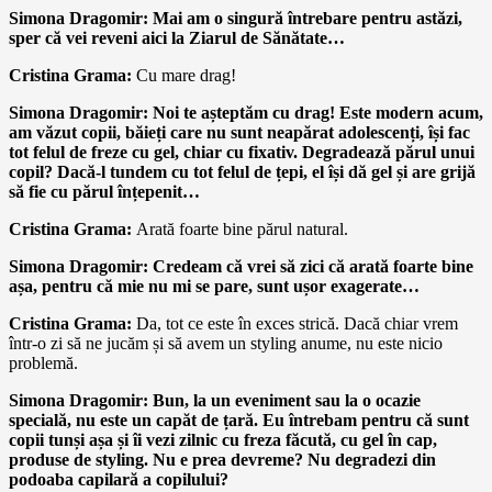
Simona Dragomir: Mai am o singură întrebare pentru astăzi,
sper că vei reveni aici la Ziarul de Sănătate…
Cristina Grama:
Cu mare drag!
Simona Dragomir: Noi te așteptăm cu drag! Este modern acum,
am văzut copii, băieți care nu sunt neapărat adolescenți, își fac
tot felul de freze cu gel, chiar cu fixativ. Degradează părul unui
copil? Dacă-l tundem cu tot felul de țepi, el își dă gel și are grijă
să fie cu părul înțepenit…
Cristina Grama:
Arată foarte bine părul natural.
Simona Dragomir: Credeam că vrei să zici că arată foarte bine
așa, pentru că mie nu mi se pare, sunt ușor exagerate…
Cristina Grama:
Da, tot ce este în exces strică. Dacă chiar vrem
într-o zi să ne jucăm și să avem un styling anume, nu este nicio
problemă.
Simona Dragomir: Bun, la un eveniment sau la o ocazie
specială, nu este un capăt de țară. Eu întrebam pentru că sunt
copii tunși așa și îi vezi zilnic cu freza făcută, cu gel în cap,
produse de styling. Nu e prea devreme? Nu degradezi din
podoaba capilară a copilului?