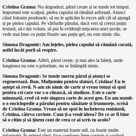
Cristina Grama:
Nu degradezi, părul crește și se tunde tot timpul.
Important este scalpul, pielea capului să rămână asfixiată. Atunci
când folosim produsele, să nu le aplicăm în exces atât cât să ajungă
și pe pielea capului. Pe vârfurile părului, dacă vrei să creezi puțin
textură, să-i dai volum, să pui în evidență mișcarea unei șuvițe, se
vede mai bine cu puțin fixativ sau puțin gel, nu este nimic rău.
Simona Dragomir: Am înțeles, pielea capului să rămână curată,
astfel încât porii să respire.
Cristina Grama:
Altfel, părul crește, și mai ales la băieți, unde
lungimea nu este o prioritate, nu se întâmplă nimic.
Simona Dragomir: Se tunde mereu părul și atunci se
regenerează. Bun. Mulțumim pentru sfaturi, Cristina! Eu te
aștept să revii. N-am zis nimic de carte și vreau totuși să spui
pentru cei care vor s-o citească, să studieze. Este o carte
minunată, cred că este singura carte de acest gen. Eu am numit-
o o enciclopedie a părului pentru sănătate și frumusețe, scrisă
de Cristina Grama. Vreau să ne spui în încheierea emisiunii,
Cristina, câteva cuvinte. Cum ți-a venit ideea? De ce ar fi bine
să o citim și să ținem cont de ceea ce ai scris tu acolo?
Cristina Grama:
Este un material foarte util, cu foarte multe
informații. În primul rând, face corelarea între costum și coafură,