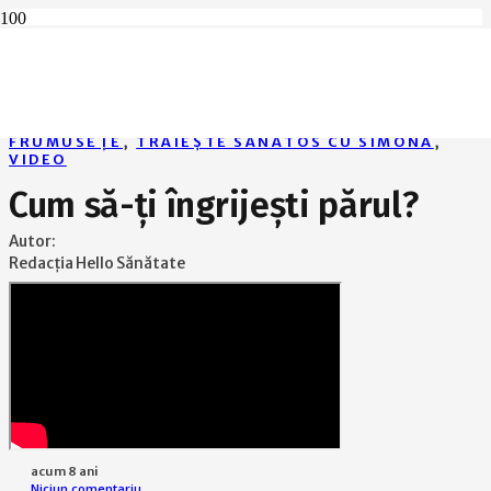
Home
Frumusețe
Cum să-ți îngrijești părul?
FRUMUSEȚE
,
TRĂIEȘTE SĂNĂTOS CU SIMONA
,
VIDEO
Cum să-ți îngrijești părul?
Autor:
Redacția Hello Sănătate
acum 8 ani
Niciun comentariu