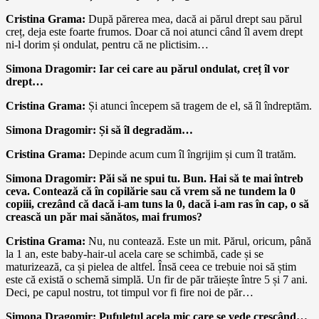
Cristina Grama:
După părerea mea, dacă ai părul drept sau părul
creț, deja este foarte frumos. Doar că noi atunci când îl avem drept
ni-l dorim și ondulat, pentru că ne plictisim…
Simona Dragomir: Iar cei care au părul ondulat, creț îl vor
drept…
Cristina Grama:
Și atunci începem să tragem de el, să îl îndreptăm.
Simona Dragomir: Și să îl degradăm…
Cristina Grama:
Depinde acum cum îl îngrijim și cum îl tratăm.
Simona Dragomir: Păi să ne spui tu. Bun. Hai să te mai întreb
ceva. Contează că în copilărie sau că vrem să ne tundem la 0
copiii, crezând că dacă i-am tuns la 0, dacă i-am ras în cap, o să
crească un păr mai sănătos, mai frumos?
Cristina Grama:
Nu, nu contează. Este un mit. Părul, oricum, până
la 1 an, este baby-hair-ul acela care se schimbă, cade și se
maturizează, ca și pielea de altfel. Însă ceea ce trebuie noi să știm
este că există o schemă simplă. Un fir de păr trăiește între 5 și 7 ani.
Deci, pe capul nostru, tot timpul vor fi fire noi de păr…
Simona Dragomir: Pufulețul acela mic care se vede crescând…