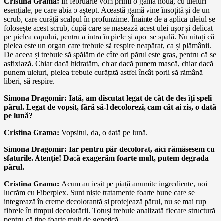
Cristina Grama:
În februarie vom primi o gamă nouă, cu uleiuri
esențiale, pe care abia o aștept. Această gamă vine însoțită și de un
scrub, care curăță scalpul în profunzime. Înainte de a aplica uleiul se
folosește acest scrub, după care se masează acest ulei ușor și delicat
pe pielea capului, pentru a intra în piele și apoi se spală. Nu uitați că
pielea este un organ care trebuie să respire neapărat, ca și plămânii.
De aceea și trebuie să spălăm de câte ori părul este gras, pentru că se
asfixiază. Chiar dacă hidratăm, chiar dacă punem mască, chiar dacă
punem uleiuri, pielea trebuie curățată astfel încât porii să rămână
liberi, să respire.
Simona Dragomir: Iată, am discutat legat de cât de des îți speli
părul. Legat de vopsit, fără să-l decolorezi, cam cât ai zis, o dată
pe lună?
Cristina Grama:
Vopsitul, da, o dată pe lună.
Simona Dragomir: Iar pentru păr decolorat, aici rămăsesem cu
sfaturile. Atenție! Dacă exagerăm foarte mult, putem degrada
părul.
Cristina Grama:
Acum au ieșit pe piață anumite ingrediente, noi
lucrăm cu Fiberplex. Sunt niște tratamente foarte bune care se
integrează în creme decolorantă și protejează părul, nu se mai rup
fibrele în timpul decolorării. Totuși trebuie analizată fiecare structură
pentru că ține foarte mult de genetică.