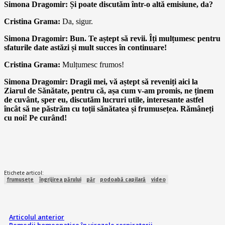
Simona Dragomir: Și poate discutăm într-o altă emisiune, da?
Cristina Grama:
Da, sigur.
Simona Dragomir: Bun. Te aștept să revii. Îți mulțumesc pentru
sfaturile date astăzi și mult succes în continuare!
Cristina Grama:
Mulțumesc frumos!
Simona Dragomir: Dragii mei, vă aștept să reveniți aici la
Ziarul de Sănătate, pentru că, așa cum v-am promis, ne ținem
de cuvânt, sper eu, discutăm lucruri utile, interesante astfel
încât să ne păstrăm cu toții sănătatea și frumusețea. Rămâneți
cu noi! Pe curând!
Etichete articol:
frumusețe
îngrijirea părului
păr
podoabă capilară
video
Articolul anterior