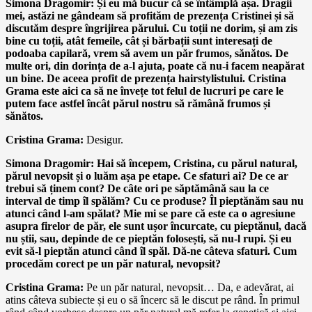
Simona Dragomir: Și eu mă bucur că se întâmplă așa. Dragii
mei, astăzi ne gândeam să profităm de prezența Cristinei și să
discutăm despre îngrijirea părului. Cu toții ne dorim, și am zis
bine cu toții, atât femeile, cât și bărbații sunt interesați de
podoaba capilară, vrem să avem un păr frumos, sănătos. De
multe ori, din dorința de a-l ajuta, poate că nu-i facem neapărat
un bine. De aceea profit de prezența hairstylistului. Cristina
Grama este aici ca să ne învețe tot felul de lucruri pe care le
putem face astfel încât părul nostru să rămână frumos și
sănătos.
Cristina Grama:
Desigur.
Simona Dragomir: Hai să începem, Cristina, cu părul natural,
părul nevopsit și o luăm așa pe etape. Ce sfaturi ai? De ce ar
trebui să ținem cont? De câte ori pe săptămână sau la ce
interval de timp îl spălăm? Cu ce produse? Îl pieptănăm sau nu
atunci când l-am spălat? Mie mi se pare că este ca o agresiune
asupra firelor de păr, ele sunt ușor încurcate, cu pieptănul, dacă
nu știi, sau, depinde de ce pieptăn folosești, să nu-l rupi. Și eu
evit să-l pieptăn atunci când îl spăl. Dă-ne câteva sfaturi. Cum
procedăm corect pe un păr natural, nevopsit?
Cristina Grama:
Pe un păr natural, nevopsit… Da, e adevărat, ai
atins câteva subiecte și eu o să încerc să le discut pe rând. În primul