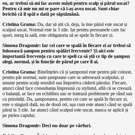
eu, ar trebui să-mi fac aceste măști pentru scalp și părul uscat?
Pentru că mie nu mi se pare că l-aș avea uscat. Sunt chiar
fericită că îl spăl o dată pe săptămână.
Cristina Grama:
Da, dar să știi că, deja, la tine părul este uscat și
scalpul uscat. Normal este la 3 zile. Iar pentru persoanele care fac
sport, merg la sală, este obligatoriu să se spele în fiecare zi.
Simona Dragomir: Iar cei care se spală în fiecare zi ar trebui să
folosească șampon pentru spălări frecvente? Și aici este
importantă frecvența cu care te speli ca să știi ce tip de șampon
alegi, normal, și în funcție de părul pe care îl ai.
Cristina Grama:
Bineînțeles că și șamponul este pentru păr colorat,
pentru păr normal, sunt șampoane care se adresează scalpului, și
anume pentru scalp sensibil sau împotriva căderii părului. Fiecare,
atunci când face consultanța împreună cu stylistul, află că se creează
o balanță, se face un echilibru sau se tratează problemele pe rând sau
cu priorități. Da, șamponarea, pentru cei care se spală în fiecare zi,
este o singură dată, nu de două ori, așa cum este atunci când se spală
părul la 3 zile. Iar atunci când scalpul este uscat, masca se aplică și
pe pielea capului.
Simona Dragomir: Deci nu doar pe vârfuri.