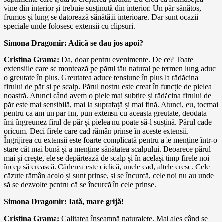
vine din interior și trebuie susținută din interior. Un păr sănătos,
frumos și lung se datorează sănătății interioare. Dar sunt ocazii
speciale unde folosesc extensii cu clipsuri.
Simona Dragomir: Adică se dau jos apoi?
Cristina Grama:
Da, doar pentru evenimente. De ce? Toate
extensiile care se montează pe părul tău natural pe termen lung aduc
o greutate în plus. Greutatea aduce tensiune în plus la rădăcina
firului de păr și pe scalp. Părul nostru este creat în funcție de pielea
noastră. Atunci când avem o piele mai subțire și rădăcina firului de
păr este mai sensibilă, mai la suprafață și mai fină. Atunci, eu, tocmai
pentru că am un păr fin, pun extensii cu această greutate, deodată
îmi îngreunez firul de păr și pielea nu poate să-l susțină. Părul cade
oricum. Deci firele care cad rămân prinse în aceste extensii.
Îngrijirea cu extensii este foarte complicată pentru a le menține într-o
stare cât mai bună și a menține sănătatea scalpului. Deoarece părul
mai și crește, ele se depărtează de scalp și în același timp firele noi
încep să crească. Căderea este ciclică, unele cad, altele cresc. Cele
căzute rămân acolo și sunt prinse, și se încurcă, cele noi nu au unde
să se dezvolte pentru că se încurcă în cele prinse.
Simona Dragomir: Iată, mare grijă!
Cristina Grama:
Calitatea înseamnă naturalețe. Mai ales când se