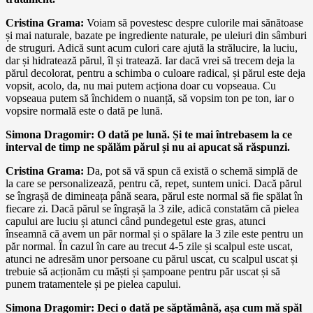
Cristina Grama:
Voiam să povestesc despre culorile mai sănătoase
și mai naturale, bazate pe ingrediente naturale, pe uleiuri din sâmburi
de struguri. Adică sunt acum culori care ajută la strălucire, la luciu,
dar și hidratează părul, îl și tratează. Iar dacă vrei să trecem deja la
părul decolorat, pentru a schimba o culoare radical, și părul este deja
vopsit, acolo, da, nu mai putem acționa doar cu vopseaua. Cu
vopseaua putem să închidem o nuanță, să vopsim ton pe ton, iar o
vopsire normală este o dată pe lună.
Simona Dragomir: O dată pe lună. Și te mai întrebasem la ce
interval de timp ne spălăm părul și nu ai apucat să răspunzi.
Cristina Grama:
Da, pot să vă spun că există o schemă simplă de
la care se personalizează, pentru că, repet, suntem unici. Dacă părul
se îngrașă de dimineața până seara, părul este normal să fie spălat în
fiecare zi. Dacă părul se îngrașă la 3 zile, adică constatăm că pielea
capului are luciu și atunci când pundegetul este gras, atunci
înseamnă că avem un păr normal și o spălare la 3 zile este pentru un
păr normal. În cazul în care au trecut 4-5 zile și scalpul este uscat,
atunci ne adresăm unor persoane cu părul uscat, cu scalpul uscat și
trebuie să acționăm cu măști și șampoane pentru păr uscat și să
punem tratamentele și pe pielea capului.
Simona Dragomir: Deci o dată pe săptămână, așa cum mă spăl