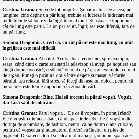
Cristina Grama:
Se vede tot timpul… Și păr matur. De aceea, pe
lungime, cine deține un păr lung, trebuie să lucreze la hidratare mai
mult, trebuie să lucreze la îngrijire mai mult. Și asta este important:
cât de lung este părul. La un păr scurt, îngrijirea este diferită, față de
un păr lung.
Simona Dragomir: Cred că, cu cât părul este mai lung, cu atât
îngrijirea este mai dificilă.
Cristina Grama:
Absolut. Acolo chiar recomand, spre exemplu,
seara, când citiți o carte sau stați la televizor, să aveți, pe noptieră sau
lângă dumneavoastră, o sticluță de ulei de păr, spre exemplu, cu ulei
de argan. Puneți o picătură-două între degete și masați vârfurile
părului, așa relaxat, fără stres, să faceți din asta un obicei, pentru că
hidratarea este foarte importantă în zona de vârf.
Simona Dragomir: Bine. Hai să trecem la părul vopsit. Vopsit,
dar fără să îl decolorăm.
Cristina Grama:
Părul vopsit… De ce îl vopsim, în primul rând?
Fie îl vopsim din necesitate, când apar firele albe, fie îl vopsim din
dorința de schimbare, de fashion, pentru că ne dorim o altă culoare,
pentru că vopseaua și nuanțatorul îi oferă strălucire, un plus de
pigment. Deoarece clorul și calcarul din apă și șamponul spală acest