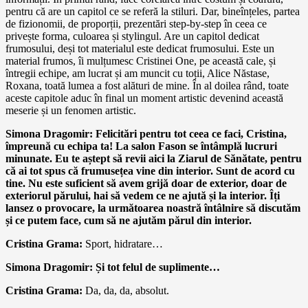
pentru că are un capitol ce se referă la stiluri. Dar, bineînțeles, partea
de fizionomii, de proporții, prezentări step-by-step în ceea ce
privește forma, culoarea și stylingul. Are un capitol dedicat
frumosului, deși tot materialul este dedicat frumosului. Este un
material frumos, îi mulțumesc Cristinei One, pe această cale, și
întregii echipe, am lucrat și am muncit cu toții, Alice Năstase,
Roxana, toată lumea a fost alături de mine. În al doilea rând, toate
aceste capitole aduc în final un moment artistic devenind această
meserie și un fenomen artistic.
Simona Dragomir: Felicitări pentru tot ceea ce faci, Cristina,
împreună cu echipa ta! La salon Fason se întâmplă lucruri
minunate. Eu te aștept să revii aici la Ziarul de Sănătate, pentru
că ai tot spus că frumusețea vine din interior. Sunt de acord cu
tine. Nu este suficient să avem grijă doar de exterior, doar de
exteriorul părului, hai să vedem ce ne ajută și la interior. Îți
lansez o provocare, la următoarea noastră întâlnire să discutăm
și ce putem face, cum să ne ajutăm părul din interior.
Cristina Grama:
Sport, hidratare…
Simona Dragomir: Și tot felul de suplimente…
Cristina Grama:
Da, da, da, absolut.