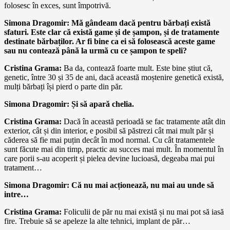
folosesc în exces, sunt împotrivă.
Simona Dragomir: Mă gândeam dacă pentru bărbați există
sfaturi. Este clar că există game și de șampon, și de tratamente
destinate bărbaților. Ar fi bine ca ei să folosească aceste game
sau nu contează până la urmă cu ce șampon te speli?
Cristina Grama:
Ba da, contează foarte mult. Este bine știut că,
genetic, între 30 și 35 de ani, dacă această moștenire genetică există,
mulți bărbați își pierd o parte din păr.
Simona Dragomir: Și să apară chelia.
Cristina Grama:
Dacă în această perioadă se fac tratamente atât din
exterior, cât și din interior, e posibil să păstrezi cât mai mult păr și
căderea să fie mai puțin decât în mod normal. Cu cât tratamentele
sunt făcute mai din timp, practic au succes mai mult. În momentul în
care porii s-au acoperit și pielea devine lucioasă, degeaba mai pui
tratament…
Simona Dragomir: Că nu mai acționează, nu mai au unde să
intre…
Cristina Grama:
Foliculii de păr nu mai există și nu mai pot să iasă
fire. Trebuie să se apeleze la alte tehnici, implant de păr…