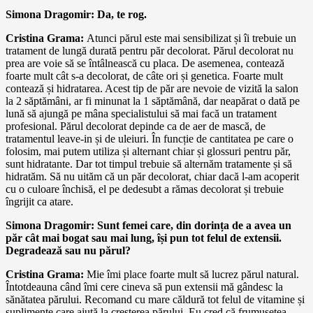
Simona Dragomir: Da, te rog.
Cristina Grama:
Atunci părul este mai sensibilizat și îi trebuie un
tratament de lungă durată pentru păr decolorat. Părul decolorat nu
prea are voie să se întâlnească cu placa. De asemenea, contează
foarte mult cât s-a decolorat, de câte ori și genetica. Foarte mult
contează și hidratarea. Acest tip de păr are nevoie de vizită la salon
la 2 săptămâni, ar fi minunat la 1 săptămână, dar neapărat o dată pe
lună să ajungă pe mâna specialistului să mai facă un tratament
profesional. Părul decolorat depinde ca de aer de mască, de
tratamentul leave-in și de uleiuri. În funcție de cantitatea pe care o
folosim, mai putem utiliza și alternant chiar și glossuri pentru păr,
sunt hidratante. Dar tot timpul trebuie să alternăm tratamente și să
hidratăm. Să nu uităm că un păr decolorat, chiar dacă l-am acoperit
cu o culoare închisă, el pe dedesubt a rămas decolorat și trebuie
îngrijit ca atare.
Simona Dragomir: Sunt femei care, din dorința de a avea un
păr cât mai bogat sau mai lung, își pun tot felul de extensii.
Degradează sau nu părul?
Cristina Grama:
Mie îmi place foarte mult să lucrez părul natural.
Întotdeauna când îmi cere cineva să pun extensii mă gândesc la
sănătatea părului. Recomand cu mare căldură tot felul de vitamine și
suplimente care ajută la creșterea părului. Eu cred că frumusețea