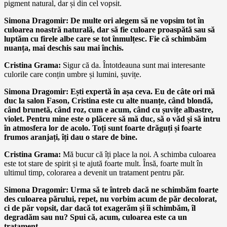
pigment natural, dar și din cel vopsit.
Simona Dragomir: De multe ori alegem să ne vopsim tot în
culoarea noastră naturală, dar să fie culoare proaspătă sau să
luptăm cu firele albe care se tot înmulțesc. Fie că schimbăm
nuanța, mai deschis sau mai închis.
Cristina Grama:
Sigur că da. Întotdeauna sunt mai interesante
culorile care conțin umbre și lumini, șuvițe.
Simona Dragomir: Ești expertă în așa ceva. Eu de câte ori mă
duc la salon Fason, Cristina este cu alte nuanțe, când blondă,
când brunetă, când roz, cum e acum, când cu șuvițe albastre,
violet. Pentru mine este o plăcere să mă duc, să o văd și să intru
în atmosfera lor de acolo. Toți sunt foarte drăguți și foarte
frumos aranjați, îți dau o stare de bine.
Cristina Grama:
Mă bucur că îți place la noi. A schimba culoarea
este tot stare de spirit și te ajută foarte mult. Însă, foarte mult în
ultimul timp, colorarea a devenit un tratament pentru păr.
Simona Dragomir: Urma să te întreb dacă ne schimbăm foarte
des culoarea părului, repet, nu vorbim acum de păr decolorat,
ci de păr vopsit, dar dacă tot exagerăm și îi schimbăm, îl
degradăm sau nu? Spui că, acum, culoarea este ca un
tratament.