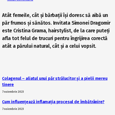
Atât femeile, cât și bărbații își doresc să aibă un
păr frumos și sănătos. Invitata Simonei Dragomir
este Cristina Grama, hairstylist, de la care puteți
afla tot felul de trucuri pentru îngrijirea corectă
atât a părului natural, cât și a celui vopsit.
Colagenul – aliatul unui păr strălucitor și a pielii mereu
tinere
7 noiembrie 2023
Cum influențează inflamația procesul de îmbătrânire?
7 noiembrie 2023