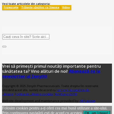
Vezi toate articolele din categoria:
Frumusețe
Trăiește sănătos cu Simona
Video
Vrei să primești primul noutăți importante pentru
sănătatea ta? Vino alături de noi!
Abonează-te la
newsletter-ul Zenyth!
Copyright © 2025 Zenyth Pharmaceuticals. Toate drepturile rezervate.
Utilizând acest site, sunteți de acord cu
termenii și condițiile de
utilizare
.
Politica de utilizare cookies
.
Notificare GDPR
.
Website development and maintenance provided by:
Alphabase
Folosim cookies pentru a-ți oferi cea mai bună utilizare a site-ului.
Prin continuarea navigării ești de acord cu acestea.
OK, am înțeles!