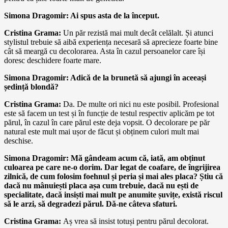
Simona Dragomir: Ai spus asta de la început.
Cristina Grama:
Un păr rezistă mai mult decât celălalt. Și atunci
stylistul trebuie să aibă experiența necesară să aprecieze foarte bine
cât să meargă cu decolorarea. Asta în cazul persoanelor care își
doresc deschidere foarte mare.
Simona Dragomir: Adică de la brunetă să ajungi în aceeași
ședință blondă?
Cristina Grama:
Da. De multe ori nici nu este posibil. Profesional
este să facem un test și în funcție de testul respectiv aplicăm pe tot
părul, în cazul în care părul este deja vopsit. O decolorare pe păr
natural este mult mai ușor de făcut și obținem culori mult mai
deschise.
Simona Dragomir: Mă gândeam acum că, iată, am obținut
culoarea pe care ne-o dorim. Dar legat de coafare, de îngrijirea
zilnică, de cum folosim foehnul și peria și mai ales placa? Știu că
dacă nu mânuiești placa așa cum trebuie, dacă nu ești de
specialitate, dacă insiști mai mult pe anumite șuvițe, există riscul
să le arzi, să degradezi părul. Dă-ne câteva sfaturi.
Cristina Grama:
Aș vrea să insist totuși pentru părul decolorat.