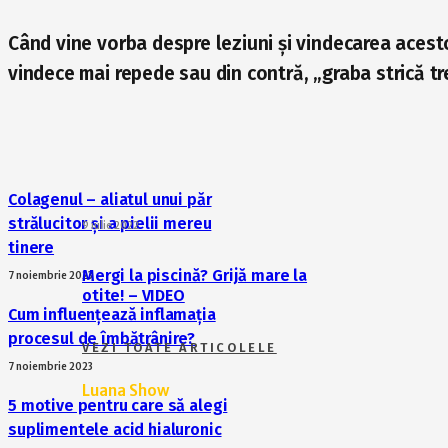
Când vine vorba despre leziuni și vindecarea acest
vindece mai repede sau din contră, „graba strică t
Colagenul – aliatul unui păr
strălucitor și a pielii mereu
9 iulie 2022
tinere
Mergi la piscină? Grijă mare la
7 noiembrie 2023
otite! – VIDEO
Cum influențează inflamația
procesul de îmbătrânire?
VEZI TOATE ARTICOLELE
7 noiembrie 2023
Luana Show
5 motive pentru care să alegi
suplimentele acid hialuronic