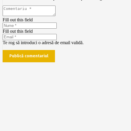
Fill out this field
Fill out this field
Te rog să introduci o adresă de email validă.
Publică comentariul