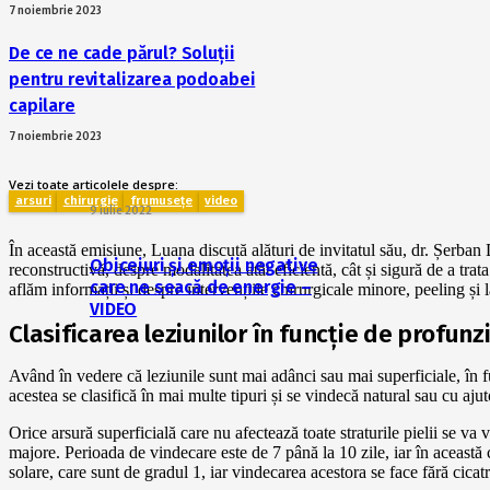
7 noiembrie 2023
De ce ne cade părul? Soluții
pentru revitalizarea podoabei
capilare
7 noiembrie 2023
Vezi toate articolele despre:
arsuri
chirurgie
frumusețe
video
9 iulie 2022
În această emisiune, Luana discută alături de invitatul său, dr. Șerban
Obiceiuri și emoții negative
reconstructivă, despre modalitatea atât eficientă, cât și sigură de a tra
care ne seacă de energie –
aflăm informații și despre intervențiile chirurgicale minore, peeling și l
VIDEO
Clasificarea leziunilor în funcție de profu
Având în vedere că leziunile sunt mai adânci sau mai superficiale, în fun
acestea se clasifică în mai multe tipuri și se vindecă natural sau cu ajut
Orice arsură superficială care nu afectează toate straturile pielii se va 
majore. Perioada de vindecare este de 7 până la 10 zile, iar în această
solare, care sunt de gradul 1, iar vindecarea acestora se face fără cicatr