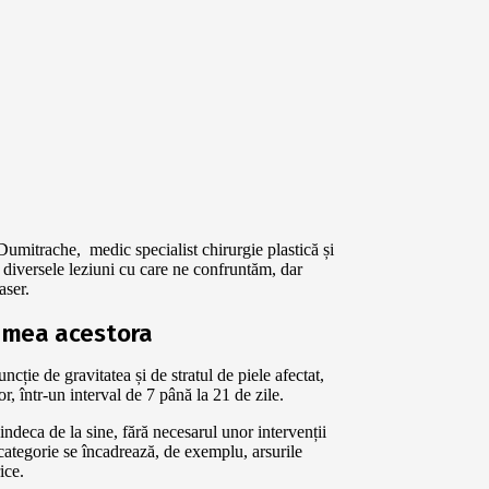
 Dumitrache, medic specialist chirurgie plastică și
ta diversele leziuni cu care ne confruntăm, dar
aser.
nzimea acestora
cție de gravitatea și de stratul de piele afectat,
or, într-un interval de 7 până la 21 de zile.
vindeca de la sine, fără necesarul unor intervenții
 categorie se încadrează, de exemplu, arsurile
ice.