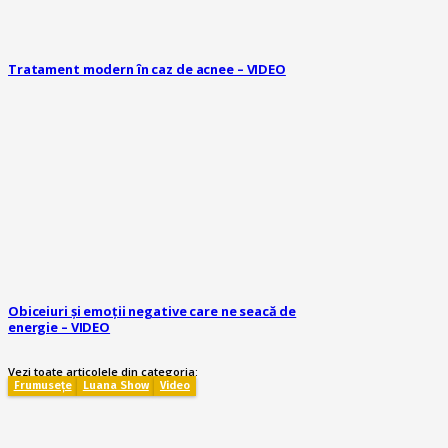
Tratament modern în caz de acnee – VIDEO
Obiceiuri și emoții negative care ne seacă de
energie – VIDEO
Vezi toate articolele din categoria:
Frumusețe
Luana Show
Video