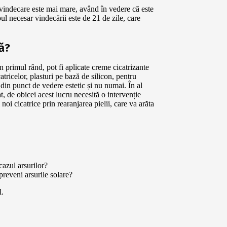
 vindecare este mai mare, având în vedere că este
pul necesar vindecării este de 21 de zile, care
ă?
n primul rând, pot fi aplicate creme cicatrizante
tricelor, plasturi pe bază de silicon, pentru
e din punct de vedere estetic și nu numai. În al
t, de obicei acest lucru necesită o intervenție
 noi cicatrice prin rearanjarea pielii, care va arăta
cazul arsurilor?
preveni arsurile solare?
l.