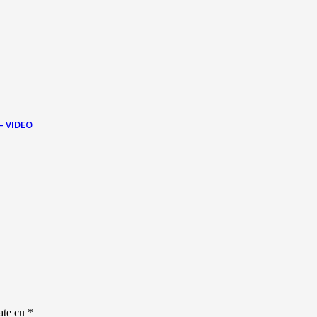
 – VIDEO
cate cu
*