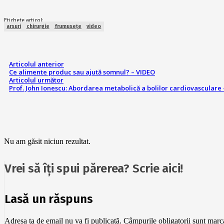
Etichete articol:
arsuri
chirurgie
frumusețe
video
Articolul anterior
Ce alimente produc sau ajută somnul? – VIDEO
Articolul următor
Prof. John Ionescu: Abordarea metabolică a bolilor cardiovasculare
Nu am găsit niciun rezultat.
Vrei să îți spui părerea? Scrie aici!
Lasă un răspuns
Adresa ta de email nu va fi publicată.
Câmpurile obligatorii sunt mar