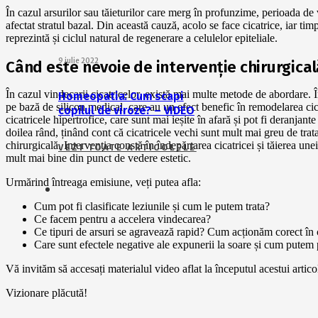
În cazul arsurilor sau tăieturilor care merg în profunzime, perioada de
afectat stratul bazal. Din această cauză, acolo se face cicatrice, iar tim
reprezintă și ciclul natural de regenerare a celulelor epiteliale.
9 iulie 2022
Când este nevoie de intervenție chirurgical
În cazul vindecarii cicatricelor, există mai multe metode de abordare. Î
Homeopatia: Cum scapi
pe bază de silicon medical, care au un efect benefic în remodelarea cica
copilul de viroze? – VIDEO
cicatricele hipertrofice, care sunt mai ieșite în afară și pot fi deranjant
doilea rând, ținând cont că cicatricele vechi sunt mult mai greu de trata
chirurgicală. Intervenția constă în îndepărtarea cicatricei și tăierea unei
VEZI TOATE ARTICOLELE
mult mai bine din punct de vedere estetic.
Urmărind întreaga emisiune, veți putea afla:
Cum pot fi clasificate leziunile și cum le putem trata?
Ce facem pentru a accelera vindecarea?
Ce tipuri de arsuri se agravează rapid? Cum acționăm corect în 
Care sunt efectele negative ale expunerii la soare și cum putem 
Vă invităm să accesați materialul video aflat la începutul acestui artico
Vizionare plăcută!