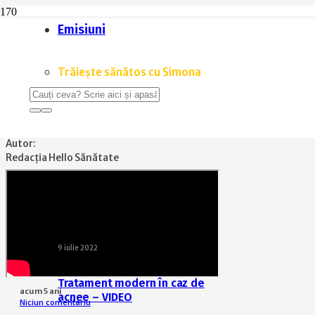
Emisiuni
Home
Frumusețe
Arsuri, intervenții chirurgicale minore, peeling, laser – VIDEO
Trăiește sănătos cu Simona
FRUMUSEȚE
,
LUANA SHOW
,
VIDEO
Arsuri, intervenții chirurgicale
Autor:
Redacția Hello Sănătate
9 iulie 2022
Tratament modern în caz de
acum 5 ani
acnee – VIDEO
Niciun comentariu