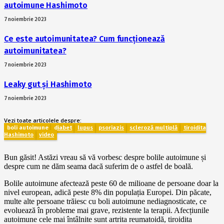
autoimune Hashimoto
7 noiembrie 2023
Ce este autoimunitatea? Cum funcționează
autoimunitatea?
7 noiembrie 2023
Leaky gut și Hashimoto
7 noiembrie 2023
Vezi toate articolele despre:
boli autoimune
diabet
lupus
psoriazis
scleroză multiplă
tiroidita
Hashimoto
video
Bun găsit! Astăzi vreau să vă vorbesc despre bolile autoimune și
despre cum ne dăm seama dacă suferim de o astfel de boală.
Bolile autoimune afectează peste 60 de milioane de persoane doar la
nivel european, adică peste 8% din populația Europei. Din păcate,
multe alte persoane trăiesc cu boli autoimune nediagnosticate, ce
evoluează în probleme mai grave, rezistente la terapii. Afecțiunile
autoimune cele mai întâlnite sunt artrita reumatoidă, tiroidita