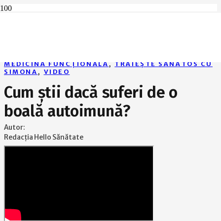
Home
Medicină funcțională
Cum știi dacă suferi de o boală autoimună?
MEDICINĂ FUNCȚIONALĂ
,
TRĂIEȘTE SĂNĂTOS CU
SIMONA
,
VIDEO
Cum știi dacă suferi de o
boală autoimună?
Autor:
Redacția Hello Sănătate