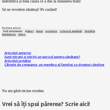
indentifica și trata cauza ce a dus la instalarea bolii!
Să ne revedem sănătoși! Pe curând!
Etichete articol:
boli autoimune
diabet
lupus
psoriazis
scleroză multiplă
tiroidita
Hashimoto
video
Articolul anterior
Sunt nitrații și nitriții un pericol pentru sănătate?
Articolul următor
Câinele de companie, un membru al familiei cu drepturi depline
Nu am găsit niciun rezultat.
Vrei să îți spui părerea? Scrie aici!