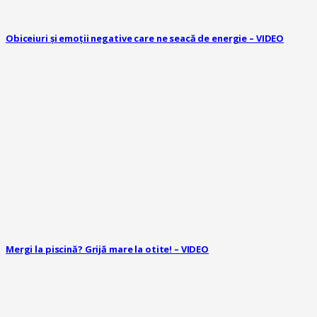
Obiceiuri și emoții negative care ne seacă de energie – VIDEO
Mergi la piscină? Grijă mare la otite! – VIDEO