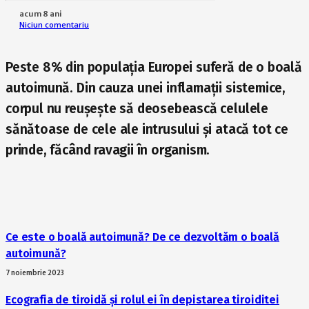
acum 8 ani
Niciun comentariu
Peste 8% din populația Europei suferă de o boală
autoimună. Din cauza unei inflamații sistemice,
corpul nu reușește să deosebească celulele
sănătoase de cele ale intrusului și atacă tot ce
prinde, făcând ravagii în organism.
Ce este o boală autoimună? De ce dezvoltăm o boală
autoimună?
7 noiembrie 2023
Ecografia de tiroidă și rolul ei în depistarea tiroiditei