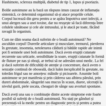
Hashimoto, scleroza multiplă, diabetul de tip 1, lupus și psoriazis.
Bolile autoimune au la bază un răspuns imun cauzat de inflamația
sistemică, ce determină organismul să-și atace propriile celule.
Corpul lucrează din greu pentru a se apăra împotriva unei infecții, a
unui alergen sau a unei toxine, dar nu reușește să facă diferența între
celulele sănătoase și cele ale intrusului, și le atacă pe toate, făcând
ravagii în organism.
Cum ne dăm seama dacă suferim de o boală autoimună? Ne
ascultăm corpul! Durerile articulare și musculare, tremurul, pierderea
în greutate, insomnia, netolerarea căldurii și bătăile rapide ale inimii
pot fi semnele unei boli autoimune. Dacă avem erupții cutanate
recurente sau urticarie, sensibilitate la soare, erupții cutanate în formă
de fluture pe nas și obraji, ar trebui să ne adresăm unui medic. La fel
și dacă suferim de dificultăți de atenție și concentrare, dacă avem o
senzație continuă de oboseală, dacă luăm inexplicabil în greutate, nu
tolerăm frigul sau ne amorțesc mâinile și picioarele. Anumite boli
autoimune se pot manifesta și prin căderea sau albirea părului, prin
dureri abdominale, sângerări sau mucus în scaun, diaree, ulcerații la
nivelul gurii, piele uscata, cheaguri de sânge sau avorturi spontane.
Dacă aveți una sau o combinație dintre aceste simptome este foarte
posibil să suferiți de o boală autoimună. Nu stați pe gânduri și
prezentați-vă la medic pentru un diagnostic precis și pentru a putea