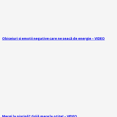
Obiceiuri și emoții negative care ne seacă de energie – VIDEO
Mergi la piscină? Grijă mare la otite! – VIDEO