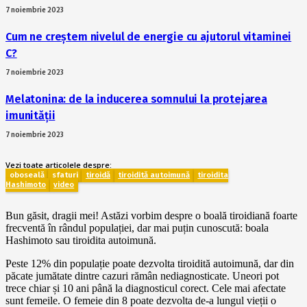
7 noiembrie 2023
Cum ne creștem nivelul de energie cu ajutorul vitaminei
C?
7 noiembrie 2023
Melatonina: de la inducerea somnului la protejarea
imunității
7 noiembrie 2023
Vezi toate articolele despre:
oboseală
sfaturi
tiroidă
tiroidită autoimună
tiroidita
Hashimoto
video
Bun găsit, dragii mei! Astăzi vorbim despre o boală tiroidiană foarte
frecventă în rândul populației, dar mai puțin cunoscută: boala
Hashimoto sau tiroidita autoimună.
Peste 12% din populație poate dezvolta tiroidită autoimună, dar din
păcate jumătate dintre cazuri rămân nediagnosticate. Uneori pot
trece chiar și 10 ani până la diagnosticul corect. Cele mai afectate
sunt femeile. O femeie din 8 poate dezvolta de-a lungul vieții o