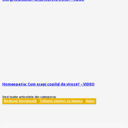
Homeopatia: Cum scapi copilul de viroze? – VIDEO
Vezi toate articolele din categoria:
Medicină funcțională
Trăiește sănătos cu Simona
Video