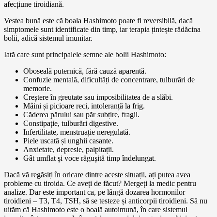
afecțiune tiroidiană.
Vestea bună este că boala Hashimoto poate fi reversibilă, dacă
simptomele sunt identificate din timp, iar terapia țintește rădăcina
bolii, adică sistemul imunitar.
Iată care sunt principalele semne ale bolii Hashimoto:
Oboseală puternică, fără cauză aparentă.
Confuzie mentală, dificultăți de concentrare, tulburări de
memorie.
Creștere în greutate sau imposibilitatea de a slăbi.
Mâini și picioare reci, intoleranță la frig.
Căderea părului sau păr subțire, fragil.
Constipație, tulburări digestive.
Infertilitate, menstruație neregulată.
Piele uscată și unghii casante.
Anxietate, depresie, palpitații.
Gât umflat și voce răgușită timp îndelungat.
Dacă vă regăsiți în oricare dintre aceste situații, ați putea avea
probleme cu tiroida. Ce aveți de făcut? Mergeți la medic pentru
analize. Dar este important ca, pe lângă dozarea hormonilor
tiroidieni – T3, T4, TSH, să se testeze și anticorpii tiroidieni. Să nu
uităm că Hashimoto este o boală autoimună, în care sistemul