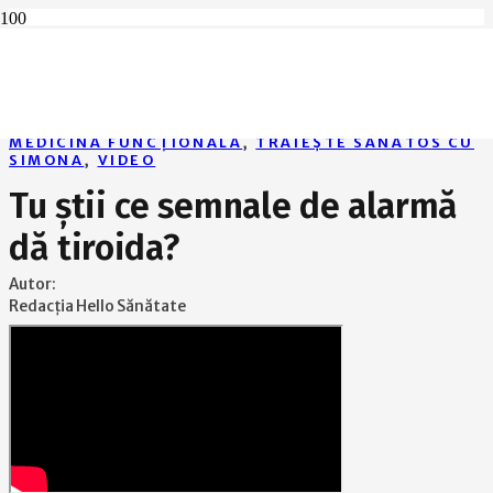
Home
Medicină funcțională
Tu știi ce semnale de alarmă dă tiroida?
MEDICINĂ FUNCȚIONALĂ
,
TRĂIEȘTE SĂNĂTOS CU
SIMONA
,
VIDEO
Tu știi ce semnale de alarmă
dă tiroida?
Autor:
Redacția Hello Sănătate