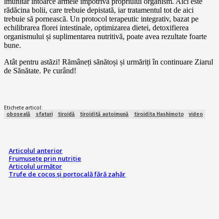
imunitar întoarce armele împotriva propriului organism. Aici este
rădăcina bolii, care trebuie depistată, iar tratamentul tot de aici
trebuie să pornească. Un protocol terapeutic integrativ, bazat pe
echilibrarea florei intestinale, optimizarea dietei, detoxifierea
organismului și suplimentarea nutritivă, poate avea rezultate foarte
bune.
Atât pentru astăzi! Rămâneți sănătoși și urmăriți în continuare Ziarul
de Sănătate. Pe curând!
Etichete articol:
oboseală
sfaturi
tiroidă
tiroidită autoimună
tiroidita Hashimoto
video
Articolul anterior
Frumusețe prin nutriție
Articolul următor
Trufe de cocos și portocală fără zahăr