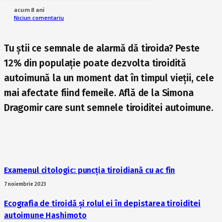
acum 8 ani
Niciun comentariu
Tu știi ce semnale de alarmă dă tiroida? Peste
12% din populație poate dezvolta tiroidită
autoimună la un moment dat în timpul vieții, cele
mai afectate fiind femeile. Află de la Simona
Dragomir care sunt semnele tiroiditei autoimune.
Examenul citologic: puncția tiroidiană cu ac fin
7 noiembrie 2023
Ecografia de tiroidă și rolul ei în depistarea tiroiditei
autoimune Hashimoto