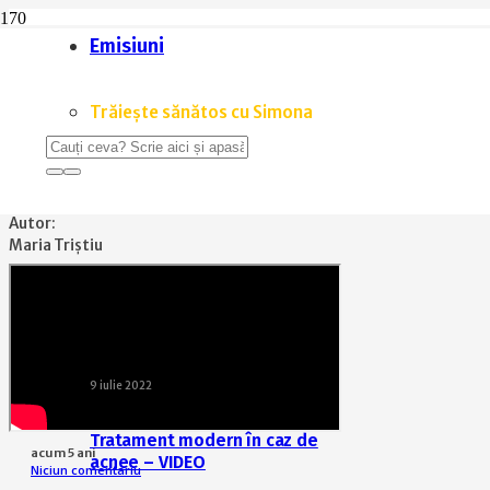
Emisiuni
Home
Sănătate
Terapia cu ozon, adjuvant în COVID-19 – VIDEO
Trăiește sănătos cu Simona
SĂNĂTATE
,
TRĂIEȘTE SĂNĂTOS CU SIMONA
,
VIDEO
Terapia cu ozon, adjuvant în C
Autor:
Maria Triștiu
9 iulie 2022
Tratament modern în caz de
acum 5 ani
acnee – VIDEO
Niciun comentariu