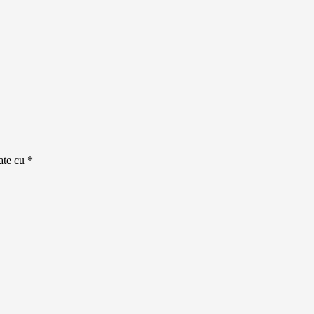
cate cu
*