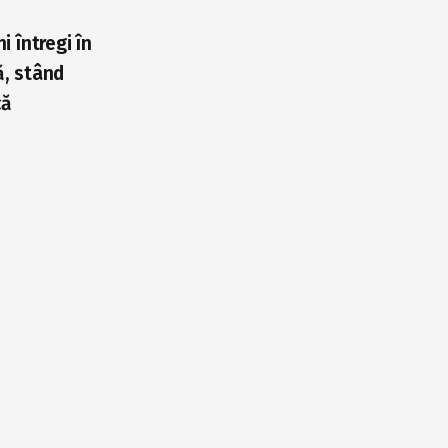
 întregi în
ă, stând
că