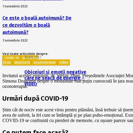
7 noiembrie 2023
Ce este o boală autoimună? De
ce dezvoltăm o boală
autoimună?
7 noiembrie 2023
Vezi toate articolele despre:
9 iulie 2022
COVID-19
dr. Ștefan
Tiron
imunitate
ozonoterapie
video
Obiceiuri și emoții negative
Invitatul acestei emisiuni, dr. Ștefan Tiron, Președintele Asociației M
care ne seacă de energie –
Simona Dragomir despre o modalitate mai puțin cunoscută în țara noa
VIDEO
ozonoterapia.
Urmări după COVID-19
Știm cât de nociv este acest virus pentru plămâni, însă trebuie să țin
avea de suferit, la fel cum se întâmplă și pe plan psiho-emoțional. Exi
COVID-19 se confruntă cu pierderi de memorie, cu ușoare pareze sau 
Ce putem face acasă?