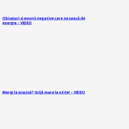
Obiceiuri și emoții negative care ne seacă de
energie – VIDEO
Mergi la piscină? Grijă mare la otite! – VIDEO