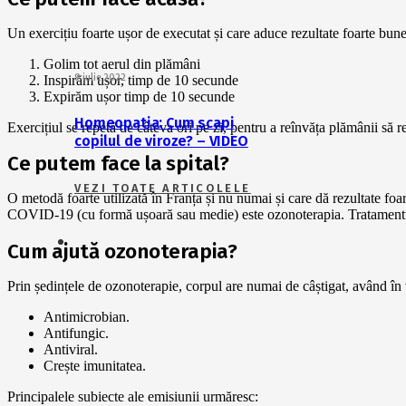
Un exercițiu foarte ușor de executat și care aduce rezultate foarte bune
Golim tot aerul din plămâni
Inspirăm ușor, timp de 10 secunde
9 iulie 2022
Expirăm ușor timp de 10 secunde
Homeopatia: Cum scapi
Exercițiul se repetă de câteva ori pe zi, pentru a reînvăța plămânii să r
copilul de viroze? – VIDEO
Ce putem face la spital?
VEZI TOATE ARTICOLELE
O metodă foarte utilizată în Franța și nu numai și care dă rezultate foar
COVID-19 (cu formă ușoară sau medie) este ozonoterapia. Tratamentul 
Cum ajută ozonoterapia?
Prin ședințele de ozonoterapie, corpul are numai de câștigat, având în 
Antimicrobian.
Antifungic.
Antiviral.
Crește imunitatea.
Principalele subiecte ale emisiunii urmăresc: