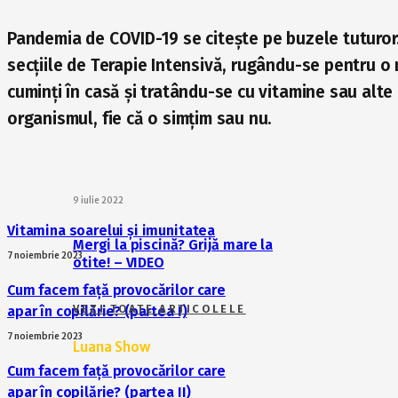
Pandemia de COVID-19 se citește pe buzele tuturor. 
secțiile de Terapie Intensivă, rugându-se pentru o m
cuminți în casă și tratându-se cu vitamine sau alte
organismul, fie că o simțim sau nu.
9 iulie 2022
Vitamina soarelui și imunitatea
Mergi la piscină? Grijă mare la
7 noiembrie 2023
otite! – VIDEO
Cum facem față provocărilor care
VEZI TOATE ARTICOLELE
apar în copilărie? (partea I)
7 noiembrie 2023
Luana Show
Cum facem față provocărilor care
apar în copilărie? (partea II)