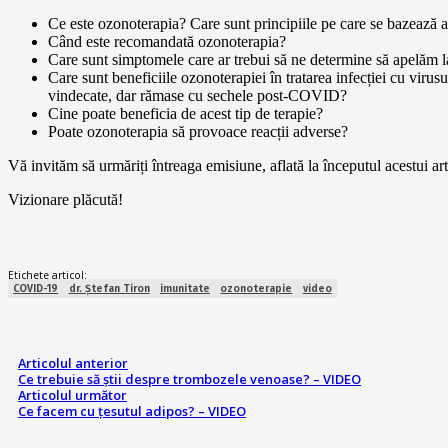
Ce este ozonoterapia? Care sunt principiile pe care se bazează ac
Când este recomandată ozonoterapia?
Care sunt simptomele care ar trebui să ne determine să apelăm la
Care sunt beneficiile ozonoterapiei în tratarea infecției cu vi
vindecate, dar rămase cu sechele post-COVID?
Cine poate beneficia de acest tip de terapie?
Poate ozonoterapia să provoace reacții adverse?
Vă invităm să urmăriți întreaga emisiune, aflată la începutul acestui art
Vizionare plăcută!
Etichete articol:
COVID-19
dr. Ștefan Tiron
imunitate
ozonoterapie
video
Articolul anterior
Ce trebuie să știi despre trombozele venoase? – VIDEO
Articolul următor
Ce facem cu țesutul adipos? – VIDEO