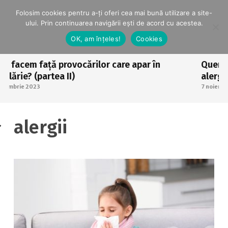
Folosim cookies pentru a-ți oferi cea mai bună utilizare a site-
ului. Prin continuarea navigării ești de acord cu acestea.
OK, am înțeles!
Cookies
ță provocărilor care apar în
Quercetina aten
artea II)
alergiilor respira
7 noiembrie 2023
alergii