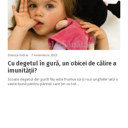
Steluța Indrei
7 noiembrie 2023
Cu degetul în gură, un obicei de călire a
imunității?
Scoate degetul din gură! Nu este frumos să-ți rozi unghiile! Iată o
veste bună pentru părinții care țin cu tot…