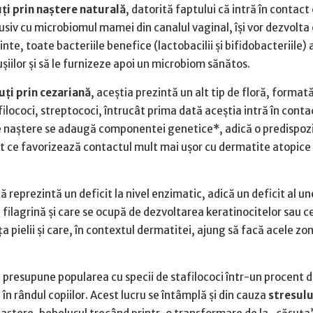
uți prin naștere naturală
, datorită faptului că intră în contact
usiv cu microbiomul mamei din canalul vaginal, își vor dezvolta
inte, toate bacteriile benefice (lactobacilii și bifidobacteriile) 
iilor și să le furnizeze apoi un microbiom sănătos.
uți prin cezariană
, aceștia prezintă un alt tip de floră, formată
ilococi, streptococi, întrucât prima dată aceștia intră în conta
e naștere se adaugă componentei genetice*, adică o predispozi
t ce favorizează contactul mult mai ușor cu dermatite atopice ș
 reprezintă un deficit la nivel enzimatic, adică un deficit al un
filagrină și care se ocupă de dezvoltarea keratinocitelor sau ce
ța pielii și care, în contextul dermatitei, ajung să facă acele zo
 presupune popularea cu specii de stafilococi într-un procent
în rândul copiilor. Acest lucru se întâmplă și din cauza
stresulu