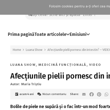
Folosim cookies pentru a-ți oferi cea mai
Prima pagină
Toate articolele
Emisiuni
Home
Luana Show
Afecțiunile pielii pornesc din intestin? – VID
LUANA SHOW
,
MEDICINĂ FUNCȚIONALĂ
,
VIDEO
Afecțiunile pielii pornesc din 
Autor:
Maria Triștiu
Niciun comentariu
acum 4 ani
Bolile de piele ne supără și o fac într-un mod foa