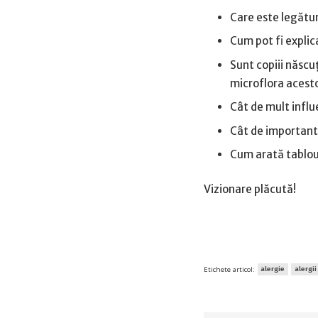
Care este legătura
Cum pot fi explic
Sunt copiii născu
microflora acesto
Cât de mult influ
Cât de importante
Cum arată tabloul
Vizionare plăcută!
Etichete articol:
alergie
alergii