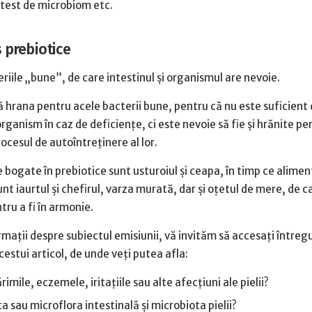
e test de microbiom etc.
 prebiotice
riile „bune”, de care intestinul și organismul are nevoie.
ă hrana pentru acele bacterii bune, pentru că nu este suficient 
ganism în caz de deficiențe, ci este nevoie să fie și hrănite pe
rocesul de autoîntreținere al lor.
 bogate în prebiotice sunt usturoiul și ceapa, în timp ce alimen
nt iaurtul și chefirul, varza murată, dar și oțetul de mere, de c
tru a fi în armonie.
mații despre subiectul emisiunii, vă invităm să accesați întreg
cestui articol, de unde veți putea afla:
mile, eczemele, iritațiile sau alte afecțiuni ale pielii?
a sau microflora intestinală și microbiota pielii?