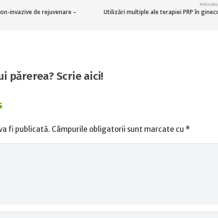
Articol
non-invazive de rejuvenare –
Utilizări multiple ale terapiei PRP în gine
pui părerea? Scrie aici!
s
a fi publicată.
Câmpurile obligatorii sunt marcate cu
*