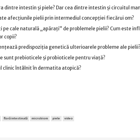
 dintre intestin și piele? Dar cea dintre intestin și circuitul m
ate afecțiunile pielii prin intermediul concepției fiecărui om?
ți pe cale naturală „apărați” de problemele pielii? Cum este in
r copii?
ențează predispoziția genetică ulterioarele probleme ale pielii
 sunt prebioticele şi probioticele pentru viață?
 clinic întâlnit în dermatita atopică?
floră intestinală
microbiom
piele
video