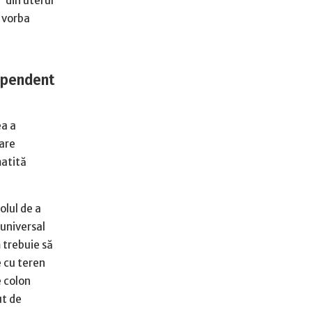
 din uterul
e vorba
dependent
ea a
care
matită
olul de a
 universal
 trebuie să
e cu teren
e colon
ut de