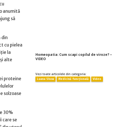
 cu
 o anumită
ajung să
 din
ct cu pielea
ție la
Homeopatia: Cum scapi copilul de viroze? –
VIDEO
i alte
Vezi toate articolele din categoria:
ei proteine
Luana Show
Medicină funcțională
Video
lulelor
ne solzoase
 de 30%
i
care se