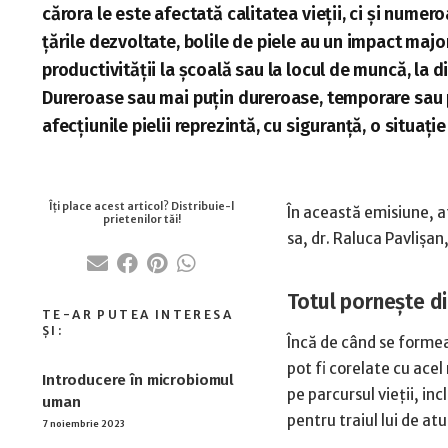
cărora le este afectată calitatea vieții, ci și numer
țările dezvoltate, bolile de piele au un impact majo
productivității la școală sau la locul de muncă, la
Dureroase sau mai puțin dureroase, temporare sau 
afecțiunile pielii reprezintă, cu siguranță, o situaț
În această emisiune, af
sa, dr. Raluca Pavlișan
Totul pornește di
Încă de când se formea
pot fi corelate cu acel
Introducere în microbiomul
pe parcursul vieții, inc
uman
pentru traiul lui de atu
7 noiembrie 2023