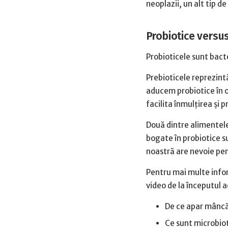
neoplazii, un alt tip d
Probiotice versus
Probioticele sunt bacte
Prebioticele reprezint
aducem probiotice în or
facilita înmulțirea și p
Două dintre alimentele
bogate în probiotice su
noastră are nevoie pen
Pentru mai multe infor
video de la începutul a
De ce apar mâncări
Ce sunt microbiot