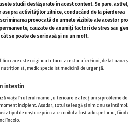
oasele studii desfășurate în acest context. Se pare, astfel,
r asupra activităților zilnice, conducând de la pierderea
 discriminarea provocată de urmele vizibile ale acestor pr
permanente, cauzate de anumiți factori de stres sau gene
ie cât se poate de serioasă și nu un moft.
lăm care este originea tuturor acestor afecțiuni, de la Luana și
, nutriționist, medic specialist medicină de urgență.
n intestin
ză viața în uterul mamei, ulterioarele afecțiuni și probleme d
 moment incipient. Așadar, totul se leagă și nimic nu se întâmpl
lusiv tipul de naștere prin care copilul a fost adus pe lume, fiind
nci încolo.