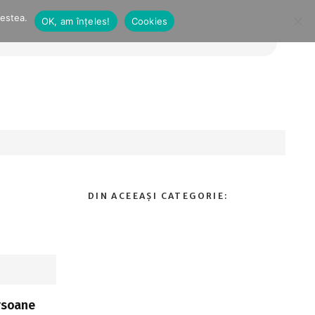
cestea.
OK, am înțeles!
Cookies
ersoane