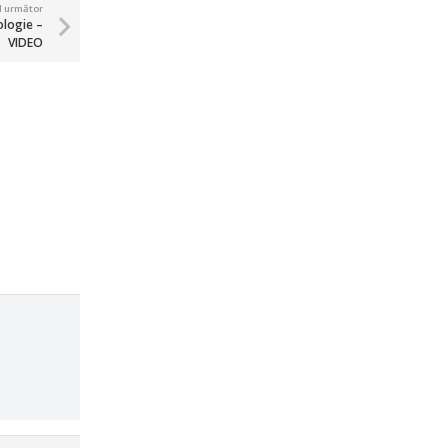
ul următor
cologie –
VIDEO