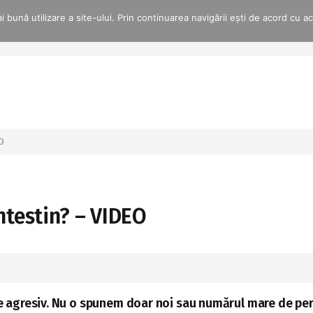
 bună utilizare a site-ului. Prin continuarea navigării ești de acord cu a
EO
intestin? – VIDEO
rte agresiv. Nu o spunem doar noi sau numărul mare de p