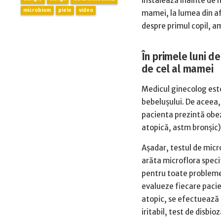
instalează înainte de 
microbiom
piele
video
mamei, la lumea din af
despre primul copil, am
În primele luni d
de cel al mamei
Medicul ginecolog este
bebelușului. De aceea, 
pacienta prezintă obez
atopică, astm bronșic)
Așadar, testul de micro
arăta microflora speci
pentru toate probleme
evalueze fiecare pacien
atopic, se efectuează 
iritabil, test de disbi