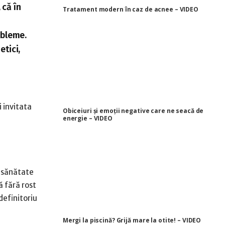
 că în
Tratament modern în caz de acnee – VIDEO
obleme.
tici,
 invitata
Obiceiuri și emoții negative care ne seacă de
energie – VIDEO
e sănătate
ă fără rost
 definitoriu
Mergi la piscină? Grijă mare la otite! – VIDEO