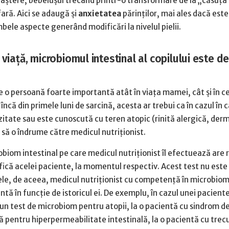
naștere, bebelușul trecând printr-o transformare de la „căsuța”
ară. Aici se adaugă și
anxietatea
părinților, mai ales dacă est
bele aspecte generând modificări la nivelul pielii.
e viață, microbiomul intestinal al copilului este 
 o persoană foarte importantă atât în viața mamei, cât și în c
încă din primele luni de sarcină, acesta ar trebui ca în cazul în 
itate sau este cunoscută cu teren atopic (rinită alergică, der
 să o îndrume către medicul nutriționist.
biom intestinal pe care medicul nutriționist îl efectuează are r
fică acelei paciente, la momentul respectiv. Acest test nu este
le, de aceea, medicul nutriționist cu competență în microbiom
tă în funcție de istoricul ei. De exemplu, în cazul unei pacient
un test de microbiom pentru atopii, la o pacientă cu sindrom d
oză pentru hiperpermeabilitate intestinală, la o pacientă cu trec