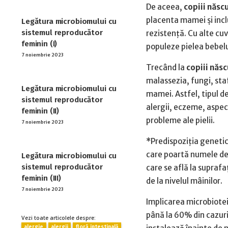
De aceea,
copiii născ
placenta mamei și incl
Legătura microbiomului cu
sistemul reproducător
rezistență. Cu alte cuv
feminin (I)
populeze pielea bebeluș
7 noiembrie 2023
Trecând la
copiii născ
malassezia, fungi, staf
Legătura microbiomului cu
mamei. Astfel, tipul d
sistemul reproducător
alergii, eczeme, aspec
feminin (II)
probleme ale pielii.
7 noiembrie 2023
*Predispoziția genetică
care poartă numele de 
Legătura microbiomului cu
sistemul reproducător
care se află la suprafa
feminin (III)
de la nivelul mâinilor.
7 noiembrie 2023
Implicarea microbiotei
până la 60% din cazuri 
Vezi toate articolele despre:
alergie
alergii
floră intestinală