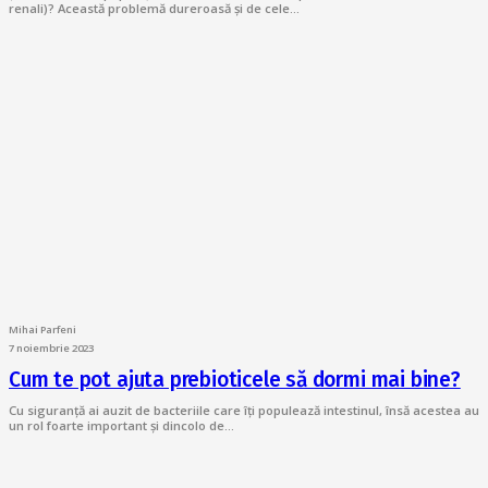
renali)? Această problemă dureroasă și de cele…
Mihai Parfeni
7 noiembrie 2023
Cum te pot ajuta prebioticele să dormi mai bine?
Cu siguranță ai auzit de bacteriile care îți populează intestinul, însă acestea au
un rol foarte important și dincolo de…