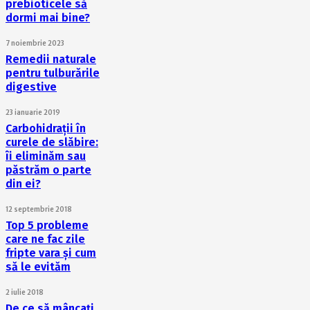
prebioticele să
dormi mai bine?
7 noiembrie 2023
Remedii naturale
pentru tulburările
digestive
23 ianuarie 2019
Carbohidrații în
curele de slăbire:
îi eliminăm sau
păstrăm o parte
din ei?
12 septembrie 2018
Top 5 probleme
care ne fac zile
fripte vara și cum
să le evităm
2 iulie 2018
De ce să mâncați