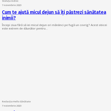
Steluța Indrei
7 noiembrie 2023
Cum te ajută micul dejun să îți păstrezi sănătatea
inimii?
Începi ziua fără să iei micul dejun ori mănânci pe fugă un covrig? Acest obicei
este extrem de dăunător pentru…
Redacția Hello Sănătate
7 noiembrie 2023