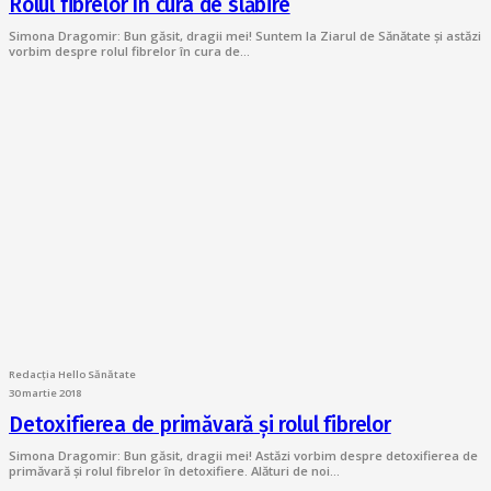
Rolul fibrelor în cura de slăbire
Simona Dragomir: Bun găsit, dragii mei! Suntem la Ziarul de Sănătate și astăzi
vorbim despre rolul fibrelor în cura de…
Redacția Hello Sănătate
30 martie 2018
Detoxifierea de primăvară și rolul fibrelor
Simona Dragomir: Bun găsit, dragii mei! Astăzi vorbim despre detoxifierea de
primăvară și rolul fibrelor în detoxifiere. Alături de noi…