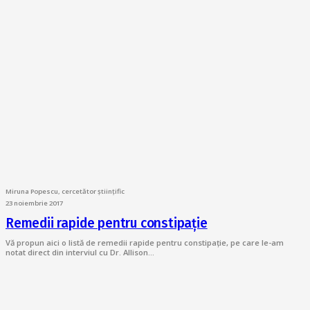
Miruna Popescu, cercetător științific
23 noiembrie 2017
Remedii rapide pentru constipație
Vă propun aici o listă de remedii rapide pentru constipație, pe care le-am
notat direct din interviul cu Dr. Allison…