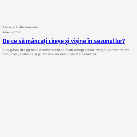
Redacția Hello Sănătate
14 iunie 2018
De ce să mâncați cireșe și vișine în sezonul lor?
Bun găsit, dragii mei! A venit vremea mult așteptatelor cireșe! Aceste fructe
mici, roșii, rotunde și gustoase au nenumărate beneficii…