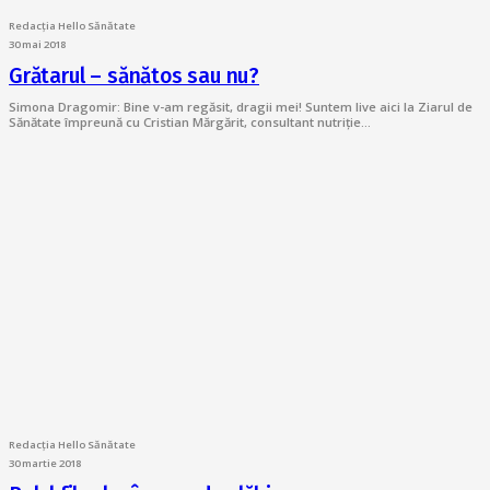
Redacția Hello Sănătate
30 mai 2018
Grătarul – sănătos sau nu?
Simona Dragomir: Bine v-am regăsit, dragii mei! Suntem live aici la Ziarul de
Sănătate împreună cu Cristian Mărgărit, consultant nutriție…
Redacția Hello Sănătate
30 martie 2018