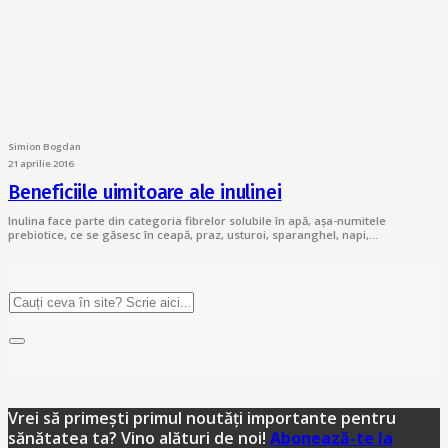
Simion Bogdan
21 aprilie 2016
Beneficiile uimitoare ale inulinei
Inulina face parte din categoria fibrelor solubile în apă, așa-numitele
prebiotice, ce se găsesc în ceapă, praz, usturoi, sparanghel, napi,…
Vrei să primești primul noutăți importante pentru
sănătatea ta? Vino alături de noi!
Abonează-te la