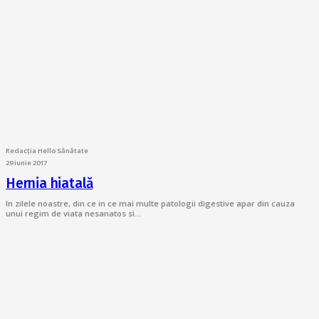
Redacția Hello Sănătate
29 iunie 2017
Hernia hiatală
In zilele noastre, din ce in ce mai multe patologii digestive apar din cauza
unui regim de viata nesanatos si…