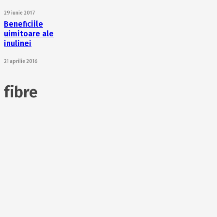
29 iunie 2017
Beneficiile
uimitoare ale
inulinei
21 aprilie 2016
fibre