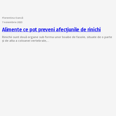
Florentina Oancă
7 noiembrie 2023
Alimente ce pot preveni afecțiunile de rinichi
Rinichii sunt două organe sub forma unor boabe de fasole, situate de o parte
și de alta a coloanei vertebrale,…