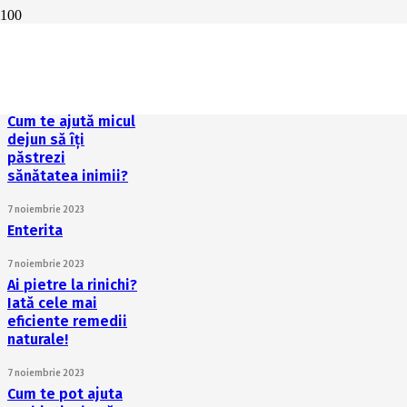
Alimente ce pot
preveni afecțiunile
de rinichi
7 noiembrie 2023
Cum te ajută micul
dejun să îți
păstrezi
sănătatea inimii?
7 noiembrie 2023
Enterita
7 noiembrie 2023
Ai pietre la rinichi?
Iată cele mai
eficiente remedii
naturale!
7 noiembrie 2023
Cum te pot ajuta