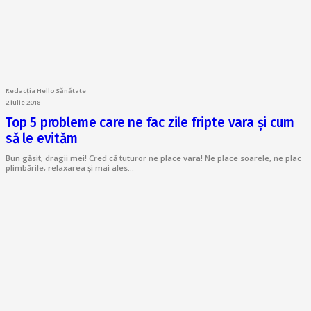
Redacția Hello Sănătate
2 iulie 2018
Top 5 probleme care ne fac zile fripte vara și cum
să le evităm
Bun găsit, dragii mei! Cred că tuturor ne place vara! Ne place soarele, ne plac
plimbările, relaxarea și mai ales…