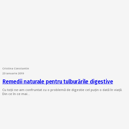
Cristina Constantin
23 ianuarie 2019
Remedii naturale pentru tulburările digestive
Cu toții ne-am confruntat cu o problemă de digestie cel puțin o dată în viață.
Din ce în ce mai…