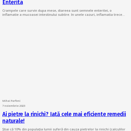
Enterita
Crampele care survin dupa mese, diareea sunt semnele enteritei, o
inflamatie a mucoasei intestinului subtire. In unele cazuri, inflamatia trece…
Mihai Parfeni
7 noiembrie 2023
Ai pietre la rinichi? Iată cele mai eficiente remedii
naturale!
Știai că 10% din populația lumii suferă din cauza pietrelor la rinichi (calculilor