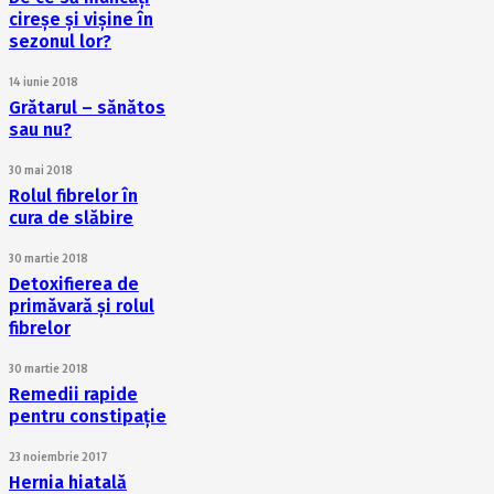
cireșe și vișine în
sezonul lor?
14 iunie 2018
Grătarul – sănătos
sau nu?
30 mai 2018
Rolul fibrelor în
cura de slăbire
30 martie 2018
Detoxifierea de
primăvară și rolul
fibrelor
30 martie 2018
Remedii rapide
pentru constipație
23 noiembrie 2017
Hernia hiatală