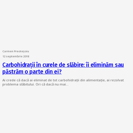
Carmen Preoteșoiu
12 septembrie 2018
Carbohidrații în curele de slăbire: îi eliminăm sau
păstrăm o parte din ei?
Ai crede că dacă ai eliminat de tot carbohidrații din alimentație, ai rezolvat
problema slăbitului. Ori că dacă nu mai…