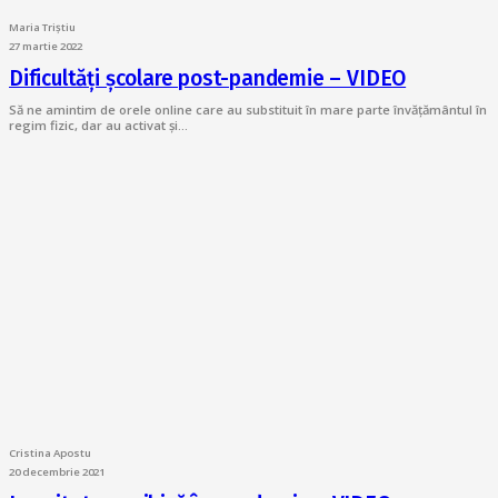
Maria Triștiu
27 martie 2022
Dificultăți școlare post-pandemie – VIDEO
Să ne amintim de orele online care au substituit în mare parte învățământul în
regim fizic, dar au activat și…
Cristina Apostu
20 decembrie 2021