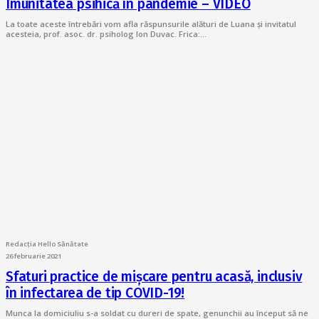
Imunitatea psihică în pandemie – VIDEO
La toate aceste întrebări vom afla răspunsurile alături de Luana și invitatul
acesteia, prof. asoc. dr. psiholog Ion Duvac. Frica:…
Redacția Hello Sănătate
26 februarie 2021
Sfaturi practice de mișcare pentru acasă, inclusiv
în infectarea de tip COVID-19!
Munca la domiciuliu s-a soldat cu dureri de spate, genunchii au început să ne