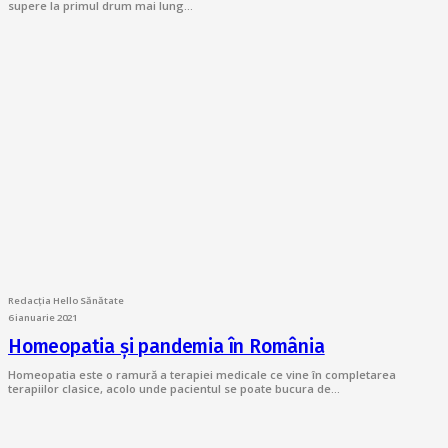
supere la primul drum mai lung…
Redacția Hello Sănătate
6 ianuarie 2021
Homeopatia și pandemia în România
Homeopatia este o ramură a terapiei medicale ce vine în completarea
terapiilor clasice, acolo unde pacientul se poate bucura de…