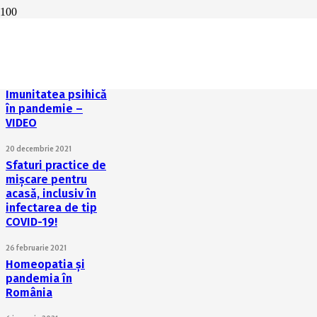
Dificultăți școlare
post-pandemie –
VIDEO
27 martie 2022
Imunitatea psihică
în pandemie –
VIDEO
20 decembrie 2021
Sfaturi practice de
mișcare pentru
acasă, inclusiv în
infectarea de tip
COVID-19!
26 februarie 2021
Homeopatia și
pandemia în
România