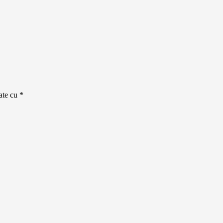
cate cu
*