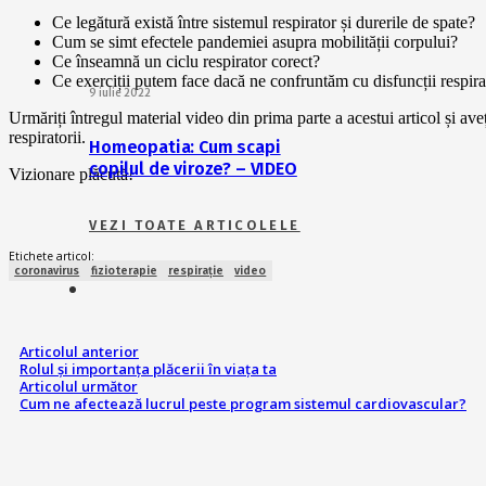
Ce legătură există între sistemul respirator și durerile de spate?
Cum se simt efectele pandemiei asupra mobilității corpului?
Ce înseamnă un ciclu respirator corect?
Ce exerciții putem face dacă ne confruntăm cu disfuncții respirat
9 iulie 2022
Urmăriți întregul material video din prima parte a acestui articol și av
respiratorii.
Homeopatia: Cum scapi
copilul de viroze? – VIDEO
Vizionare plăcută!
VEZI TOATE ARTICOLELE
Etichete articol:
coronavirus
fizioterapie
respirație
video
Articolul anterior
Rolul și importanța plăcerii în viața ta
Articolul următor
Cum ne afectează lucrul peste program sistemul cardiovascular?