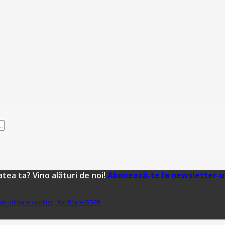
tea ta? Vino alături de noi!
Abonează-te la newsletter-u
 de utilizare cookies
.
Notificare GDPR
.