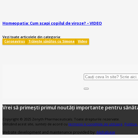
Homeopatia: Cum scapi copilul de viroze? – VIDEO
Vezi toate articolele din categoria:
Coronavirus
Trăiește sănătos cu Simona
Video
Vrei să primești primul noutăți importante pentru sănăta
Copyright © 2025 Zenyth Pharmaceuticals. Toate drepturile rezervate.
Utilizând acest site, sunteți de acord cu
termenii și condițiile de utilizare
.
Politica
Website development and maintenance provided by:
Alphabase