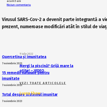
acum 5 ani
Niciun comentariu
Virusul SARS-Cov-2 a devenit parte integrantă a vieț
prezent, numeroase modificări atât în stilul de viaț
9 iulie 2022
Quercetina și imunitatea
7 noiembrie 2023
Mergi la piscină? Grijă mare la
otite! – VIDEO
15 remedii naturale pentru
imunitate
VEZI TOATE ARTICOLELE
7 noiembrie 2023
Luana Show
Totul despre sistemul imunitar
7 noiembrie 2023