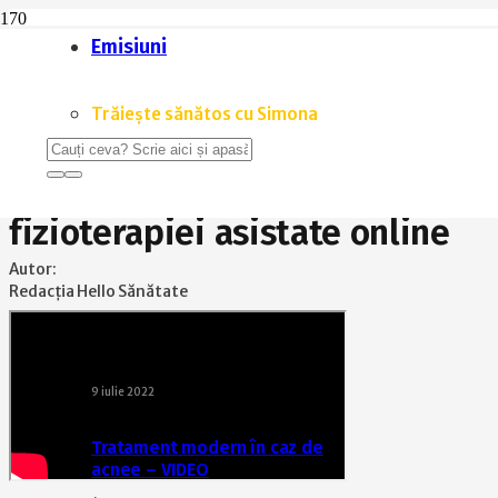
Emisiuni
Home
Coronavirus
Îmbunătățirea capacității respiratorii post-COVID-19, cu ajutorul fizi
Trăiește sănătos cu Simona
CORONAVIRUS
,
TRĂIEȘTE SĂNĂTOS CU SIMONA
,
V
Îmbunătățirea capacității respi
fizioterapiei asistate online
Autor:
Redacția Hello Sănătate
9 iulie 2022
Tratament modern în caz de
acnee – VIDEO