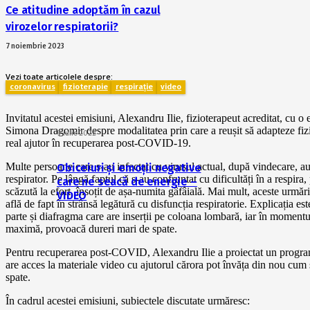
Ce atitudine adoptăm în cazul
virozelor respiratorii?
7 noiembrie 2023
Vezi toate articolele despre:
coronavirus
fizioterapie
respirație
video
Invitatul acestei emisiuni, Alexandru Ilie, fizioterapeut acreditat, cu o 
Simona Dragomir despre modalitatea prin care a reușit să adapteze fizi
9 iulie 2022
real ajutor în recuperarea post-COVID-19.
Multe persoane care s-au infectat cu virusul actual, după vindecare, au
Obiceiuri și emoții negative
respirator. Pe lângă faptul că s-au confruntat cu dificultăți în a respira
care ne seacă de energie –
scăzută la efort, însoțit de așa-numita gâfâială. Mai mult, aceste urmăr
VIDEO
află de fapt în strânsă legătură cu disfuncția respiratorie. Explicația es
parte și diafragma care are inserții pe coloana lombară, iar în momentu
maximă, provoacă dureri mari de spate.
Pentru recuperarea post-COVID, Alexandru Ilie a proiectat un program g
are acces la materiale video cu ajutorul cărora pot învăța din nou cum să
spate.
În cadrul acestei emisiuni, subiectele discutate urmăresc: