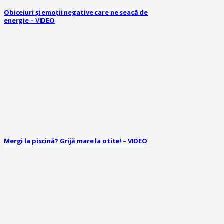
Obiceiuri și emoții negative care ne seacă de
energie – VIDEO
Mergi la piscină? Grijă mare la otite! – VIDEO