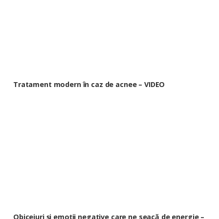
Tratament modern în caz de acnee – VIDEO
Obiceiuri și emoții negative care ne seacă de energie –