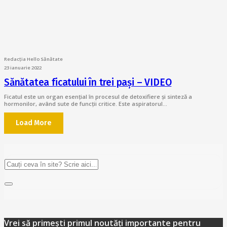
Redacția Hello Sănătate
23 ianuarie 2022
Sănătatea ficatului în trei pași – VIDEO
Ficatul este un organ esențial în procesul de detoxifiere și sinteză a
hormonilor, având sute de funcții critice. Este aspiratorul…
Load More
Vrei să primești primul noutăți importante pentru