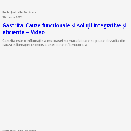
Redacția Hello Sănătate
29 martie 2022
Gastrita. Cauze funcționale și soluții integrative și
eficiente – Video
Gastrita este o inflamație a mucoasei stomacului care se poate dezvolta din
cauza inflamației cronice, a unei diete inflamatorii, a…
Redacția Hello Sănătate