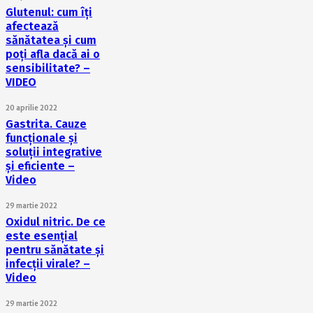
Glutenul: cum îți
afectează
sănătatea și cum
poți afla dacă ai o
sensibilitate? –
VIDEO
20 aprilie 2022
Gastrita. Cauze
funcționale și
soluții integrative
și eficiente –
Video
29 martie 2022
Oxidul nitric. De ce
este esențial
pentru sănătate și
infecții virale? –
Video
29 martie 2022