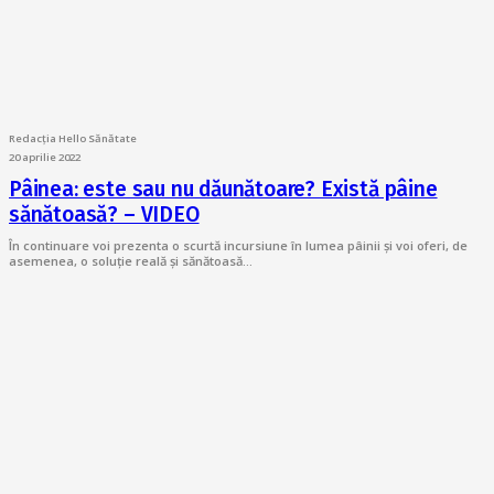
Redacția Hello Sănătate
20 aprilie 2022
Pâinea: este sau nu dăunătoare? Există pâine
sănătoasă? – VIDEO
În continuare voi prezenta o scurtă incursiune în lumea pâinii și voi oferi, de
asemenea, o soluție reală și sănătoasă…