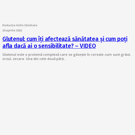
Redacția Hello Sănătate
20 aprilie 2022
Glutenul: cum îți afectează sănătatea și cum poți
afla dacă ai o sensibilitate? – VIDEO
Glutenul este o proteină complexă care se găsește în cereale cum sunt grâul,
orzul, secara. Una din cele două părți…