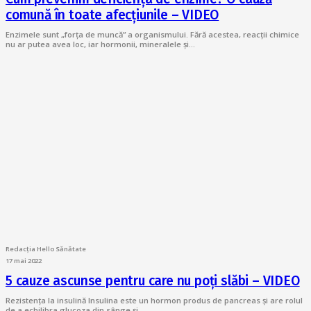
comună în toate afecțiunile – VIDEO
Enzimele sunt „forța de muncă” a organismului. Fără acestea, reacții chimice
nu ar putea avea loc, iar hormonii, mineralele și…
Redacția Hello Sănătate
17 mai 2022
5 cauze ascunse pentru care nu poți slăbi – VIDEO
Rezistența la insulină Insulina este un hormon produs de pancreas și are rolul
de a echilibra glucoza din sânge și…