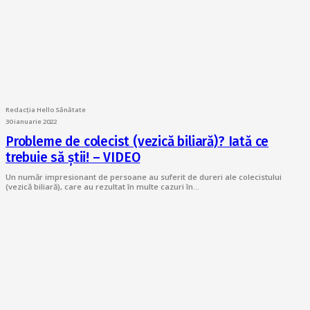
Redacția Hello Sănătate
30 ianuarie 2022
Probleme de colecist (vezică biliară)? Iată ce
trebuie să știi! – VIDEO
Un număr impresionant de persoane au suferit de dureri ale colecistului
(vezică biliară), care au rezultat în multe cazuri în…