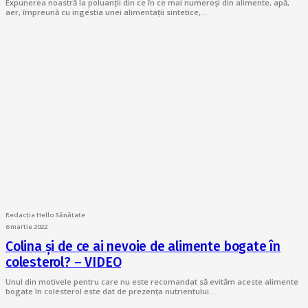
Expunerea noastră la poluanții din ce în ce mai numeroși din alimente, apă,
aer, împreună cu ingestia unei alimentații sintetice,…
Redacția Hello Sănătate
6 martie 2022
Colina și de ce ai nevoie de alimente bogate în
colesterol? – VIDEO
Unul din motivele pentru care nu este recomandat să evităm aceste alimente
bogate în colesterol este dat de prezența nutrientului…