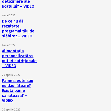
detoxifiere ale
ficatului? – VIDEO
6 mai 2022
De ce nu dă
rezultate
programul tău de
slăbire? – VIDEO
6 mai 2022
Alimentația
personalizată vs
mituri nutriționale
– VIDEO
20 aprilie 2022
Pâinea: este sau
nu dăunătoare?
Există pâine
sănătoasă? –
VIDEO
20 aprilie 2022