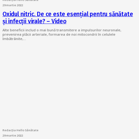
29 martie 2022
Oxidul nitric. De ce este esențial pentru sănătate
și infecții virale? – Video
Alte beneficii includ o mai bună transmitere a impulsurilor neuronale,
prevenirea plăcii arteriale, formarea de noi mitocondrii în celulele
îmbătrânite,…
Redacția Hello Sănătate
29 martie 2022