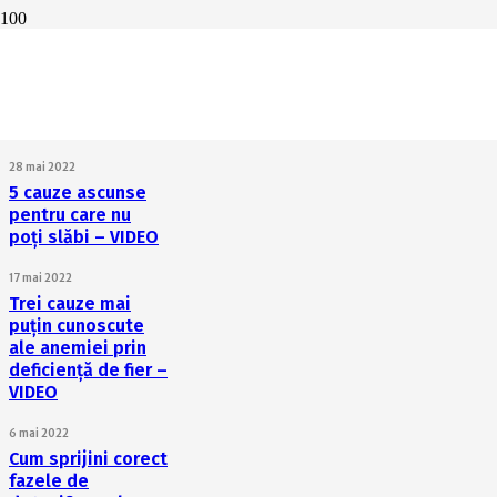
Cum prevenim
deficiența de
enzime? O cauză
comună în toate
afecțiunile – VIDEO
28 mai 2022
5 cauze ascunse
pentru care nu
poți slăbi – VIDEO
17 mai 2022
Trei cauze mai
puțin cunoscute
ale anemiei prin
deficiență de fier –
VIDEO
6 mai 2022
Cum sprijini corect
fazele de