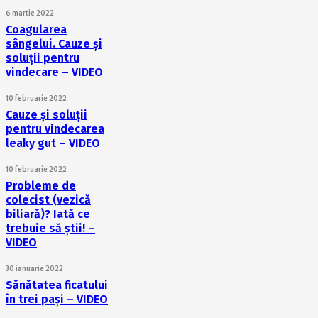
6 martie 2022
Coagularea
sângelui. Cauze și
soluții pentru
vindecare – VIDEO
10 februarie 2022
Cauze și soluții
pentru vindecarea
leaky gut – VIDEO
10 februarie 2022
Probleme de
colecist (vezică
biliară)? Iată ce
trebuie să știi! –
VIDEO
30 ianuarie 2022
Sănătatea ficatului
în trei pași – VIDEO