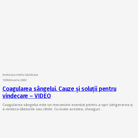
Redacția Hello Sănătate
10 februarie 2022
Coagularea sângelui. Cauze și soluții pentru
vindecare – VIDEO
Coagularea sângelui este un mecanism esențial pentru a opri sângerarea și
a vindeca tăieturile sau rănile. Cu toate acestea, cheaguri…