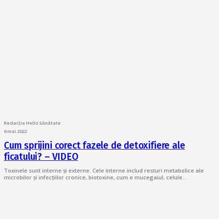
Redacția Hello Sănătate
6 mai 2022
Cum sprijini corect fazele de detoxifiere ale
ficatului? – VIDEO
Toxinele sunt interne și externe. Cele interne includ resturi metabolice ale
microbilor și infecțiilor cronice, biotoxine, cum e mucegaiul, celule…