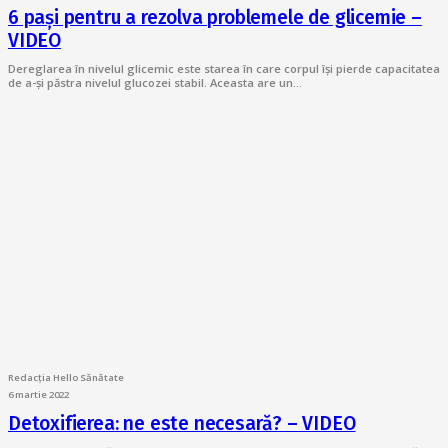
6 pași pentru a rezolva problemele de glicemie –
VIDEO
Dereglarea în nivelul glicemic este starea în care corpul își pierde capacitatea
de a-și păstra nivelul glucozei stabil. Aceasta are un…
Redacția Hello Sănătate
6 martie 2022
Detoxifierea: ne este necesară? – VIDEO