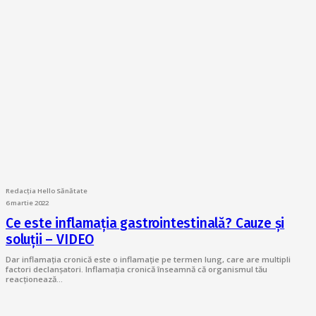
Redacția Hello Sănătate
6 martie 2022
Ce este inflamația gastrointestinală? Cauze și
soluții – VIDEO
Dar inflamația cronică este o inflamație pe termen lung, care are multipli
factori declanșatori. Inflamația cronică înseamnă că organismul tău
reacționează…