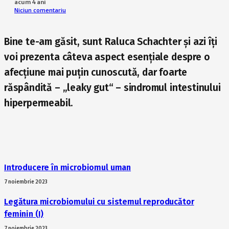
acum 4 ani
Niciun comentariu
Bine te-am găsit, sunt Raluca Schachter și azi îți
voi prezenta câteva aspect esențiale despre o
afecțiune mai puțin cunoscută, dar foarte
răspândită – „leaky gut“ – sindromul intestinului
hiperpermeabil.
Introducere în microbiomul uman
7 noiembrie 2023
Legătura microbiomului cu sistemul reproducător
feminin (I)
7 noiembrie 2023