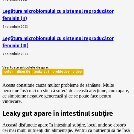
Legătura microbiomului cu sistemul reproducător
feminin (II)
7 noiembrie 2023
Legătura microbiomului cu sistemul reproducător
feminin (III)
7 noiembrie 2023
Vezi toate articolele despre:
colon
digestie
leaky gut
probiotice
video
Acesta constituie cauza multor probleme de sănătate. Multe
persoane însă nici nu știu că suferă de această afecțiune, cum apare,
ce simptome negative generează și ce se poate face pentru
vindecare.
Leaky gut apare în intestinul subțire
Această disfuncție apare în intestinul subțire, locul unde se absorb
cei mai mulți nutrienți din alimentație. Pentru ca nutrienții să fie însă