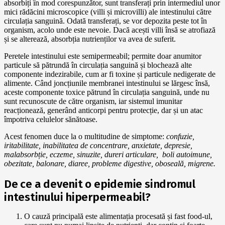
absorbiți în mod corespunzător, sunt transferați prin intermediul unor
mici rădăcini microscopice (villi și microvilli) ale intestinului către
circulația sanguină. Odată transferați, se vor depozita peste tot în
organism, acolo unde este nevoie. Dacă acești villi însă se atrofiază
și se alterează, absorbția nutrienților va avea de suferit.
Peretele intestinului este semipermeabil; permite doar anumitor
particule să pătrundă în circulația sanguină și blochează alte
componente indezirabile, cum ar fi toxine și particule nedigerate de
alimente. Când joncțiunile membranei intestinului se lărgesc însă,
aceste componente toxice pătrund în circulația sanguină, unde nu
sunt recunoscute de către organism, iar sistemul imunitar
reacționează, generând anticorpi pentru protecție, dar și un atac
împotriva celulelor sănătoase.
Acest fenomen duce la o multitudine de simptome:
confuzie,
iritabilitate, inabilitatea de concentrare, anxietate, depresie,
malabsorbție, eczeme, sinuzite, dureri articulare, boli autoimune,
obezitate, balonare, diaree, probleme digestive, oboseală, migrene.
De ce a devenit o epidemie sindromul
intestinului hiperpermeabil?
O cauză principală este alimentația procesată și fast food-ul,