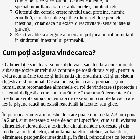
cum o pot face și consumul de medicamente, în
special antiinflamatoarele, antiacidele și antibioticele.
Glutenul din cereale crește nivelul unei proteine, numite
zonulină, care deschide spațiile dintre celulele peretelui
intestinal, chiar dacă nu există o reactivitate (sensibilitate la
gluten).
Reactivitățile și alergiile alimentare pot juca un rol important
în sindromul intestinului permeabil.
Cum poți asigura vindecarea?
O alimentație sănătoasă și un stil de viață sănătos fără consumul de
substanțe toxice ar trebui să continue pe toată durata vieții, pentru a
evita acumulările toxice și inflamația din organism, cât și un sistem
digestiv disfuncțional. De asemenea, în această perioadă, și nu
numai, sunt recomandate alimentele cu rol de vindecare și protecție a
sistemului digestiv, cum sunt murăturile în saramură fermentate în
mediu anaerob, supa concentrată de oase și unt crud de la vaci care
ies la pășune (dacă nu există reactivităi la lactate) sau ghee.
În perioada vindecării intestinale, care poate dura de la 2-3 luni până
la 2 ani, sunt necesare o serie de acțiuni specifice, cum ar fi: evitarea
alimentelor alergenice, a toxinelor din alimentele procesate și din
mediu, a antibioticelor, antiinflamatoarelor sintetice, antiacidelor,
eliminarea patogenilor intestinali și, în final, reinocularea cu bacterii