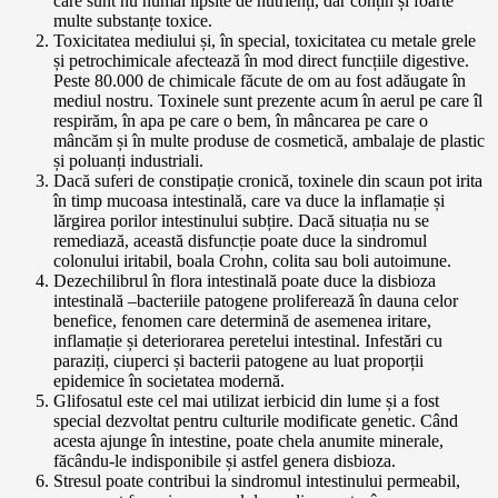
care sunt nu numai lipsite de nutrienți, dar conțin și foarte
multe substanțe toxice.
Toxicitatea mediului și, în special, toxicitatea cu metale grele
și petrochimicale afectează în mod direct funcțiile digestive.
Peste 80.000 de chimicale făcute de om au fost adăugate în
mediul nostru. Toxinele sunt prezente acum în aerul pe care îl
respirăm, în apa pe care o bem, în mâncarea pe care o
mâncăm și în multe produse de cosmetică, ambalaje de plastic
și poluanți industriali.
Dacă suferi de constipație cronică, toxinele din scaun pot irita
în timp mucoasa intestinală, care va duce la inflamație și
lărgirea porilor intestinului subțire. Dacă situația nu se
remediază, această disfuncție poate duce la sindromul
colonului iritabil, boala Crohn, colita sau boli autoimune.
Dezechilibrul în flora intestinală poate duce la disbioza
intestinală
–
bacteriile patogene proliferează în dauna celor
benefice, fenomen care determină de asemenea iritare,
inflamație și deteriorarea peretelui intestinal. Infestări cu
paraziți, ciuperci și bacterii patogene au luat proporții
epidemice în societatea modernă.
Glifosatul este cel mai utilizat ierbicid din lume și a fost
special dezvoltat pentru culturile modificate genetic. Când
acesta ajunge în intestine, poate chela anumite minerale,
făcându-le indisponibile și astfel genera disbioza.
Stresul poate contribui la sindromul intestinului permeabil,