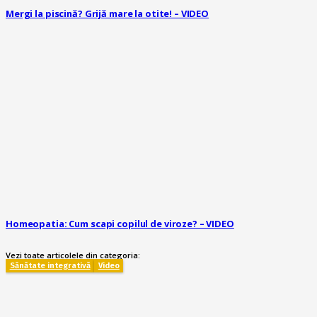
Mergi la piscină? Grijă mare la otite! – VIDEO
Homeopatia: Cum scapi copilul de viroze? – VIDEO
Vezi toate articolele din categoria:
Sănătate integrativă
Video