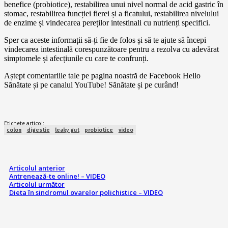
benefice (probiotice), restabilirea unui nivel normal de acid gastric în
stomac, restabilirea funcției fierei și a ficatului, restabilirea nivelului
de enzime și vindecarea pereților intestinali cu nutrienți specifici.
Sper ca aceste informații să-ți fie de folos și să te ajute să începi
vindecarea intestinală corespunzătoare pentru a rezolva cu adevărat
simptomele și afecțiunile cu care te confrunți.
Aștept comentariile tale pe pagina noastră de Facebook Hello
Sănătate și pe canalul YouTube! Sănătate și pe curând!
Etichete articol:
colon
digestie
leaky gut
probiotice
video
Articolul anterior
Antrenează-te online! – VIDEO
Articolul următor
Dieta în sindromul ovarelor polichistice – VIDEO