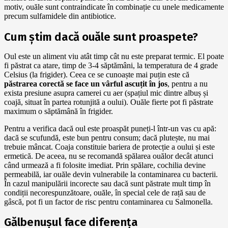
motiv, ouăle sunt contraindicate în combinație cu unele medicamente
precum sulfamidele din antibiotice.
Cum știm dacă ouăle sunt proaspete?
Oul este un aliment viu atât timp cât nu este preparat termic. El poate
fi păstrat ca atare, timp de 3-4 săptămâni, la temperatura de 4 grade
Celsius (la frigider). Ceea ce se cunoaște mai puțin este că
păstrarea corectă se face un vârful ascuțit în jos
, pentru a nu
exista presiune asupra camerei cu aer (spațiul mic dintre albuș și
coajă, situat în partea rotunjită a oului). Ouăle fierte pot fi păstrate
maximum o săptămână în frigider.
Pentru a verifica dacă oul este proaspăt puneți-l într-un vas cu apă:
dacă se scufundă, este bun pentru consum; dacă plutește, nu mai
trebuie mâncat. Coaja constituie bariera de protecție a oului și este
ermetică. De aceea, nu se recomandă spălarea ouălor decât atunci
când urmează a fi folosite imediat. Prin spălare, cochilia devine
permeabilă, iar ouăle devin vulnerabile la contaminarea cu bacterii.
În cazul manipulării incorecte sau dacă sunt păstrate mult timp în
condiții necorespunzătoare, ouăle, în special cele de rață sau de
gâscă, pot fi un factor de risc pentru contaminarea cu Salmonella.
Gălbenușul face diferența