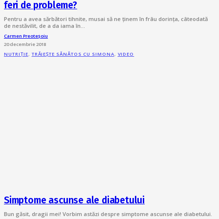
feri de probleme?
Pentru a avea sărbători tihnite, musai să ne ținem în frâu dorința, câteodată
de nestăvilit, de a da iama în…
Carmen Preoteșoiu
20 decembrie 2018
NUTRIȚIE
,
TRĂIEȘTE SĂNĂTOS CU SIMONA
,
VIDEO
Simptome ascunse ale diabetului
Bun găsit, dragii mei! Vorbim astăzi despre simptome ascunse ale diabetului.