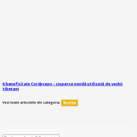
6 beneficii ale Cordyceps – ciuperca omidă utilizată de vechii
tibetani
Vezi toate articolele din categoria:
Nutriție