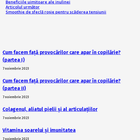
Beneficiile uimitoare ale inulinei
Articolul următor
Smoothie de sfeclă roșie pentru scăderea tensiunii
Cum facem față provocărilor care apar în copilărie?
(partea I)
7 noiembrie 2023
Cum facem față provocărilor care apar în copilărie?
(partea II)
7 noiembrie 2023
Colagenul, aliatul pielii și al articulațiilor
7 noiembrie 2023
Vitamina soarelui și imunitatea
7 noiembrie 2023