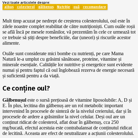
Vezi toate articolele despre:
albuș
colesterol
gălbenuș
Nutriție
ouă
recomandare
Mult timp acuzat pe nedrept de creșterea colesterolului, oul este în
zilele noastre complet reabilitat de către nutriționiști. Cum ouăle roșii
se află încă pe mesele românilor, vă prezentăm în cele ce urmează tot
ce trebuie să știți despre beneficiile, dar (uneori) și riscurile acestor
alimente.
Ouăle sunt considerate mici bombe cu nutrienți, pe care Mama
Natură le-a umplut cu grăsimi sănătoase, proteine, vitamine și
minerale esențiale. Calitățile lor nutritive și energetice sunt evidente
numai și pentru faptul că oul înglobează rezerva de energie necesară
și suficientă pentru a da viață.
Ce conține oul?
Gălbenușul
este o sursă prețioasă de vitamine liposolubile: A, D și
E. În plus, lecitina din gălbenuș are un rol metabolic important
intervenind în procesele de sinteză de la nivelul creierului, dar și în
procesele de ardere a grăsimilor la nivel celular. Deși oul are un
conținut ridicat de colesterol, aflat doar în gălbenuș, cca 250
mg/bucată, efectul acestuia este contrabalansat de conținutul ridicat
de lecitină. Aceasta are efect de neutralizare a acțiunii colesterolului.