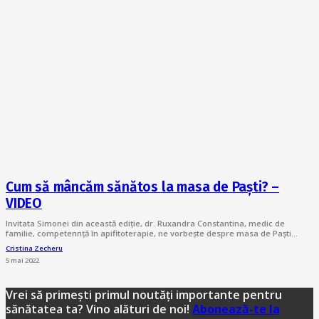
Cum să mâncăm sănătos la masa de Paști? –
VIDEO
Invitata Simonei din această ediție, dr. Ruxandra Constantina, medic de
familie, competennță în apifitoterapie, ne vorbește despre masa de Paști…
Cristina Zecheru
5 mai 2022
Vrei să primești primul noutăți importante pentru
sănătatea ta? Vino alături de noi!
Abonează-te la