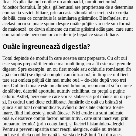
ficat. Explicația: oul conține un aminoacid, numit metionină,
folositor ficatului. În plus, gălbenușul are proprietatea de a determina
contracția vezicii biliare, prin aceasta stimulând secreția și excreția
de bilă, ceea ce contribuie la asimilarea grăsimilor. Bineînțeles, nu
același lucru se poate spune despre ouăle prăjite sau cele sub formă
de maioneză, ce devin alimente cu multe grăsimi adăugate, care sunt
contraindicate persoanelor cu suferințe hepatice și/sau biliare.
Ouăle îngreunează digestia?
Totul depinde de modul în care acestea sunt preparate. Cu cât oul
este supus preparării termice mai mult timp, cu atât este mai greu de
digerat. Spre exemplu, un ou fiert moale sau ochiurile românești (în
apă clocotită) se digeră complet cam într-o oră, în timp ce oul fiert
tare sau omleta prăjită din mai multe ouă – de-abia după vreo trei
ore. Oul fiert moale este un aliment hrănitor, recomandat și în curele
de slăbire, datorită aportului nutritiv echilibrat, cu prețul a puține
calorii. Astfel, persoanele care vor să slăbească pot mânca un ou pe
zi, în cadrul unei diete echilibrate. Jumările de ouă cu brânză și
șuncă sunt total contraindicate, având o densitate calorică foarte
mare, fiind indigeste și nesănătoase. Nici crude nu sunt indicate
ouăle, deoarece conțin factori antinutritivi, care sunt inactivați prin
preparare termică (prin coagulare), și factori histaminico-alergici.
Pentru a preveni apariția unor reacții alergice, ouăle nu trebuie
incluse în dieta copiilor până la vârsta de 6-8 luni. Tot din acest