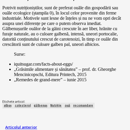
Potrivit nutriționiștilor, sunt de preferat ouăle din gospodării sau
ouăle ecologice (ștampila 0), în locul celor provenite din ferme
industriale. Motivele sunt lesne de înțeles și nu ne vom opri decât
asupra unei diferențe pe care o putem observa imediat.
Gălbenușurile ouălor de la găini crescute în aer liber, hrănite cu
furaje naturale, au o culoare galbenă, intensă, uneori portocalie,
datorită conținutului crescut de carotenoizi, în timp ce ouăle din
crescătorii sunt de culoare galben pal, uneori albicios.
Surse:
iquitsugar.com/facts-about-eggs/
„Grăsimile alimentare și sănătatea” – prof. dr. Gheorghe
Mencinicopschi, Editura Printech, 2015
„Remedes de grand-mere” – iunie 2015
Etichete articol:
albuș
colesterol
gălbenuș
Nutriție
ouă
recomandare
Articolul anterior