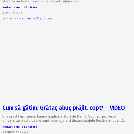
Știați că nu toate cazurile de diabet zaharat se…
Redacția Hello Sănătate
22 martie 2018
LUANA SHOW
,
NUTRIȚIE
,
VIDEO
Cum să gătim: Grătar, abur, prăjit, copt? – VIDEO
În această emisiune, Luana explică alături de Dan C. Vodnar, profesor
universitar doctor, care sunt avantajele și dezavantajele fiecărei modalități…
Redacția Hello Sănătate
3 septembrie 2021