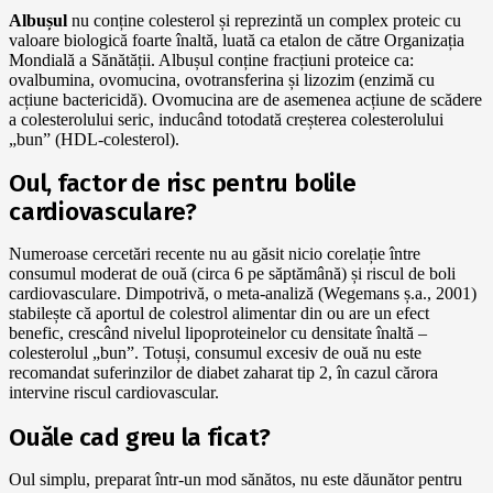
Albușul
nu conține colesterol și reprezintă un complex proteic cu
valoare biologică foarte înaltă, luată ca etalon de către Organizația
Mondială a Sănătății. Albușul conține fracțiuni proteice ca:
ovalbumina, ovomucina, ovotransferina și lizozim (enzimă cu
acțiune bactericidă). Ovomucina are de asemenea acțiune de scădere
a colesterolului seric, inducând totodată creșterea colesterolului
„bun” (HDL-colesterol).
Oul, factor de risc pentru bolile
cardiovasculare?
Numeroase cercetări recente nu au găsit nicio corelație între
consumul moderat de ouă (circa 6 pe săptămână) și riscul de boli
cardiovasculare. Dimpotrivă, o meta-analiză (Wegemans ș.a., 2001)
stabilește că aportul de colestrol alimentar din ou are un efect
benefic, crescând nivelul lipoproteinelor cu densitate înaltă –
colesterolul „bun”. Totuși, consumul excesiv de ouă nu este
recomandat suferinzilor de diabet zaharat tip 2, în cazul cărora
intervine riscul cardiovascular.
Ouăle cad greu la ficat?
Oul simplu, preparat într-un mod sănătos, nu este dăunător pentru