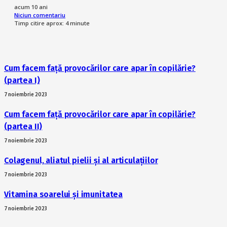
acum 10 ani
Niciun comentariu
Timp citire aprox:
4
minute
Cum facem față provocărilor care apar în copilărie?
(partea I)
7 noiembrie 2023
Cum facem față provocărilor care apar în copilărie?
(partea II)
7 noiembrie 2023
Colagenul, aliatul pielii și al articulațiilor
7 noiembrie 2023
Vitamina soarelui și imunitatea
7 noiembrie 2023