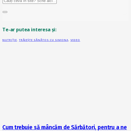
Te-ar putea interesa și:
NUTRIȚIE
,
TRĂIEȘTE SĂNĂTOS CU SIMONA
,
VIDEO
Cum trebuie să mâncăm de Sărbători, pentru a ne