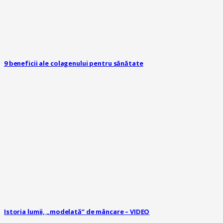
9 beneficii ale colagenului pentru sănătate
Istoria lumii, „modelată” de mâncare – VIDEO