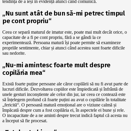
tendința de a ieși în evidență atunci când comunică.
„Nu sunt atât de bun să-mi petrec timpul
pe cont propriu“
Ceea ce separă maturul de imatur este, poate mai mult decât orice, o
capacitate de a fi pe cont propriu, fără a se gândi la ce
experimentează. Persoana matură își poate permite să examineze
propriile sentimente, chiar și atunci când acestea sunt foarte dificile
sau nedorite.
„Nu-mi amintesc foarte mult despre
copilăria mea“
Există foarte puține persoane ale căror copilării să nu fi avut parte de
lucruri dificile. Dezvoltarea copiilor este împiedicată și înfrântă de
unele gesturi inconștiente ale celor din jur, iar ceea ce contează este
să înțelegem profund că foarte puțini au avut o copilărie în totalitate
„fericită“. O persoană matură emoțional are o viziune calmă și
împăcată despre cum a fost copilăria ei, în aspectele ei bune și rele.
O incapacitate de a ne aminti despre trecut indică faptul că acesta nu
a început să fie procesat.