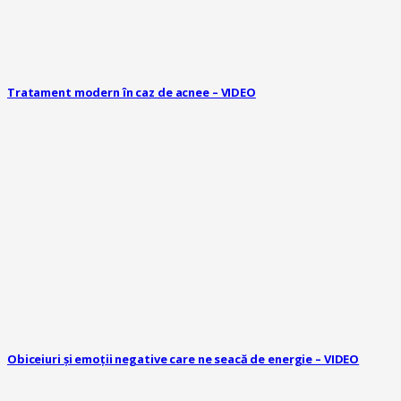
Tratament modern în caz de acnee – VIDEO
Obiceiuri și emoții negative care ne seacă de energie – VIDEO