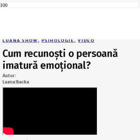
Home
Luana Show
Cum recunoști o persoană imatură emoțional?
LUANA SHOW
,
PSIHOLOGIE
,
VIDEO
Cum recunoști o persoană
imatură emoțional?
Autor:
Luana Ibacka