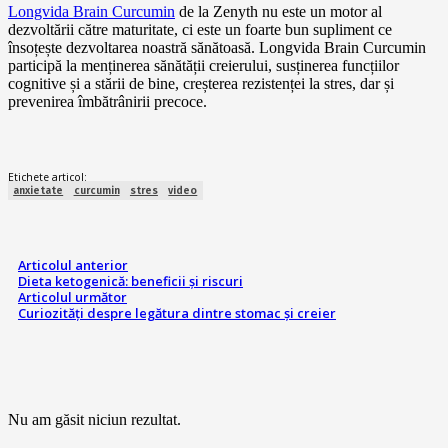
Longvida Brain Curcumin
de la Zenyth nu este un motor al
dezvoltării către maturitate, ci este un foarte bun supliment ce
însoțește dezvoltarea noastră sănătoasă. Longvida Brain Curcumin
participă la menținerea sănătății creierului, susținerea funcțiilor
cognitive și a stării de bine, creșterea rezistenței la stres, dar și
prevenirea îmbătrânirii precoce.
Etichete articol:
anxietate
curcumin
stres
video
Articolul anterior
Dieta ketogenică: beneficii și riscuri
Articolul următor
Curiozități despre legătura dintre stomac și creier
Nu am găsit niciun rezultat.