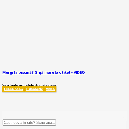
Mergi la piscină? Grijă mare la otite! – VIDEO
Vezi toate articolele din categoria:
Luana Show
Psihologie
Video