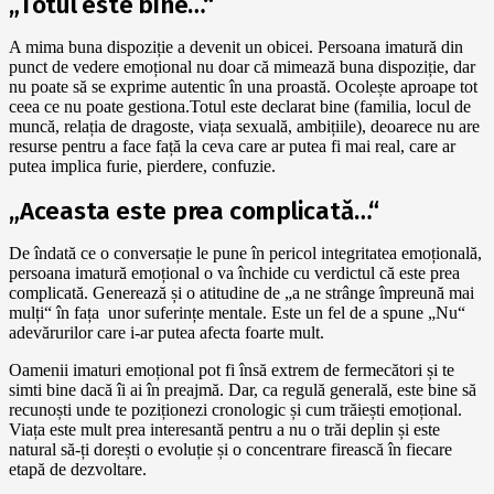
„Totul este bine…“
A mima buna dispoziție a devenit un obicei. Persoana imatură din
punct de vedere emoțional nu doar că mimează buna dispoziție, dar
nu poate să se exprime autentic în una proastă. Ocolește aproape tot
ceea ce nu poate gestiona.Totul este declarat bine (familia, locul de
muncă, relația de dragoste, viața sexuală, ambițiile), deoarece nu are
resurse pentru a face față la ceva care ar putea fi mai real, care ar
putea implica furie, pierdere, confuzie.
„Aceasta este prea complicată…“
De îndată ce o conversație le pune în pericol integritatea emoțională,
persoana imatură emoțional o va închide cu verdictul că este prea
complicată. Generează și o atitudine de „a ne strânge împreună mai
mulți“ în fața unor suferințe mentale. Este un fel de a spune „Nu“
adevărurilor care i-ar putea afecta foarte mult.
Oamenii imaturi emoțional pot fi însă extrem de fermecători și te
simti bine dacă îi ai în preajmă. Dar, ca regulă generală, este bine să
recunoști unde te poziționezi cronologic și cum trăiești emoțional.
Viața este mult prea interesantă pentru a nu o trăi deplin și este
natural să-ți dorești o evoluție și o concentrare firească în fiecare
etapă de dezvoltare.