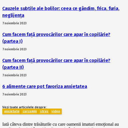
Cauzele subtile ale bolilor: ceea ce gândim, frica, furia,
neglijența
7 noiembrie 2023
Cum facem față provocărilor care apar în copilărie?
(partea I)
7 noiembrie 2023
Cum facem față provocărilor care apar în copilărie?
(partea II)
7 noiembrie 2023
6 alimente care pot favoriza anxietatea
7 noiembrie 2023
Vezi toate articolele despre:
anxietate
curcumin
stres
video
Iată câteva dintre trăsăturile cu care oamenii imaturi emoțional au