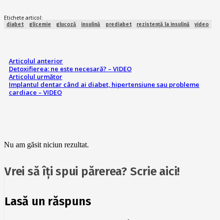
Etichete articol:
diabet
glicemie
glucoză
insulină
prediabet
rezistență la insulină
video
Articolul anterior
Detoxifierea: ne este necesară? – VIDEO
Articolul următor
Implantul dentar când ai diabet, hipertensiune sau probleme
cardiace – VIDEO
Nu am găsit niciun rezultat.
Vrei să îți spui părerea? Scrie aici!
Lasă un răspuns