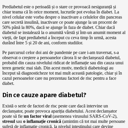
Prediabetul este o perioadă și o stare ce provoacă nesiguranță și
chiar teama că în orice moment, lucrurile pot evolua în diabet. La
nivel celular este vorba despre o inactivare a celulelor din pancreas
care secretă insulină, inactivare ce poate ajunge la un procent de
50% până la 80%, dacă se ajunge în faza de diabet. Chiar dacă
diabetul se instalează la o anumită vârstă și într-un anumit moment al
vieții, de fapt prediabetul a început cu ceva timp în urmă, acesta
durând între 5 și 20 de ani, conform studiilor.
Pe parcursul celor doi ani de pandemie pe care i-am traversat, s-a
observat o creștere a persoanelor cărora li se declanșează diabetul,
probabil din cauza nivelului ridicat de inflamație sau din cauza unui
teren genetic mai slab. Din acest motiv, medicii diabetologi au
început să diagnosticheze tot mai mult această patologie, chiar și în
cazul persoanelor care nu prezentau factori de risc pentru a face
diabet.
Din ce cauze apare diabetul?
Există o serie de factori de risc peste care dacă intervine un
declanșator, poate provoca apariția diabetului. Acest declanșator
poate să fie
un factor viral
(asemenea virusului SARS-CoV-2),
stresul
sau
o inflamație cronică
(amintim că tot mai multe persoane
suferă de inflamație cronică, la nivelul intestinului care devine