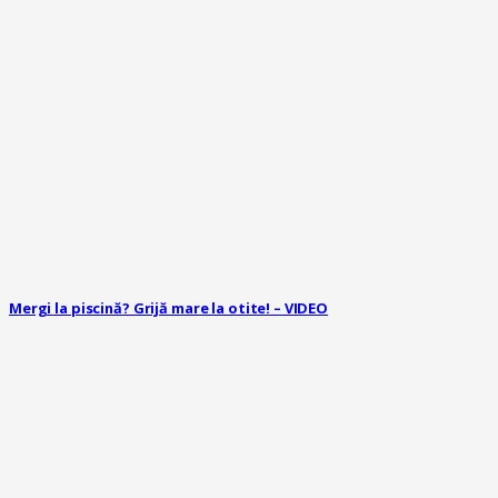
Mergi la piscină? Grijă mare la otite! – VIDEO