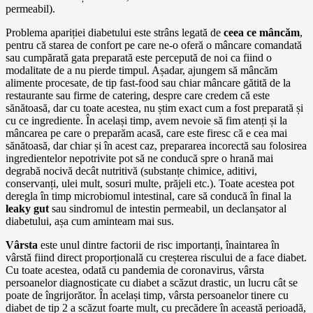
permeabil).
Problema apariției diabetului este strâns legată de
ceea ce mâncăm
,
pentru că starea de confort pe care ne-o oferă o mâncare comandată
sau cumpărată gata preparată este percepută de noi ca fiind o
modalitate de a nu pierde timpul. Așadar, ajungem să mâncăm
alimente procesate, de tip fast-food sau chiar mâncare gătită de la
restaurante sau firme de catering, despre care credem că este
sănătoasă, dar cu toate acestea, nu știm exact cum a fost preparată și
cu ce ingrediente. În același timp, avem nevoie să fim atenți și la
mâncarea pe care o preparăm acasă, care este firesc că e cea mai
sănătoasă, dar chiar și în acest caz, prepararea incorectă sau folosirea
ingredientelor nepotrivite pot să ne conducă spre o hrană mai
degrabă nocivă decât nutritivă (substanțe chimice, aditivi,
conservanți, ulei mult, sosuri multe, prăjeli etc.). Toate acestea pot
deregla în timp microbiomul intestinal, care să conducă în final la
leaky gut
sau sindromul de intestin permeabil, un declanșator al
diabetului, așa cum aminteam mai sus.
Vârsta
este unul dintre factorii de risc importanți, înaintarea în
vârstă fiind direct proporțională cu creșterea riscului de a face diabet.
Cu toate acestea, odată cu pandemia de coronavirus, vârsta
persoanelor diagnosticate cu diabet a scăzut drastic, un lucru cât se
poate de îngrijorător. În același timp, vârsta persoanelor tinere cu
diabet de tip 2 a scăzut foarte mult, cu precădere în această perioadă,