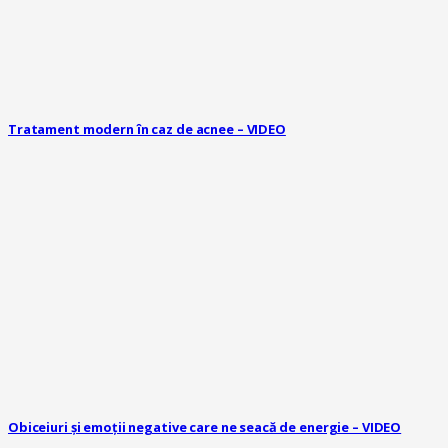
Tratament modern în caz de acnee – VIDEO
Obiceiuri și emoții negative care ne seacă de energie – VIDEO