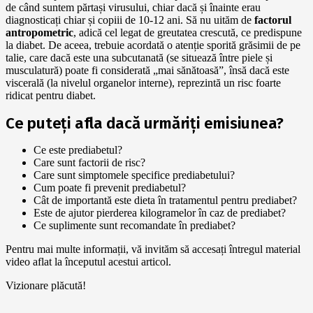
de când suntem părtași virusului, chiar dacă și înainte erau
diagnosticați chiar și copiii de 10-12 ani. Să nu uităm de
factorul
antropometric
, adică cel legat de greutatea crescută, ce predispune
la diabet. De aceea, trebuie acordată o atenție sporită grăsimii de pe
talie, care dacă este una subcutanată (se situează între piele și
musculatură) poate fi considerată „mai sănătoasă”, însă dacă este
viscerală (la nivelul organelor interne), reprezintă un risc foarte
ridicat pentru diabet.
Ce puteți afla dacă urmăriți emisiunea?
Ce este prediabetul?
Care sunt factorii de risc?
Care sunt simptomele specifice prediabetului?
Cum poate fi prevenit prediabetul?
Cât de importantă este dieta în tratamentul pentru prediabet?
Este de ajutor pierderea kilogramelor în caz de prediabet?
Ce suplimente sunt recomandate în prediabet?
Pentru mai multe informații, vă invităm să accesați întregul material
video aflat la începutul acestui articol.
Vizionare plăcută!