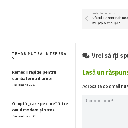
Articolul anterior
Sfatul Florentinei: B
muşcă o căpuşă?
Vrei să îți s
Lasă un răspun
Remedii rapide pentru
combaterea diareei
7 noiembrie 2023
Adresa ta de email nu v
O luptă „care pe care“ între
omul modern și stres
7 noiembrie 2023