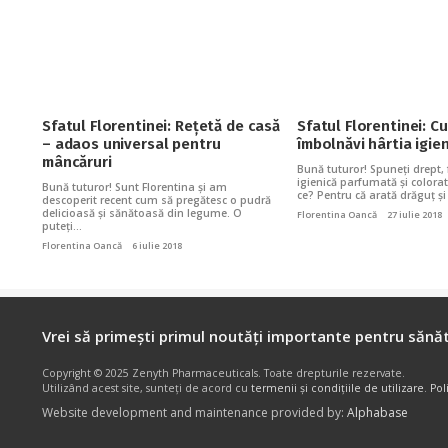
Sfatul Florentinei: Rețetă de casă
Sfatul Florentinei: 
– adaos universal pentru
îmbolnăvi hârtia igie
mâncăruri
Bună tuturor! Spuneți drept, f
igienică parfumată și colora
Bună tuturor! Sunt Florentina și am
ce? Pentru că arată drăguț 
descoperit recent cum să pregătesc o pudră
delicioasă și sănătoasă din legume. O
Florentina Oancă
27 iulie 2018
puteți…
Florentina Oancă
6 iulie 2018
Vrei să primești primul noutăți importante pentru sănăt
Copyright © 2025 Zenyth Pharmaceuticals. Toate drepturile rezervate.
Utilizând acest site, sunteți de acord cu
termenii și condițiile de utilizare
.
Pol
Website development and maintenance provided by:
Alphabase