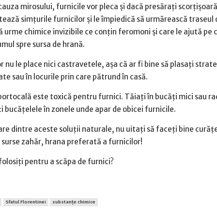
cauza mirosului, furnicile vor pleca și dacă presărați scorțișoar
ează simțurile furnicilor și le împiedică să urmărească traseul 
ă urme chimice invizibile ce conțin feromoni și care le ajută pe 
umul spre sursa de hrană.
r nu le place nici castravetele, așa că ar fi bine să plasați stra
ate sau în locurile prin care pătrund în casă.
ortocală este toxică pentru furnici. Tăiați în bucăți mici sau ra
i bucățelele în zonele unde apar de obicei furnicile.
are dintre aceste soluții naturale, nu uitați să faceți bine curățe
e surse zahăr, hrana preferată a furnicilor!
folosiți pentru a scăpa de furnici?
Sfatul Florentinei
substanțe chimice