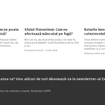
Cum ne poate
Sfatul Florentinei: Cum ne
Rolurile ben
nică?
afectează mâncatul pe fugă?
colesterolul
olosiți hârtie
Nici voi nu ați avut timp astăzi să stați la
Unul dintre inamic
tă? Dacă da, de
masă pe îndelete? Sunt Florentina de la ZDS
omului modern es
și miroase…
și aș…
mai precis hiper
medicilor și a c
Florentina Oancă
6 iulie 2018
Redacția Hello Săn
atea ta? Vino alături de noi!
Abonează-te la newsletter-ul Z
itica de utilizare cookies
.
Notificare GDPR
.