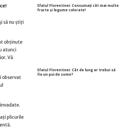
ice!
Sfatul Florentinei: Consumați cât mai multe
fructe și legume colorate!
 să nu știți
nt obținute
u atunci
ior. Vă
Sfatul Florentinei: Cât de lung ar trebui să
fie un pui de somn?
ți observat
ul
 invadate.
ți plicurile
mentă.