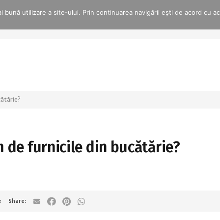
 bună utilizare a site-ului. Prin continuarea navigării ești de acord cu a
cătărie?
 de furnicile din bucătărie?
e