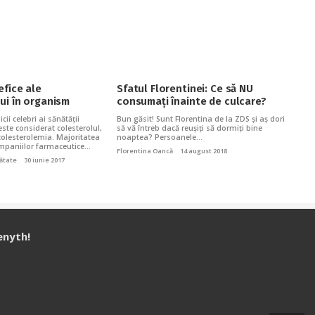
efice ale
Sfatul Florentinei: Ce să NU
ui în organism
consumați înainte de culcare?
ii celebri ai sănătății
Bun găsit! Sunt Florentina de la ZDS și aș dori
te considerat colesterolul,
să vă întreb dacă reușiți să dormiți bine
colesterolemia. Majoritatea
noaptea? Persoanele…
ompaniilor farmaceutice…
Florentina Oancă
14 august 2018
ătate
30 iunie 2017
enyth!