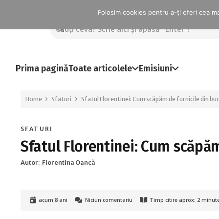
Folosim cookies pentru a-ți oferi cea mai
Prima pagină
Toate articolele
Emisiuni
Home
Sfaturi
Sfatul Florentinei: Cum scăpăm de furnicile din bu
SFATURI
Sfatul Florentinei: Cum scăpăm
Autor:
Florentina Oancă
acum 8 ani
Niciun comentariu
Timp citire aprox:
2
minut