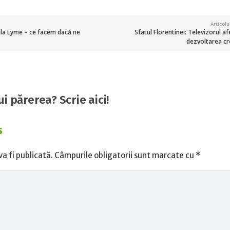
Articol
oala Lyme – ce facem dacă ne
Sfatul Florentinei: Televizorul a
dezvoltarea cre
pui părerea? Scrie aici!
s
a fi publicată.
Câmpurile obligatorii sunt marcate cu
*