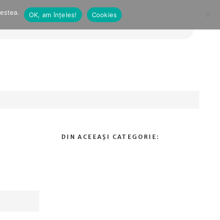
cestea.
OK, am înțeles!
Cookies