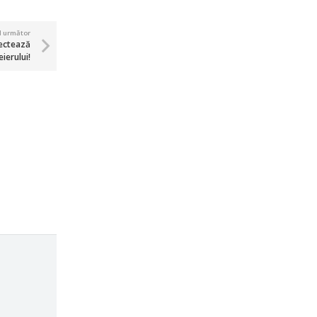
ul următor
fectează
ierului!