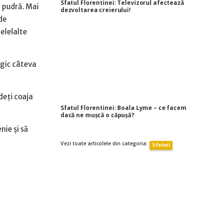
Sfatul Florentinei: Televizorul afectează
ă pudră. Mai
dezvoltarea creierului!
de
celelalte
tegic câteva
deți coaja
Sfatul Florentinei: Boala Lyme – ce facem
dacă ne muşcă o căpuşă?
nie și să
Vezi toate articolele din categoria:
Sfaturi