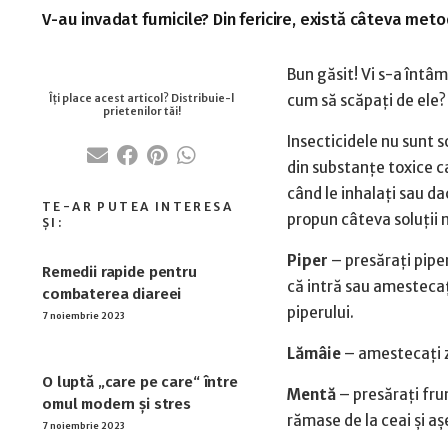
V-au invadat furnicile? Din fericire, există câteva meto
Bun găsit! Vi s-a întâmp
cum să scăpați de ele?
Insecticidele nu sunt s
din substanțe toxice ca
când le inhalați sau d
propun câteva soluții n
Piper
– presărați piper
Remedii rapide pentru
că intră sau amestecați
combaterea diareei
piperului.
7 noiembrie 2023
Lămâie
– amestecați z
O luptă „care pe care“ între
Mentă
– presărați fru
omul modern și stres
rămase de la ceai și aș
7 noiembrie 2023