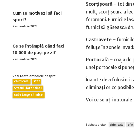
Scorțișoară
– tot din 
mult, scorțișoara afect
Cum te motivezi să faci
feromoni. Furnicile las
sport?
furnici să găsească dr
7 noiembrie 2023
Castravete
– furnicilo
Ce se întâmplă când faci
feliuțe în zonele invad
10.000 de pași pe zi?
Portocală
– coaja de p
7 noiembrie 2023
unei portocale și puneț
Vezi toate articolele despre:
Înainte de a folosi oric
chimicale
sfat
eliminați orice posibil
Sfatul Florentinei
substanțe chimice
Voi ce soluții naturale 
Etichete articol:
chimicale
sfat