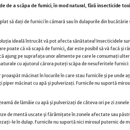
de de a scăpa de furnici, în mod natural, fără insecticide tox
lat să dați de furnici în cămară sau în dulapurile din bucătărie și
oluția ideală întrucât vă pot afecta sănătatea! Insecticidele su
re poate că vă scapă de furnici, dar este posibil să vă facă și ră
acă ajung pe suprafața unor alimente pe care le consumați ulter
aturale cu ajutorul cărora puteți scăpa de nesuferitele furnici:
 proaspăt măcinat în locurile în care stau furnicile și pe unde a
 piper măcinat cu apă și pulverizați. Furnicile nu suportă miros
eamă de lămâie cu apă și pulverizați de câteva ori pe zi zonele
nze de mentă uscate și fărâmițate în zonele afectate sau păstra
ezați-le în dulap. Furnicile nu suportă nici mirosul puternic de 