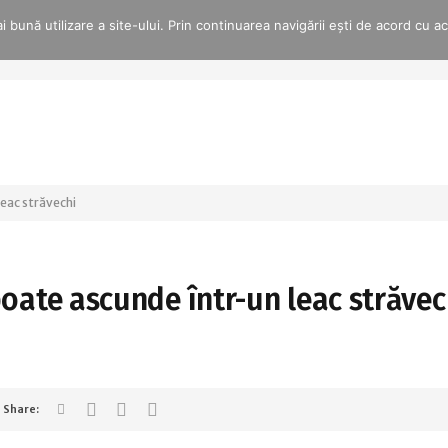
 bună utilizare a site-ului. Prin continuarea navigării ești de acord cu a
leac străvechi
poate ascunde într-un leac străvec