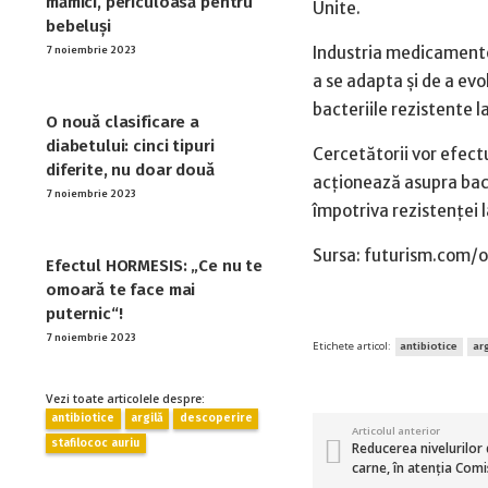
mămici, periculoasă pentru
Unite.
bebeluși
Industria medicamentel
7 noiembrie 2023
a se adapta și de a ev
bacteriile rezistente l
O nouă clasificare a
diabetului: cinci tipuri
Cercetătorii vor efectu
diferite, nu doar două
acționează asupra bacte
7 noiembrie 2023
împotriva rezistenței l
Sursa: futurism.com/o
Efectul HORMESIS: „Ce nu te
omoară te face mai
puternic“!
7 noiembrie 2023
Etichete articol:
antibiotice
arg
Vezi toate articolele despre:
antibiotice
argilă
descoperire
Articolul anterior
stafilococ auriu
Reducerea nivelurilor de
carne, în atenția Com