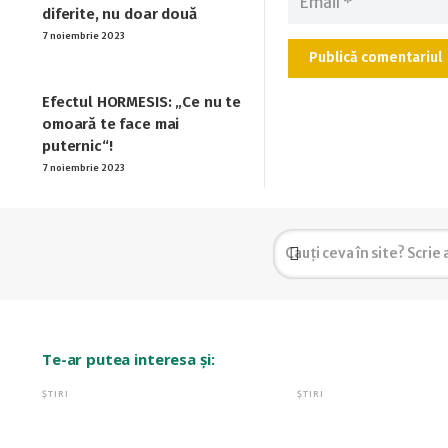
diferite, nu doar două
7 noiembrie 2023
Publică comentariul
Efectul HORMESIS: „Ce nu te
omoară te face mai
puternic“!
7 noiembrie 2023
Te-ar putea interesa și:
ȘTIRI
ȘTIRI