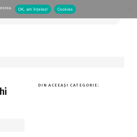
cestea.
OK, am înțeles!
Cookies
hi