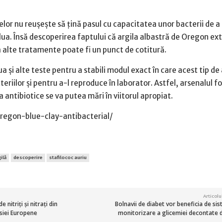
or nu reușește să țină pasul cu capacitatea unor bacterii de a 
olua. Însă descoperirea faptului că argila albastră de Oregon e
a alte tratamente poate fi un punct de cotitură.
a și alte teste pentru a stabili modul exact în care acest tip de 
riilor și pentru a-l reproduce în laborator. Astfel, arsenalul fo
a antibiotice se va putea mări în viitorul apropiat.
regon-blue-clay-antibacterial/
ilă
descoperire
stafilococ auriu
Articol
 nitriți și nitrați din
Bolnavii de diabet vor beneficia de si
isiei Europene
monitorizare a glicemiei decontate