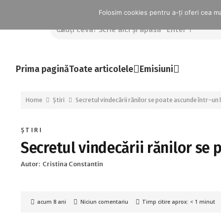
Folosim cookies pentru a-ți oferi cea mai
Prima pagină
Toate articolele
Emisiuni
Home
Știri
Secretul vindecării rănilor se poate ascunde într-un 
ȘTIRI
Secretul vindecării rănilor se 
Autor:
Cristina Constantin
acum 8 ani
Niciun comentariu
Timp citire aprox:
< 1
minut