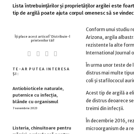
Lista întrebuințărilor și proprietăților argilei este fo
tip de argilă poate ajuta corpul omenesc să se vindec
Conform unui studiu rea
Arizona, argila albastr
rezistente la alte for
International Journal 
În urma unor teste de 
distrus mai multe tipur
coli
și stafilococul aur
Antiobioticele naturale,
Acest tip de argilă a e
puternice cu infecția,
de distrus deoarece se
blânde cu organismul
treimi din infecții.
7 noiembrie 2023
În decembrie 2016, rez
Listeria, chinuitoare pentru
microorganism de a rez