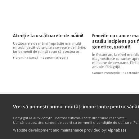
Atenție la uscătoarele de mâini!
Femeile cu cancer ma
stadiu incipient pot 
Uscătoarele de mâini împrăștie mai mulți
genetice, gratuit!
microbi decât obișnuitele șervețele de hârtie,
iar oamenii de știință spun că acestea ar…
În fiecare an, la nivel mondi
Florentina Oancă
12 septembrie 2018
diagnosticate cu cancer apr
milioane de persoane. Fără i
anuale, fără grijă…
Carmen Preoteșoiu
19 octombr
Vrei să primești primul noutăți importante pentru sănăt
Copyright © 2025 Zenyth Pharmaceuticals. Toate drepturile rezervate.
Utilizând acest site, sunteți de acord cu
termenii și condițiile de utilizare
.
Pol
Website development and maintenance provided by:
Alphabase