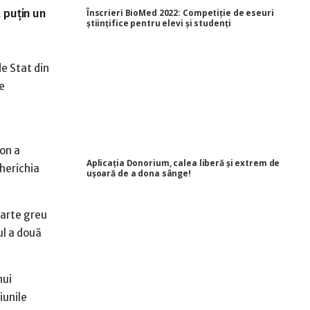
l puțin un
Înscrieri BioMed 2022: Competiție de eseuri
științifice pentru elevi și studenți
de Stat din
e
gon a
Aplicația Donorium, calea liberă și extrem de
herichia
ușoară de a dona sânge!
oarte greu
ul a două
nui
iunile