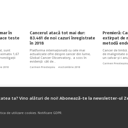
mar în
Cancerul atacă tot mai dur:
Premieră: Ca
face teste
83.461 de noi cazuri înregistrate
extirpat de 
în 2018
metodă endo
al, sunt
Platforma internațională cu cele mai
Cancer de limbă.
oximativ 1,67
actualizate cifre despre cancer din lume,
de malignitate o
nvestigații
Global Cancer Observatory, a scos în
un calvar și-i an
evidență cât de…
Carmen Preoteșoiu
ie 2018
Carmen Preoteșoiu
4 octombrie 2018
atea ta? Vino alături de noi!
Abonează-te la newsletter-ul Z
itica de utilizare cookies
.
Notificare GDPR
.