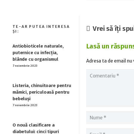
Vrei să îți spu
Lasă un răspun
Antiobioticele naturale,
puternice cu infecția,
blânde cu organismul
Adresa ta de email nu v
7 noiembrie 2023
Listeria, chinuitoare pentru
mămici, periculoasă pentru
bebeluși
7 noiembrie 2023
O nouă clasificare a
diabetului: cinci tipuri