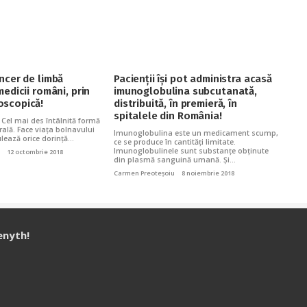
ncer de limbă
Pacienții își pot administra acasă
medicii români, prin
imunoglobulina subcutanată,
scopică!
distribuită, în premieră, în
spitalele din România!
 Cel mai des întâlnită formă
rală. Face viața bolnavului
Imunoglobulina este un medicament scump,
ulează orice dorință…
ce se produce în cantități limitate.
Imunoglobulinele sunt substanțe obținute
12 octombrie 2018
din plasmă sanguină umană. Și…
Carmen Preoteșoiu
8 noiembrie 2018
enyth!