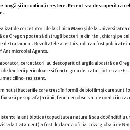
arte lungă și în continuă creștere. Recent s-a descoperit că ce
e.
lizat de cercetătorii de la Clinica Mayo și de la Universitatea 
ă de Oregon poate să distrugă bacteriile din răni, chiar și pe cel
me de tratament. Rezultatele acestui studiu au fost publicate în
of Antimicrobial Agents.
laborator, cercetătorii au descoperit că argila albastră de Ore
i de bacterii periculoase și foarte greu de tratat, între care
Esc
iu meticilino-rezistent.
liminat și bacteriile care cresc în formă de biofilm și care sunt f
 fixează pe suprafața rănii, fenomen observat de medici în caz
istența la antibiotice (capacitatea naturală sau dobândită a u
ista la tratament) a fost declarată oficial criză globală de Naț