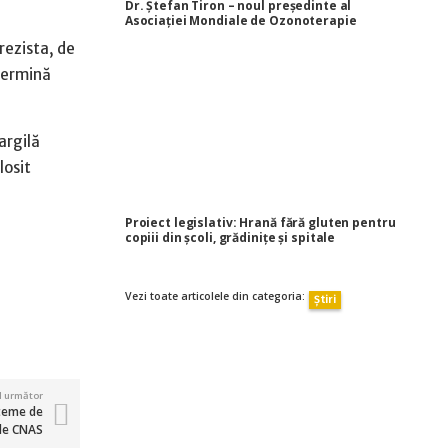
Dr. Ștefan Tiron – noul președinte al
Asociației Mondiale de Ozonoterapie
rezista, de
xtermină
argilă
losit
Proiect legislativ: Hrană fără gluten pentru
copiii din școli, grădinițe și spitale
Vezi toate articolele din categoria:
Știri
ul următor
steme de
 de CNAS