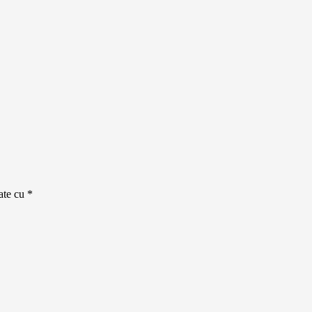
cate cu
*