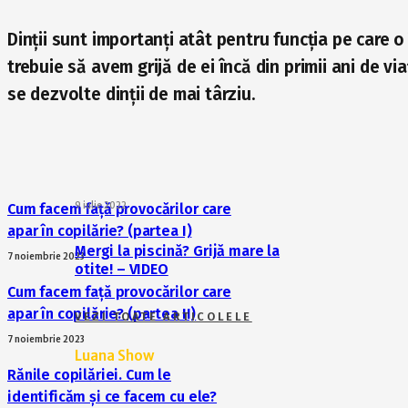
Dinții sunt importanți atât pentru funcția pe care o
trebuie să avem grijă de ei încă din primii ani de v
se dezvolte dinții de mai târziu.
9 iulie 2022
Cum facem față provocărilor care
apar în copilărie? (partea I)
Mergi la piscină? Grijă mare la
7 noiembrie 2023
otite! – VIDEO
Cum facem față provocărilor care
apar în copilărie? (partea II)
VEZI TOATE ARTICOLELE
7 noiembrie 2023
Luana Show
Rănile copilăriei. Cum le
identificăm și ce facem cu ele?