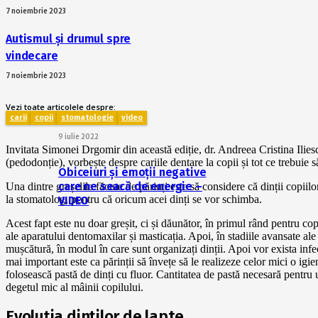
7 noiembrie 2023
Autismul și drumul spre
vindecare
7 noiembrie 2023
Vezi toate articolele despre:
carii
copii
stomatologie
video
9 iulie 2022
Invitata Simonei Drgomir din această ediție, dr. Andreea Cristina Ilies
(pedodonție), vorbește despre cariile dentare la copii și tot ce trebuie s
Obiceiuri și emoții negative
care ne seacă de energie –
Una dintre greșelile făcute de părinți este să considere că dinții copiil
la stomatolog, pentru că oricum acei dinți se vor schimba.
VIDEO
Acest fapt este nu doar greșit, ci și dăunător, în primul rând pentru copi
ale aparatului dentomaxilar și masticația. Apoi, în stadiile avansate ale 
mușcătură, în modul în care sunt organizați dinții. Apoi vor exista infe
mai important este ca părinții să învețe să le realizeze celor mici o igi
folosească pastă de dinți cu fluor. Cantitatea de pastă necesară pentru
degetul mic al mâinii copilului.
Evoluția dinților de lapte