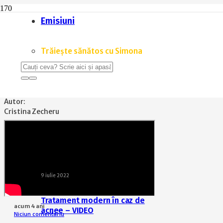
Emisiuni
Home
Trăiește sănătos cu Simona
Cariile dentare la copii – VIDEO
Trăiește sănătos cu Simona
TRĂIEȘTE SĂNĂTOS CU SIMONA
,
VIDEO
Cariile dentare la copii – VIDE
Autor:
Cristina Zecheru
9 iulie 2022
Tratament modern în caz de
acum 4 ani
acnee – VIDEO
Niciun comentariu