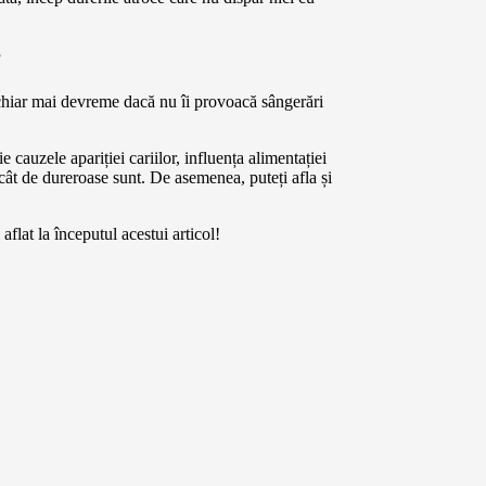
?
i chiar mai devreme dacă nu îi provoacă sângerări
e cauzele apariției cariilor, influența alimentației
i cât de dureroase sunt. De asemenea, puteți afla și
aflat la începutul acestui articol!