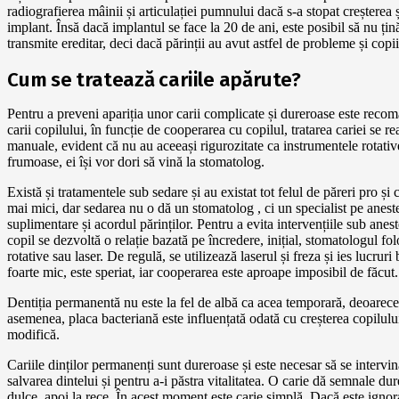
radiografierea mâinii și articulației pumnului dacă s-a stopat creșterea 
implant. Însă dacă implantul se face la 20 de ani, este posibil să nu țin
transmite ereditar, deci dacă părinții au avut astfel de probleme și copii
Cum se tratează cariile apărute?
Pentru a preveni apariția unor carii complicate și dureroase este recoma
carii copilului, în funcție de cooperarea cu copilul, tratarea cariei se 
manuale, evident că nu au aceeași rigurozitate ca instrumentele rotativ
frumoase, ei își vor dori să vină la stomatolog.
Există și tratamentele sub sedare și au existat tot felul de păreri pro și
mai mici, dar sedarea nu o dă un stomatolog , ci un specialist pe anestez
suplimentare și acordul părinților. Pentru a evita intervențiile sub anes
copil se dezvoltă o relație bazată pe încredere, inițial, stomatologul f
rotative sau laser. De regulă, se utilizează laserul și freza și ies lucrur
foarte mic, este speriat, iar cooperarea este aproape imposibil de făcut.
Dentiția permanentă nu este la fel de albă ca acea temporară, deoarece 
asemenea, placa bacteriană este influențată odată cu creșterea copilului
modifică.
Cariile dinților permanenți sunt dureroase și este necesar să se intervin
salvarea dintelui și pentru a-i păstra vitalitatea. O carie dă semnale dur
dulce, apoi la rece. În acest moment este carie simplă. Dacă este ignora