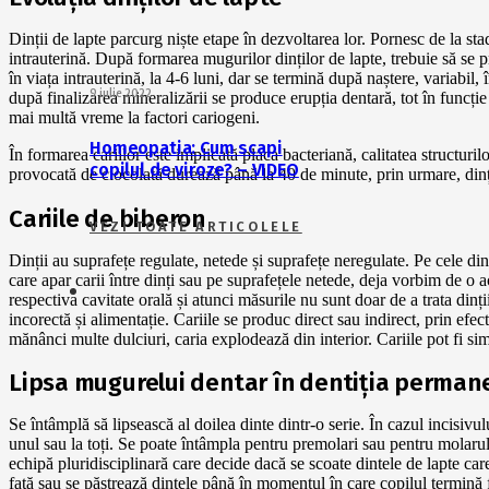
Dinții de lapte parcurg niște etape în dezvoltarea lor. Pornesc de la st
intrauterină. După formarea mugurilor dinților de lapte, trebuie să se 
în viața intrauterină, la 4-6 luni, dar se termină după naștere, variabil,
9 iulie 2022
după finalizarea mineralizării se produce erupția dentară, tot în funcți
mai multă vreme la factori cariogeni.
Homeopatia: Cum scapi
În formarea cariilor este implicată placa bacteriană, calitatea structurilo
copilul de viroze? – VIDEO
provocată de ciocolată durează până la 40 de minute, prin urmare, dinț
Cariile de biberon
VEZI TOATE ARTICOLELE
Dinții au suprafețe regulate, netede și suprafețe neregulate. Pe cele d
care apar carii între dinți sau pe suprafețele netede, deja vorbim de o a
respectiva cavitate orală și atunci măsurile nu sunt doar de a trata dinți
incorectă și alimentație. Cariile se produc direct sau indirect, prin ef
mănânci multe dulciuri, caria explodează din interior. Cariile pot fi s
Lipsa mugurelui dentar în dentiția perman
Se întâmplă să lipsească al doilea dinte dintr-o serie. În cazul incisivului
unul sau la toți. Se poate întâmpla pentru premolari sau pentru molaru
echipă pluridisciplinară care decide dacă se scoate dintele de lapte care
față sau se păstrează dintele până în momentul în care copilul termină 