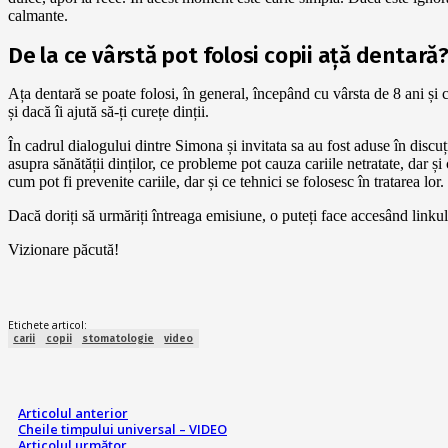
calmante.
De la ce vârstă pot folosi copii ață dentară
Ața dentară se poate folosi, în general, începând cu vârsta de 8 ani ș
și dacă îi ajută să-ți curețe dinții.
În cadrul dialogului dintre Simona și invitata sa au fost aduse în discuți
asupra sănătății dinților, ce probleme pot cauza cariile netratate, dar ș
cum pot fi prevenite cariile, dar și ce tehnici se folosesc în tratarea lor.
Dacă doriți să urmăriți întreaga emisiune, o puteți face accesând linkul 
Vizionare păcută!
Etichete articol:
carii
copii
stomatologie
video
Articolul anterior
Cheile timpului universal – VIDEO
Articolul următor