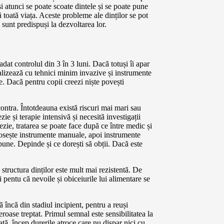
și atunci se poate scoate dintele și se poate pune
ă toată viața. Aceste probleme ale dinților se pot
 sunt predispuși la dezvoltarea lor.
dat controlul din 3 în 3 luni. Dacă totuși îi apar
realizează cu tehnici minim invazive și instrumente
e. Dacă pentru copii creezi niște povești
 contra. Întotdeauna există riscuri mai mari sau
ie și terapie intensivă și necesită investigații
tezie, tratarea se poate face după ce între medic și
olosește instrumente manuale, apoi instrumente
i bune. Depinde și ce dorești să obții. Dacă este
structura dinților este mult mai rezistentă. De
 pentu că nevoile și obiceiurile lui alimentare se
ă încă din stadiul incipient, pentru a reuși
eroase treptat. Primul semnal este sensibilitatea la
tă, încep durerile atroce care nu dispar nici cu