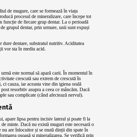
adiul de mugure, care se formează în viața
producă procesul de mineralizare, care începe tot
 în funcție de fiecare grup dentar. La o perioadă
e de grupul dentar, prin urmare, unii sunt expuși
r dure dentare, substratul nutritiv. Aciditatea
ii vor sta în mediu acid.
in urmă este normal să apară carii. În momentul în
ctivitate crescută sau extrem de crescută în
i, ci cauza, iar aceasta vine din igiena orală
ect post resorbtiv asupra a ceea ce mâncăm. Dacă
imple sau complicate (când afectează nervul).
entă
, apare lipsa pentru incisiv lateral și poate fi la
l de minte. Dacă nu există muguri este necesară o
 nu are înlocuitor și se mută dinții din spate în
formarea osoasă și mineralizarea. Se verifică prin