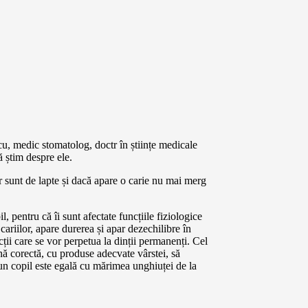
cu, medic stomatolog, doctr în științe medicale
ă știm despre ele.
or sunt de lapte și dacă apare o carie nu mai merg
l, pentru că îi sunt afectate funcțiile fiziologice
cariilor, apare durerea și apar dezechilibre în
cții care se vor perpetua la dinții permanenți. Cel
enă corectă, cu produse adecvate vârstei, să
 un copil este egală cu mărimea unghiuței de la