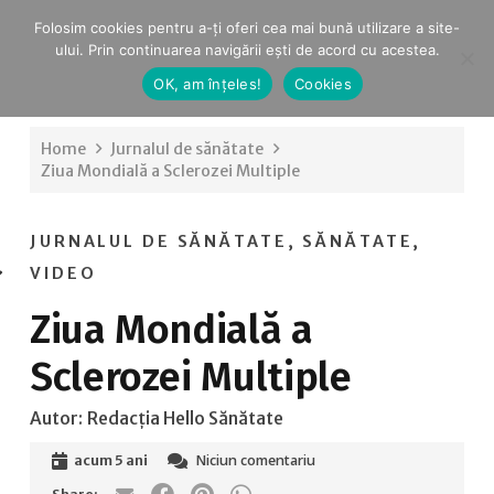
Folosim cookies pentru a-ți oferi cea mai bună utilizare a site-
ului. Prin continuarea navigării ești de acord cu acestea.
OK, am înțeles!
Cookies
Home
Jurnalul de sănătate
Ziua Mondială a Sclerozei Multiple
JURNALUL DE SĂNĂTATE
,
SĂNĂTATE
,
VIDEO
Ziua Mondială a
Sclerozei Multiple
Autor:
Redacția Hello Sănătate
Niciun comentariu
acum 5 ani