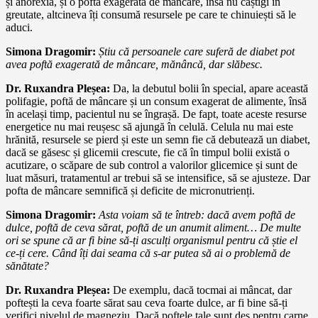
și anorexia, și o poftă exagerată de mâncare, însă nu câștigi în
greutate, altcineva îți consumă resursele pe care te chinuiești să le
aduci.
Simona Dragomir:
Știu că persoanele care suferă de diabet pot
avea poftă exagerată de mâncare, mănâncă, dar slăbesc.
Dr. Ruxandra Pleșea:
Da, la debutul bolii în special, apare această
polifagie, poftă de mâncare și un consum exagerat de alimente, însă
în același timp, pacientul nu se îngrașă. De fapt, toate aceste resurse
energetice nu mai reușesc să ajungă în celulă. Celula nu mai este
hrănită, resursele se pierd și este un semn fie că debutează un diabet,
dacă se găsesc și glicemii crescute, fie că în timpul bolii există o
acutizare, o scăpare de sub control a valorilor glicemice și sunt de
luat măsuri, tratamentul ar trebui să se intensifice, să se ajusteze. Dar
pofta de mâncare semnifică și deficite de micronutrienți.
Simona Dragomir:
Asta voiam să te întreb: dacă avem poftă de
dulce, poftă de ceva sărat, poftă de un anumit aliment… De multe
ori se spune că ar fi bine să-ți asculți organismul pentru că știe el
ce-ți cere. Când îți dai seama că s-ar putea să ai o problemă de
sănătate?
Dr. Ruxandra Pleșea:
De exemplu, dacă tocmai ai mâncat, dar
poftești la ceva foarte sărat sau ceva foarte dulce, ar fi bine să-ți
verifici nivelul de magneziu. Dacă poftele tale sunt des pentru carne,