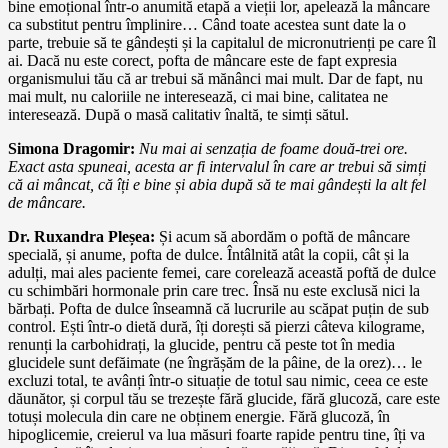
bine emoțional într-o anumită etapă a vieții lor, apelează la mâncare
ca substitut pentru împlinire… Când toate acestea sunt date la o
parte, trebuie să te gândești și la capitalul de micronutrienți pe care îl
ai. Dacă nu este corect, pofta de mâncare este de fapt expresia
organismului tău că ar trebui să mănânci mai mult. Dar de fapt, nu
mai mult, nu caloriile ne interesează, ci mai bine, calitatea ne
interesează. După o masă calitativ înaltă, te simți sătul.
Simona Dragomir:
Nu mai ai senzația de foame două-trei ore.
Exact asta spuneai, acesta ar fi intervalul în care ar trebui să simți
că ai mâncat, că îți e bine și abia după să te mai gândești la alt fel
de mâncare.
Dr. Ruxandra Pleșea:
Și acum să abordăm o poftă de mâncare
specială, și anume, pofta de dulce. Întâlnită atât la copii, cât și la
adulți, mai ales paciente femei, care corelează această poftă de dulce
cu schimbări hormonale prin care trec. Însă nu este exclusă nici la
bărbați. Pofta de dulce înseamnă că lucrurile au scăpat puțin de sub
control. Ești într-o dietă dură, îți dorești să pierzi câteva kilograme,
renunți la carbohidrați, la glucide, pentru că peste tot în media
glucidele sunt defăimate (ne îngrășăm de la pâine, de la orez)… le
excluzi total, te avânți într-o situație de totul sau nimic, ceea ce este
dăunător, și corpul tău se trezește fără glucide, fără glucoză, care este
totuși molecula din care ne obținem energie. Fără glucoză, în
hipoglicemie, creierul va lua măsuri foarte rapide pentru tine, îți va