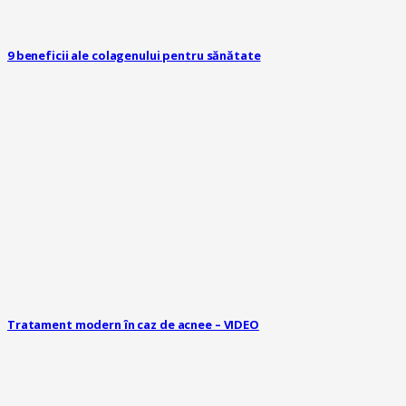
9 beneficii ale colagenului pentru sănătate
Tratament modern în caz de acnee – VIDEO