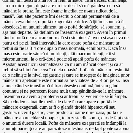
domni, îmi descriu ziua lor în felul următor: „Mă trezesc dimineața,
iau un mic dejun, după care nu fac decât să mă gândesc ce o să
mănânc la prânz. Îmi este foame imediat ce m-am ridicat de la
masă”. Sau alte paciente îmi descriu o dorință permanentă de a
mânca ceva dulce, o poftă exagerată de dulce. Alții îmi spun că îi
obsedează un anumit aliment, au o poftă de sărățele, să spunem, și
așa mai departe. Să definim ce înseamnă exagerat. Avem în primul
rând o poftă de mâncare normală și este bine să avem și așa ceva de
patru ori pe zi, însă intervalul la care apare pofta de mâncare ar
trebui să fie la 3-4 ore după o masă normală, echilibrată. Dacă însă
masa este foarte săracă în nutrienți, atât macronutrienți, cât și
micronutrienți, la o oră-două poate să apară pofta de mâncare.
Așadar, acest lucru semnalizează că nu am mâncat corect și că ar
trebui să schimbăm ceva în dieta noastră. Pofta de mâncare resimțită
ca o neliniște la nivel epigastric și care se însoțește de imaginea unor
mâncăruri apetisante este normal să ne viziteze de 3-4 ori pe zi. Însă
atunci când se transformă într-o obsesie continuă, într-un gând
continuu și ne petrecem foarte mult timp gândindu-ne la mâncare,
înseamnă că avem o problemă și ar trebui să vedem ce se întâmplă.
Să excludem situațiile medicale clare în care apare o poftă de
mâncare exagerată, cum ar fi o glandă tiroidă hiperactivă sau
gastrita, ulcerul gastric, care produc o foame dureroasă, pofta de
mâncare apare chiar și noaptea, te trezește din somn, dar de fapt este
o anumită durere locală. Pofta de mâncare exagerată se întâmplă la
anumiți pacienți care au parazitoze intestinale, de fapt poate să apară