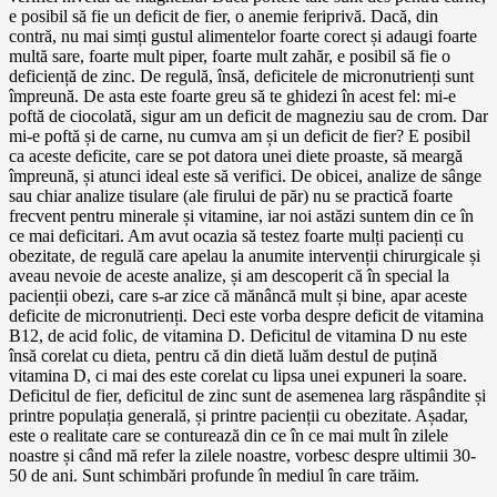
e posibil să fie un deficit de fier, o anemie feriprivă. Dacă, din
contră, nu mai simți gustul alimentelor foarte corect și adaugi foarte
multă sare, foarte mult piper, foarte mult zahăr, e posibil să fie o
deficiență de zinc. De regulă, însă, deficitele de micronutrienți sunt
împreună. De asta este foarte greu să te ghidezi în acest fel: mi-e
poftă de ciocolată, sigur am un deficit de magneziu sau de crom. Dar
mi-e poftă și de carne, nu cumva am și un deficit de fier? E posibil
ca aceste deficite, care se pot datora unei diete proaste, să meargă
împreună, și atunci ideal este să verifici. De obicei, analize de sânge
sau chiar analize tisulare (ale firului de păr) nu se practică foarte
frecvent pentru minerale și vitamine, iar noi astăzi suntem din ce în
ce mai deficitari. Am avut ocazia să testez foarte mulți pacienți cu
obezitate, de regulă care apelau la anumite intervenții chirurgicale și
aveau nevoie de aceste analize, și am descoperit că în special la
pacienții obezi, care s-ar zice că mănâncă mult și bine, apar aceste
deficite de micronutrienți. Deci este vorba despre deficit de vitamina
B12, de acid folic, de vitamina D. Deficitul de vitamina D nu este
însă corelat cu dieta, pentru că din dietă luăm destul de puțină
vitamina D, ci mai des este corelat cu lipsa unei expuneri la soare.
Deficitul de fier, deficitul de zinc sunt de asemenea larg răspândite și
printre populația generală, și printre pacienții cu obezitate. Așadar,
este o realitate care se conturează din ce în ce mai mult în zilele
noastre și când mă refer la zilele noastre, vorbesc despre ultimii 30-
50 de ani. Sunt schimbări profunde în mediul în care trăim.