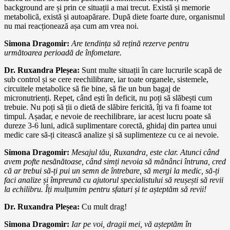
background are și prin ce situații a mai trecut. Există și memorie
metabolică, există și autoapărare. După diete foarte dure, organismul
nu mai reacționează așa cum am vrea noi.
Simona Dragomir:
Are tendința să rețină rezerve pentru
următoarea perioadă de înfometare.
Dr. Ruxandra Pleșea:
Sunt multe situații în care lucrurile scapă de
sub control și se cere reechilibrare, iar toate organele, sistemele,
circuitele metabolice să fie bine, să fie un bun bagaj de
micronutrienți. Repet, când ești în deficit, nu poți să slăbești cum
trebuie. Nu poți să ții o dietă de slăbire fericită, îți va fi foame tot
timpul. Așadar, e nevoie de reechilibrare, iar acest lucru poate să
dureze 3-6 luni, adică suplimentare corectă, ghidaj din partea unui
medic care să-ți citească analize și să suplimenteze cu ce ai nevoie.
Simona Dragomir:
Mesajul tău, Ruxandra, este clar. Atunci când
avem pofte nesănătoase, când simți nevoia să mănânci întruna, cred
că ar trebui să-ți pui un semn de întrebare, să mergi la medic, să-ți
faci analize și împreună cu ajutorul specialistului să reușești să revii
la echilibru. Îți mulțumim pentru sfaturi și te așteptăm să revii!
Dr. Ruxandra Pleșea:
Cu mult drag!
Simona Dragomir:
Iar pe voi, dragii mei, vă așteptăm în