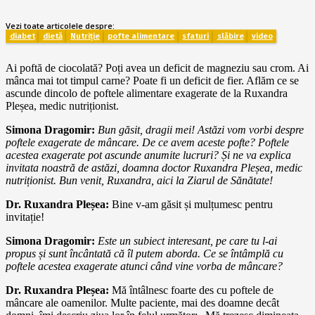
Vezi toate articolele despre:
diabet
dietă
Nutriție
pofte alimentare
sfaturi
slăbire
video
Ai poftă de ciocolată? Poți avea un deficit de magneziu sau crom. Ai
mânca mai tot timpul carne? Poate fi un deficit de fier. Aflăm ce se
ascunde dincolo de poftele alimentare exagerate de la Ruxandra
Pleșea, medic nutriționist.
Simona Dragomir
:
Bun găsit, dragii mei! Astăzi vom vorbi despre
poftele exagerate de mâncare. De ce avem aceste pofte? Poftele
acestea exagerate pot ascunde anumite lucruri? Și ne va explica
invitata noastră de astăzi, doamna doctor Ruxandra Pleșea, medic
nutriționist. Bun venit, Ruxandra, aici la Ziarul de Sănătate!
Dr. Ruxandra Pleșea:
Bine v-am găsit și mulțumesc pentru
invitație!
Simona Dragomir:
Este un subiect interesant, pe care tu l-ai
propus și sunt încântată că îl putem aborda. Ce se întâmplă cu
poftele acestea exagerate atunci când vine vorba de mâncare?
Dr. Ruxandra Pleșea:
Mă întâlnesc foarte des cu poftele de
mâncare ale oamenilor. Multe paciente, mai des doamne decât