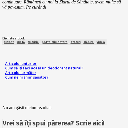
continuare. Rămâneți cu noi la Ziarul de Sănătate, avem multe să
vă povestim. Pe curând!
Etichete articol:
diabet
dietă
Nutriție
pofte alimentare
sfaturi
slăbire
video
Articolul anterior
Cum să îți faci acasă un deodorant natural?
Articolul următor
Cum ne hrănim sănătos?
Nu am găsit niciun rezultat.
Vrei să îți spui părerea? Scrie aici!