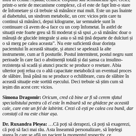
printr-o serie de mecanisme complexe, că el este de fapt într-o stare
de înfometare și că trebuie să mănânce mai mult. Este un pas înainte
al diabetului, un sindrom metabolic, un cerc vicios prin care tu
continui să mănânci, depui kilograme, iar semnalele sunt în
continuare că avem de-a face cu un corp înfometat. În astfel de
situații este foarte greu să fii moderat și să spui „o să mănânc doar o
mânuță de glucide integrale și asta o să mă țină departe de dulciuri și
o să merg pe calea aceasta”. Nu este suficientă doar dorința
pacientului în această situație, și atunci se apelează la alte
instrumente, cum ar fi posturile. Postul intermitent, postul negru sunt
perioade în care faci o abstinență totală și dai șansa ca insulino-
rezistența să scadă și atunci practic se produce o resetare. Abia
ulterior poți relua cu o altă capacitate metabolică un eventual proces
de slăbire. Însă până nu se produce o echilibrare, cura de slăbire în
această situație este sortită eșecului. Deci trebuie să știm cum să
ieșim din acest cerc vicios.
Simona Dragomir:
Oricum, cred că bine ar fi să cerem sfatul
specialistului pentru că el este în măsură să ne ghideze pe această
cale, care este un fel de labirint. Crezi că ești pe calea cea bună, dar
constați că nu este chiar așa.
Dr. Ruxandra Pleșea:
…Că poți să derapezi, că poți să exagerezi,
că poți să faci mai rău. Asta înseamnă personalizare, să înțelegi
starea în care se află un pacient la momentul respectiv, ce