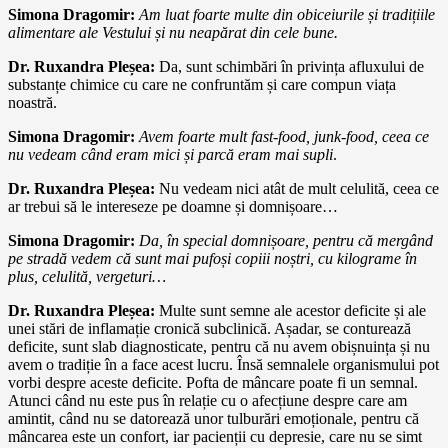
Simona Dragomir:
Am luat foarte multe din obiceiurile și tradițiile
alimentare ale Vestului și nu neapărat din cele bune.
Dr. Ruxandra Pleșea:
Da, sunt schimbări în privința afluxului de
substanțe chimice cu care ne confruntăm și care compun viața
noastră.
Simona Dragomir:
Avem foarte mult fast-food, junk-food, ceea ce
nu vedeam când eram mici și parcă eram mai supli
.
Dr. Ruxandra Pleșea:
Nu vedeam nici atât de mult celulită, ceea ce
ar trebui să le intereseze pe doamne și domnișoare…
Simona Dragomir:
Da, în special domnișoare, pentru că mergând
pe stradă vedem că sunt mai pufoși copiii noștri, cu kilograme în
plus, celulită, vergeturi…
Dr. Ruxandra Pleșea:
Multe sunt semne ale acestor deficite și ale
unei stări de inflamație cronică subclinică. Așadar, se conturează
deficite, sunt slab diagnosticate, pentru că nu avem obișnuința și nu
avem o tradiție în a face acest lucru. Însă semnalele organismului pot
vorbi despre aceste deficite. Pofta de mâncare poate fi un semnal.
Atunci când nu este pus în relație cu o afecțiune despre care am
amintit, când nu se datorează unor tulburări emoționale, pentru că
mâncarea este un confort, iar pacienții cu depresie, care nu se simt