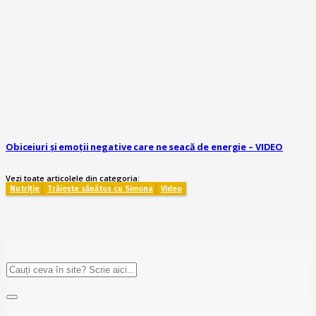
Obiceiuri și emoții negative care ne seacă de energie – VIDEO
Vezi toate articolele din categoria:
Nutriție
Trăiește sănătos cu Simona
Video