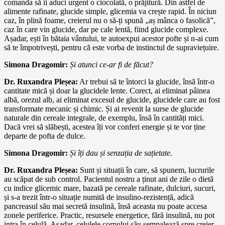
comanda să îi aduci urgent o ciocolată, o prăjitură. Din astfel de
alimente rafinate, glucide simple, glicemia va crește rapid. În niciun
caz, în plină foame, creierul nu o să-ți spună „aș mânca o fasolică”,
caz în care vin glucide, dar pe cale lentă, fiind glucide complexe.
Așadar, ești în bătaia vântului, te autoexpui acestor pofte și n-ai cum
să te împotrivești, pentru că este vorba de instinctul de supraviețuire.
Simona Dragomir:
Și atunci ce-ar fi de făcut?
Dr. Ruxandra Pleșea:
Ar trebui să te întorci la glucide, însă într-o
cantitate mică și doar la glucidele lente. Corect, ai eliminat pâinea
albă, orezul alb, ai eliminat excesul de glucide, glucidele care au fost
transformate mecanic și chimic. Și ai revenit la surse de glucide
naturale din cereale integrale, de exemplu, însă în cantități mici.
Dacă vrei să slăbești, acestea îți vor conferi energie și te vor ține
departe de pofta de dulce.
Simona Dragomir:
Și îți dau și senzația de sațietate.
Dr. Ruxandra Pleșea:
Sunt și situații în care, să spunem, lucrurile
au scăpat de sub control. Pacientul nostru a ținut ani de zile o dietă
cu indice glicemic mare, bazată pe cereale rafinate, dulciuri, sucuri,
și s-a trezit într-o situație numită de insulino-rezistență, adică
pancreasul său mai secretă insulină, însă aceasta nu poate accesa
zonele periferice. Practic, resursele energetice, fără insulină, nu pot
intra în celulă. Așadar, celulele corpului său semnalează spre creier,