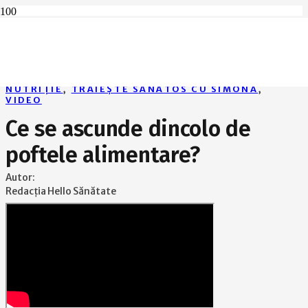
Home
Nutriție
Ce se ascunde dincolo de poftele alimentare?
NUTRIȚIE
,
TRĂIEȘTE SĂNĂTOS CU SIMONA
,
VIDEO
Ce se ascunde dincolo de
poftele alimentare?
Autor:
Redacția Hello Sănătate