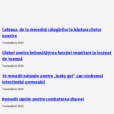
Cafeaua, de la remediul călugărilor la băutura zilelor
noastre
7 noiembrie 2023
Sfaturi pentru îmbunătățirea funcției imunitare la început
de toamnă
7 noiembrie 2023
10 remedii naturale pentru „leaky gut“ sau sindromul
intestinului permeabil
7 noiembrie 2023
Remedii rapide pentru combaterea diareei
7 noiembrie 2023