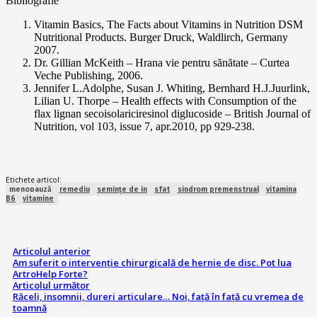
Bibliografie
Vitamin Basics, The Facts about Vitamins in Nutrition DSM
Nutritional Products. Burger Druck, Waldlirch, Germany
2007.
Dr. Gillian McKeith – Hrana vie pentru sănătate – Curtea
Veche Publishing, 2006.
Jennifer L.Adolphe, Susan J. Whiting, Bernhard H.J.Juurlink,
Lilian U. Thorpe – Health effects with Consumption of the
flax lignan secoisolariciresinol diglucoside – British Journal of
Nutrition, vol 103, issue 7, apr.2010, pp 929-238.
Etichete articol:
menopauză
remediu
semințe de in
sfat
sindrom premenstrual
vitamina
B6
vitamine
Articolul anterior
Am suferit o intervenție chirurgicală de hernie de disc. Pot lua
ArtroHelp Forte?
Articolul următor
Răceli, insomnii, dureri articulare… Noi, față în față cu vremea de
toamnă