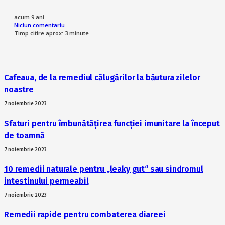
acum 9 ani
Niciun comentariu
Timp citire aprox:
3
minute
Cafeaua, de la remediul călugărilor la băutura zilelor
noastre
7 noiembrie 2023
Sfaturi pentru îmbunătățirea funcției imunitare la început
de toamnă
7 noiembrie 2023
10 remedii naturale pentru „leaky gut“ sau sindromul
intestinului permeabil
7 noiembrie 2023
Remedii rapide pentru combaterea diareei