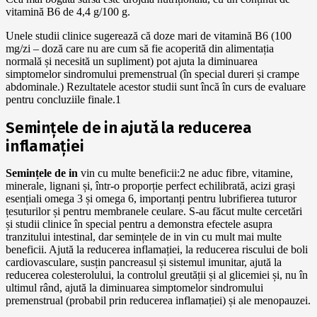
vitamină B6 de 4,4 g/100 g.
Unele studii clinice sugerează că doze mari de vitamină B6 (100
mg/zi – doză care nu are cum să fie acoperită din alimentația
normală și necesită un supliment) pot ajuta la diminuarea
simptomelor sindromului premenstrual (în special dureri și crampe
abdominale.) Rezultatele acestor studii sunt încă în curs de evaluare
pentru concluziile finale.1
Semințele de in ajută la reducerea
inflamației
Semințele de in
vin cu multe beneficii:2 ne aduc fibre, vitamine,
minerale, lignani și, într-o proporție perfect echilibrată, acizi grași
esențiali omega 3 și omega 6, importanți pentru lubrifierea tuturor
țesuturilor și pentru membranele ceulare. S-au făcut multe cercetări
și studii clinice în special pentru a demonstra efectele asupra
tranzitului intestinal, dar semințele de in vin cu mult mai multe
beneficii. Ajută la reducerea inflamației, la reducerea riscului de boli
cardiovasculare, susțin pancreasul și sistemul imunitar, ajută la
reducerea colesterolului, la controlul greutății și al glicemiei și, nu în
ultimul rând, ajută la diminuarea simptomelor sindromului
premenstrual (probabil prin reducerea inflamației) și ale menopauzei.