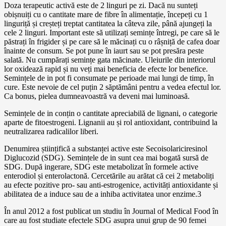
Doza terapeutic activă este de 2 linguri pe zi. Dacă nu sunteți
obișnuiți cu o cantitate mare de fibre în alimentație, începeți cu 1
linguriță și creșteți treptat cantitatea la câteva zile, până ajungeți la
cele 2 linguri. Important este să utilizați semințe întregi, pe care să le
păstrați în frigider și pe care să le măcinați cu o râșniță de cafea doar
înainte de consum. Se pot pune în iaurt sau se pot presăra peste
salată. Nu cumpărați semințe gata măcinate. Uleiurile din interiorul
lor oxidează rapid și nu veți mai beneficia de efecte lor benefice.
Semințele de in pot fi consumate pe perioade mai lungi de timp, în
cure. Este nevoie de cel puțin 2 săptămâni pentru a vedea efectul lor.
Ca bonus, pielea dumneavoastră va deveni mai luminoasă.
Semințele de in conțin o cantitate apreciabilă de lignani, o categorie
aparte de fitoestrogeni. Lignanii au și rol antioxidant, contribuind la
neutralizarea radicalilor liberi.
Denumirea științifică a substanței active este Secoisolariciresinol
Diglucozid (SDG). Semințele de in sunt cea mai bogată sursă de
SDG. După ingerare, SDG este metabolizat în formele active
enterodiol și enterolactonă. Cercetările au arătat că cei 2 metaboliți
au efecte pozitive pro- sau anti-estrogenice, activități antioxidante și
abilitatea de a induce sau de a inhiba activitatea unor enzime.3
În anul 2012 a fost publicat un studiu în Journal of Medical Food în
care au fost studiate efectele SDG asupra unui grup de 90 femei