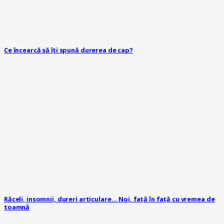
Ce încearcă să îți spună durerea de cap?
Răceli, insomnii, dureri articulare… Noi, față în față cu vremea de
toamnă