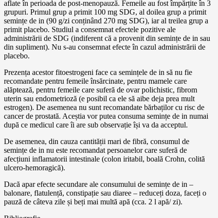
aflate în perioada de post-menopauză. Femeile au fost împărțite în 3
grupuri. Primul grup a primit 100 mg SDG, al doilea grup a primit
semințe de in (90 g/zi conținând 270 mg SDG), iar al treilea grup a
primit placebo. Studiul a consemnat efectele pozitive ale
administrării de SDG (indiferent că a provenit din semințe de in sau
din supliment). Nu s-au consemnat efecte în cazul administrării de
placebo.
Prezența acestor fitoestrogeni face ca semințele de in să nu fie
recomandate pentru femeile însărcinate, pentru mamele care
alăptează, pentru femeile care suferă de ovar polichistic, fibrom
uterin sau endometrioză (e posibil ca ele să aibe deja prea mult
estrogen). De asemenea nu sunt recomandate bărbaților cu risc de
cancer de prostată. Aceștia vor putea consuma semințe de in numai
după ce medicul care îi are sub observație își va da acceptul.
De asemenea, din cauza cantității mari de fibră, consumul de
semințe de in nu este recomandat persoanelor care suferă de
afecțiuni inflamatorii intestinale (colon iritabil, boală Crohn, colită
ulcero-hemoragică).
Dacă apar efecte secundare ale consumului de semințe de in –
balonare, flatulență, constipație sau diaree – reduceți doza, faceți o
pauză de câteva zile și beți mai multă apă (cca. 2 l apă/ zi).