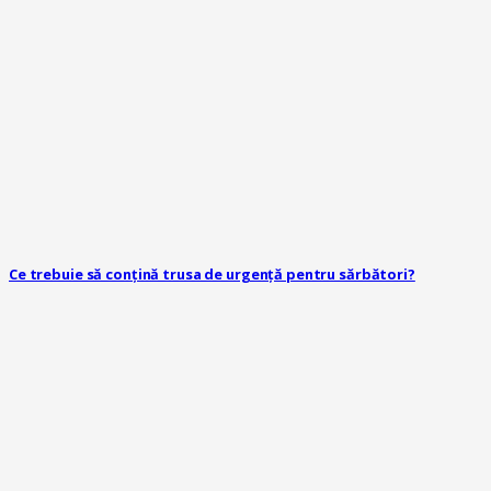
Ce trebuie să conțină trusa de urgență pentru sărbători?