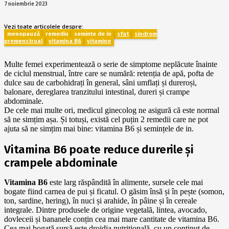
7 noiembrie 2023
Vezi toate articolele despre:
menopauză
remediu
semințe de in
sfat
sindrom
premenstrual
vitamina B6
vitamine
Multe femei experimentează o serie de simptome neplăcute înainte
de ciclul menstrual, între care se numără: retenția de apă, pofta de
dulce sau de carbohidrați în general, sâni umflați și dureroși,
balonare, dereglarea tranzitului intestinal, dureri și crampe
abdominale.
De cele mai multe ori, medicul ginecolog ne asigură că este normal
să ne simțim așa. Și totuși, există cel puțin 2 remedii care ne pot
ajuta să ne simțim mai bine: vitamina B6 și semințele de in.
Vitamina B6 poate reduce durerile și
crampele abdominale
Vitamina B6
este larg răspândită în alimente, sursele cele mai
bogate fiind carnea de pui și ficatul. O găsim însă și în pește (somon,
ton, sardine, hering), în nuci și arahide, în pâine și în cereale
integrale. Dintre produsele de origine vegetală, lintea, avocado,
dovleceii și bananele conțin cea mai mare cantitate de vitamina B6.
Cea mai bogată sursă este drojdia nutrițională, cu un conținut de