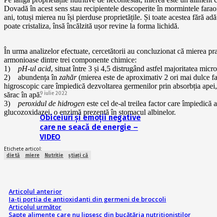
Dovadă în acest sens stau recipientele descoperite în mormintele faraon
ani, totuși mierea nu își pierduse proprietățile. Și toate acestea fără 
poate cristaliza, însă încălzită ușor revine la forma lichidă.
În urma analizelor efectuate, cercetătorii au concluzionat că mierea pra
armonioase dintre trei componente chimice:
1)
pH-ul acid
, situat între 3 și 4,5 distrugând astfel majoritatea mic
2) abundența în
zahăr
(mierea este de aproximativ 2 ori mai dulce f
higroscopic care împiedică dezvoltarea germenilor prin absorbția apei, 
9 iulie 2022
sărac în apă.
3)
peroxidul de hidrogen
este cel de-al treilea factor care împiedică 
glucozoxidazei, o enzimă prezentă în stomacul albinelor.
Obiceiuri și emoții negative
care ne seacă de energie –
VIDEO
Etichete articol:
dietă
miere
Nutriție
știați că
Articolul anterior
Ia-ți porția de antioxidanți din germeni de broccoli
Articolul următor
Șapte alimente care nu lipsesc din bucătăria nutriționiștilor