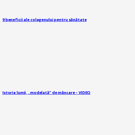
9 beneficii ale colagenului pentru sănătate
Istoria lumii, „modelată” de mâncare – VIDEO