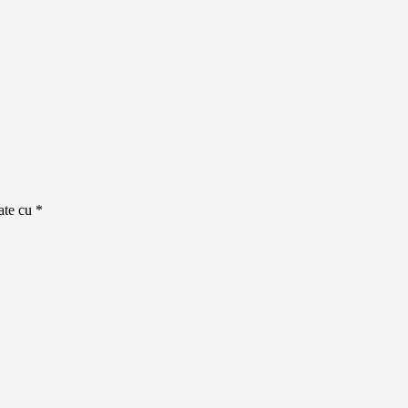
cate cu
*