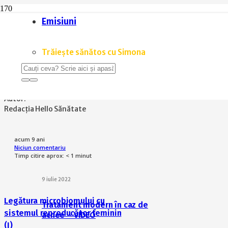
Emisiuni
Home
Curiozități
De ce nu expiră mierea?
Trăiește sănătos cu Simona
CURIOZITĂȚI
,
NUTRIȚIE
De ce nu expiră mierea?
Autor:
Redacția Hello Sănătate
acum 9 ani
Niciun comentariu
Timp citire aprox:
< 1
minut
9 iulie 2022
Legătura microbiomului cu
Tratament modern în caz de
sistemul reproducător feminin
acnee – VIDEO
(I)