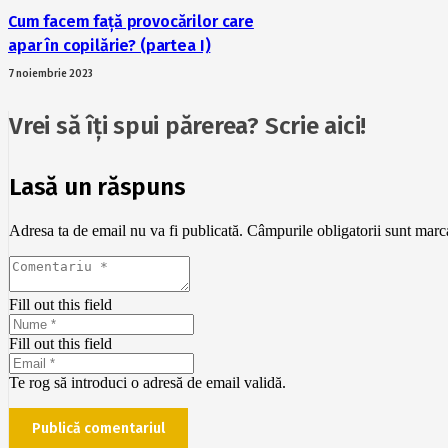
Cum facem față provocărilor care
apar în copilărie? (partea I)
7 noiembrie 2023
Vrei să îți spui părerea? Scrie aici!
Lasă un răspuns
Adresa ta de email nu va fi publicată.
Câmpurile obligatorii sunt mar
Fill out this field
Fill out this field
Te rog să introduci o adresă de email validă.
Publică comentariul