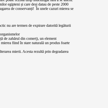
ilor egipteni și care deși datau de peste 2000
adăugarea de conservanți! În unele cazuri mierea se
ctic nu are termen de expirare datorită legăturii
roorganismelor
ață de zahărul din comerț), un element
mierea fiind în stare naturală un produs foarte
alterarea mierii. Acesta rezultă prin degradarea