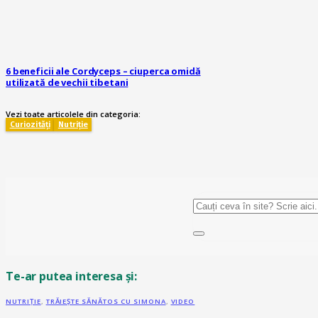
6 beneficii ale Cordyceps – ciuperca omidă
utilizată de vechii tibetani
Vezi toate articolele din categoria:
Curiozități
Nutriție
Te-ar putea interesa și:
NUTRIȚIE
,
TRĂIEȘTE SĂNĂTOS CU SIMONA
,
VIDEO