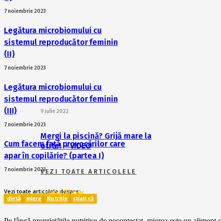
7 noiembrie 2023
Legătura microbiomului cu
sistemul reproducător feminin
(II)
7 noiembrie 2023
Legătura microbiomului cu
sistemul reproducător feminin
(III)
9 iulie 2022
7 noiembrie 2023
Mergi la piscină? Grijă mare la
Cum facem față provocărilor care
otite! – VIDEO
apar în copilărie? (partea I)
7 noiembrie 2023
VEZI TOATE ARTICOLELE
Vezi toate articolele despre:
Luana Show
dietă
miere
Nutriție
știați că
Pe lângă proprietățile nutritive de necontestat, mierea este un aliment c