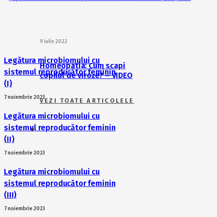
9 iulie 2022
Legătura microbiomului cu
Homeopatia: Cum scapi
sistemul reproducător feminin
copilul de viroze? – VIDEO
(I)
7 noiembrie 2023
VEZI TOATE ARTICOLELE
Legătura microbiomului cu
sistemul reproducător feminin
(II)
7 noiembrie 2023
Legătura microbiomului cu
sistemul reproducător feminin
(III)
7 noiembrie 2023