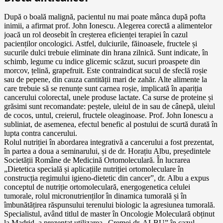
După o boală malignă, pacientul nu mai poate mânca după pofta
inimii, a afirmat prof. John Ionescu. Alegerea corectă a alimentelor
joacă un rol deosebit în creșterea eficienței terapiei în cazul
pacienților oncologici. Astfel, dulciurile, făinoasele, fructele și
sucurile dulci trebuie eliminate din hrana zilnică. Sunt indicate, în
schimb, legume cu indice glicemic scăzut, sucuri proaspete din
morcov, țelină, grapefruit. Este contraindicat sucul de sfeclă roșie
sau de pepene, din cauza cantității mari de zahăr. Alte alimente la
care trebuie să se renunțe sunt carnea roșie, implicată în apariția
cancerului colorectal, unele produse lactate. Ca surse de proteine și
grăsimi sunt recomandate: peștele, uleiul de in sau de cânepă, uleiul
de cocos, untul, creierul, fructele oleaginoase. Prof. John Ionescu a
subliniat, de asemenea, efectul benefic al postului de scurtă durată în
lupta contra cancerului.
Rolul nutriției în abordarea integrativă a cancerului a fost prezentat,
în partea a doua a seminarului, și de dr. Horațiu Albu, președintele
Societății Române de Medicină Ortomoleculară. În lucrarea
„Dietetica specială și aplicațiile nutriției ortomoleculare în
construcția regimului igieno-dietetic din cancer”, dr. Albu a expus
conceptul de nutriție ortomoleculară, energogenetica celulei
tumorale, rolul micronutrienților în dinamica tumorală și în
îmbunătățirea răspunsului terenului biologic la agresiunea tumorală.
Specialistul, având titlul de master în Oncologie Moleculară obținut
la Madrid, a prezentat utilizarea „Cremei dr. ALBU” în cazul