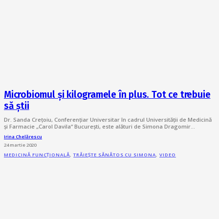
Microbiomul și kilogramele în plus. Tot ce trebuie
să știi
Dr. Sanda Crețoiu, Conferențiar Universitar în cadrul Universității de Medicină
și Farmacie „Carol Davila“ București, este alături de Simona Dragomir…
Irina Chelărescu
24 martie 2020
MEDICINĂ FUNCȚIONALĂ
,
TRĂIEȘTE SĂNĂTOS CU SIMONA
,
VIDEO