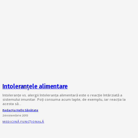
Intoleranțele alimentare
Intoleranțe vs. alergii Intoleranța alimentară este o reacție întârziată a
sistemului imunitar. Poți consuma acum lapte, de exemplu, iar reacția la
acesta să…
Redacția Hello Sănătate
24 noiembrie 2015
MEDICINĂ FUNCȚIONALĂ