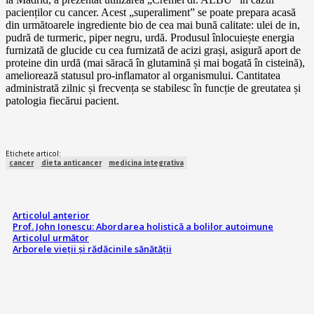
pacienților cu cancer. Acest „superaliment” se poate prepara acasă
din următoarele ingrediente bio de cea mai bună calitate: ulei de in,
pudră de turmeric, piper negru, urdă. Produsul înlocuiește energia
furnizată de glucide cu cea furnizată de acizi grași, asigură aport de
proteine din urdă (mai săracă în glutamină și mai bogată în cisteină),
ameliorează statusul pro-inflamator al organismului. Cantitatea
administrată zilnic și frecvența se stabilesc în funcție de greutatea și
patologia fiecărui pacient.
Etichete articol:
cancer
dieta anticancer
medicina integrativa
Articolul anterior
Prof. John Ionescu: Abordarea holistică a bolilor autoimune
Articolul următor
Arborele vieții și rădăcinile sănătății