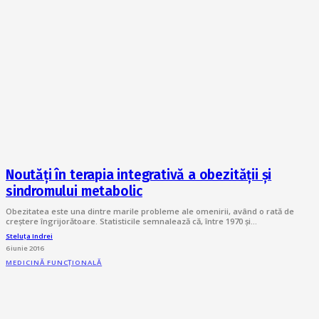
Noutăți în terapia integrativă a obezității și
sindromului metabolic
Obezitatea este una dintre marile probleme ale omenirii, având o rată de
creștere îngrijorătoare. Statisticile semnalează că, între 1970 și…
Steluța Indrei
6 iunie 2016
MEDICINĂ FUNCȚIONALĂ