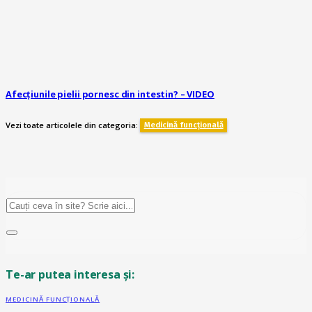
Afecțiunile pielii pornesc din intestin? – VIDEO
Vezi toate articolele din categoria:
Medicină funcțională
Te-ar putea interesa și:
MEDICINĂ FUNCȚIONALĂ