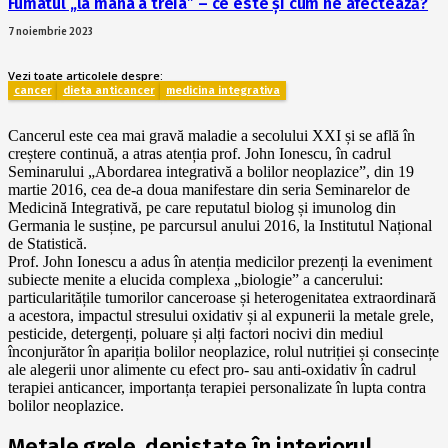
Fumatul „la mâna a treia” – ce este și cum ne afectează?
7 noiembrie 2023
Vezi toate articolele despre:
cancer
dieta anticancer
medicina integrativa
Cancerul este cea mai gravă maladie a secolului XXI și se află în
creștere continuă, a atras atenția prof. John Ionescu, în cadrul
Seminarului „Abordarea integrativă a bolilor neoplazice”, din 19
martie 2016, cea de-a doua manifestare din seria Seminarelor de
Medicină Integrativă, pe care reputatul biolog și imunolog din
Germania le susține, pe parcursul anului 2016, la Institutul Național
de Statistică.
Prof. John Ionescu a adus în atenția medicilor prezenți la eveniment
subiecte menite a elucida complexa „biologie” a cancerului:
particularitățile tumorilor canceroase și heterogenitatea extraordinară
a acestora, impactul stresului oxidativ și al expunerii la metale grele,
pesticide, detergenți, poluare și alți factori nocivi din mediul
înconjurător în apariția bolilor neoplazice, rolul nutriției și consecințe
ale alegerii unor alimente cu efect pro- sau anti-oxidativ în cadrul
terapiei anticancer, importanța terapiei personalizate în lupta contra
bolilor neoplazice.
Metale grele, depistate în interiorul