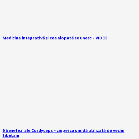
Medicina integrativă și cea alopată se unesc – VIDEO
6 beneficii ale Cordyceps – ciuperca omidă utilizată de vechii
tibetani