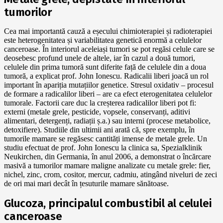
tumorilor
Cea mai importantă cauză a eșecului chimioterapiei și radioterapiei
este heterogenitatea și variabilitatea genetică enormă a celulelor
canceroase. În interiorul aceleiași tumori se pot regăsi celule care se
deosebesc profund unele de altele, iar în cazul a două tumori,
celulele din prima tumoră sunt diferite față de celulele din a doua
tumoră, a explicat prof. John Ionescu. Radicalii liberi joacă un rol
important în apariția mutațiilor genetice. Stresul oxidativ – procesul
de formare a radicalilor liberi – are ca efect eterogenitatea celulelor
tumorale. Factorii care duc la creșterea radicalilor liberi pot fi:
externi (metale grele, pesticide, vopsele, conservanți, aditivi
alimentari, detergenți, radiații ș.a.) sau interni (procese metabolice,
detoxifiere). Studiile din ultimii ani arată că, spre exemplu, în
tumorile mamare se regăsesc cantități imense de metale grele. Un
studiu efectuat de prof. John Ionescu la clinica sa, Spezialklinik
Neukirchen, din Germania, în anul 2006, a demonstrat o încărcare
masivă a tumorilor mamare maligne analizate cu metale grele: fier,
nichel, zinc, crom, cositor, mercur, cadmiu, atingând niveluri de zeci
de ori mai mari decât în țesuturile mamare sănătoase.
Glucoza, principalul combustibil al celulei
canceroase