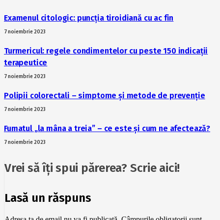
Examenul citologic: puncția tiroidiană cu ac fin
7 noiembrie 2023
Turmericul: regele condimentelor cu peste 150 indicații
terapeutice
7 noiembrie 2023
Polipii colorectali – simptome și metode de prevenție
7 noiembrie 2023
Fumatul „la mâna a treia” – ce este și cum ne afectează?
7 noiembrie 2023
Vrei să îți spui părerea? Scrie aici!
Lasă un răspuns
Adresa ta de email nu va fi publicată.
Câmpurile obligatorii sunt