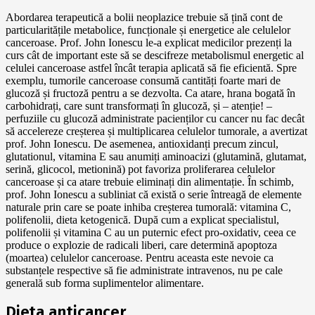
Abordarea terapeutică a bolii neoplazice trebuie să țină cont de
particularitățile metabolice, funcționale și energetice ale celulelor
canceroase. Prof. John Ionescu le-a explicat medicilor prezenți la
curs cât de important este să se descifreze metabolismul energetic al
celulei canceroase astfel încât terapia aplicată să fie eficientă. Spre
exemplu, tumorile canceroase consumă cantități foarte mari de
glucoză și fructoză pentru a se dezvolta. Ca atare, hrana bogată în
carbohidrați, care sunt transformați în glucoză, și – atenție! –
perfuziile cu glucoză administrate pacienților cu cancer nu fac decât
să accelereze creșterea și multiplicarea celulelor tumorale, a avertizat
prof. John Ionescu. De asemenea, antioxidanți precum zincul,
glutationul, vitamina E sau anumiți aminoacizi (glutamină, glutamat,
serină, glicocol, metionină) pot favoriza proliferarea celulelor
canceroase și ca atare trebuie eliminați din alimentație. În schimb,
prof. John Ionescu a subliniat că există o serie întreagă de elemente
naturale prin care se poate inhiba creșterea tumorală: vitamina C,
polifenolii, dieta ketogenică. După cum a explicat specialistul,
polifenolii și vitamina C au un puternic efect pro-oxidativ, ceea ce
produce o explozie de radicali liberi, care determină apoptoza
(moartea) celulelor canceroase. Pentru aceasta este nevoie ca
substanțele respective să fie administrate intravenos, nu pe cale
generală sub forma suplimentelor alimentare.
Dieta anticancer