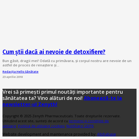
Cum știi dacă ai nevoie de detoxifiere?
Bun găsit, dragii mei! Odată cu primăvara, și corpul nostru are nevoie de un
astfel de proces de renaștere și…
Redacția Hello Sănătate
23 aprilie 2018
Vrei să primești primul noutăți importante pentru
sănătatea ta? Vino alături de noi!
Abonează-te la
newsletter-ul Zenyth!
Copyright © 2025 Zenyth Pharmaceuticals. Toate drepturile rezervate.
Utilizând acest site, sunteți de acord cu
termenii și condițiile de
utilizare
.
Politica de utilizare cookies
.
Notificare GDPR
.
Website development and maintenance provided by:
Alphabase