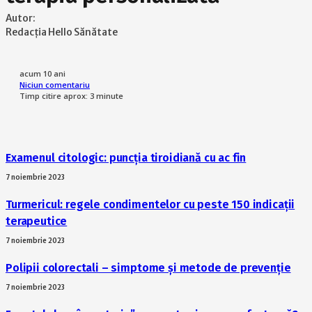
Autor:
Redacția Hello Sănătate
acum 10 ani
Niciun comentariu
Timp citire aprox:
3
minute
Examenul citologic: puncția tiroidiană cu ac fin
7 noiembrie 2023
Turmericul: regele condimentelor cu peste 150 indicații
terapeutice
7 noiembrie 2023
Polipii colorectali – simptome și metode de prevenție
7 noiembrie 2023